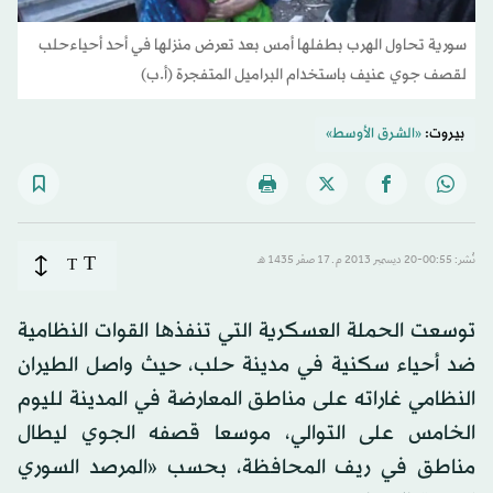
سورية تحاول الهرب بطفلها أمس بعد تعرض منزلها في أحد أحياءحلب
لقصف جوي عنيف باستخدام البراميل المتفجرة (أ.ب)
بيروت:
«الشرق الأوسط»
T
نُشر: 00:55-20 ديسمبر 2013 م ـ 17 صفَر 1435 هـ
T
توسعت الحملة العسكرية التي تنفذها القوات النظامية
ضد أحياء سكنية في مدينة حلب، حيث واصل الطيران
النظامي غاراته على مناطق المعارضة في المدينة لليوم
الخامس على التوالي، موسعا قصفه الجوي ليطال
مناطق في ريف المحافظة، بحسب «المرصد السوري