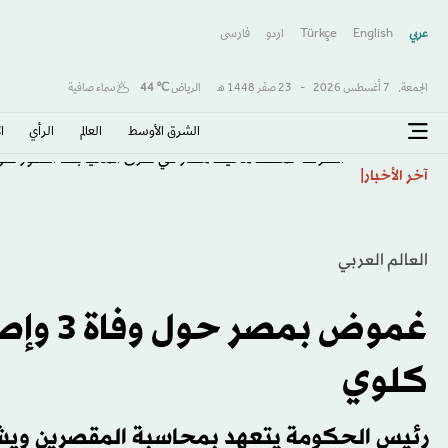
عربي
English
Türkçe
اردو
فارسى
الجمعة,
7 أغسطس 2026
-
23 صفَر 1448 هـ
الرياض
℃
44
سماء صافية
الشرق الأوسط​
العالم
الرأي
ا
الشرطة تمشط محيط مطار في شرق ألمانيا بعد العثور عل
آخر الأخبار
العالم العربي
كلوي
رئيس الحكومة يتعهد بمحاسبة المقصرين وي