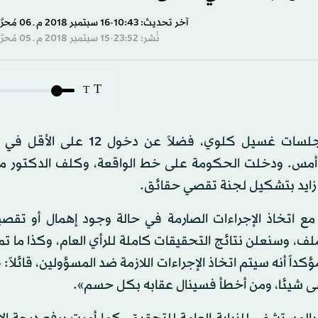
آخر تحديث: 10:43-16 سبتمبر 2018 م ـ 06 مُحرَّم 1440 هـ
نُشر: 23:52-15 سبتمبر 2018 م ـ 05 مُحرَّم 1440 هـ
T
T
أحاط الغموض بواقعة وفاة 3 مرضى أثناء خضوعهم لجلسات غسيل كلوي، فضلاً 
 أمس. ودخلت الحكومة على خط الواقعة، وكلف الدكتور
ة زايد بتشكيل لجنة تقصي حقائق.
 اتخاذ الإجراءات الصارمة في حالة وجود إهمال أو تقصير
ف، وسنعلن نتائج التحقيقات كاملة للرأي العام، وكذا ما تم
داً أنه سيتم اتخاذ الإجراءات اللازمة ضد المسؤولين، قائلاً: «
شى شيئا، ومن أخطأ فسينال عقابه بكل حسم».