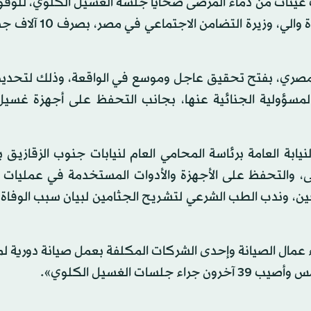
ينات من دماء المرضى ضحايا جلسة الغسيل الكلوي، للوق
الأسباب الحقيقية وراء تلك الوفيات الإصابات. ووجهت غادة وا
المصري، بفتح تحقيق عاجل وموسع في الواقعة، وذلك لتحديد
المسؤولية الجنائية عنها، بجانب التحفظ على أجهزة غسيل
ابة العامة برئاسة المحامي العام لنيابات جنوب الزقازيق با
كلى، والتحفظ على الأجهزة والأدوات المستخدمة في عمليات 
فين، وندب الطب الشرعي لتشريح الجثامين لبيان سبب الوفاة
ء عمال الصيانة وإحدى الشركات المكلفة بعمل صيانة دورية ل