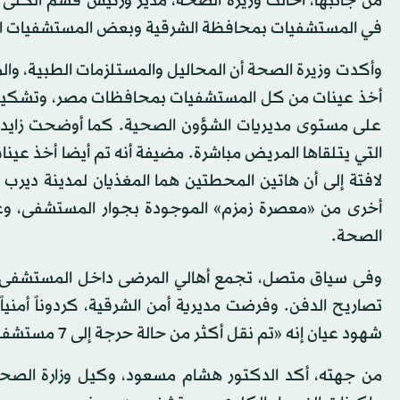
من جانبها، أحالت وزيرة الصحة، مدير ورئيس قسم الكلى ب
في المستشفيات بمحافظة الشرقية وبعض المستشفيات الكب
وأكدت وزيرة الصحة أن المحاليل والمستلزمات الطبية، وا
أخذ عينات من كل المستشفيات بمحافظات مصر، وتشكيل ف
على مستوى مديريات الشؤون الصحية. كما أوضحت زايد، 
التي يتلقاها المريض مباشرة. مضيفة أنه تم أيضا أخذ عين
لافتة إلى أن هاتين المحطتين هما المغذيان لمدينة ديرب
أخرى من «معصرة زمزم» الموجودة بجوار المستشفى، وعينة
الصحة.
وفى سياق متصل، تجمع أهالي المرضى داخل المستشفى أم
تصاريح الدفن. وفرضت مديرية أمن الشرقية، كردوناً أمنيا
شهود عيان إنه «تم نقل أكثر من حالة حرجة إلى 7 مستشفيات أخرى بالمحافظة منها (الزقازيق والأحرار والجامعي)».
من جهته، أكد الدكتور هشام مسعود، وكيل وزارة الصحة