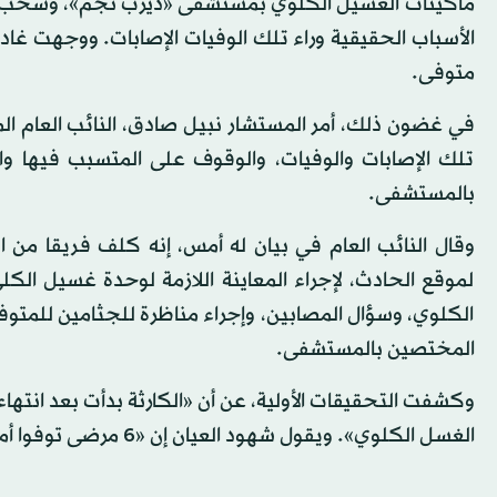
ماكينات الغسيل الكلوي بمستشفى «ديرب نجم»، وسحب ع
متوفى.
في غضون ذلك، أمر المستشار نبيل صادق، النائب العام 
تلك الإصابات والوفيات، والوقوف على المتسبب فيها و
بالمستشفى.
وقال النائب العام في بيان له أمس، إنه كلف فريقا من الني
لموقع الحادث، لإجراء المعاينة اللازمة لوحدة غسيل ال
الكلوي، وسؤال المصابين، وإجراء مناظرة للجثامين للمتو
المختصين بالمستشفى.
وكشفت التحقيقات الأولية، عن أن «الكارثة بدأت بعد انتها
الغسل الكلوي». ويقول شهود العيان إن «6 مرضى توفوا أمس وأصيب 39 آخرون جراء جلسات الغسيل الكلوي».