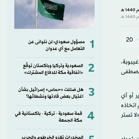
20
1
مسؤول سعودي: لن نتوانى عن
التعامل مع أي عدوان
عن دخول 12 على الأقل في غيبوبة،
2
السعودية وتركيا وباكستان توقّع
 مصطفى
«اتفاقية مكة للدفاع المشترك»
3
هل ضللت «حماس» إسرائيل بشأن
 أو أي
اغتيال بعض قادتها ونشطائها؟
 اتخاذه
4
قمة سعودية - تركية - باكستانية في
لا تستر
مكة الجمعة
المخدرات تغزو الخرطوم والحرب