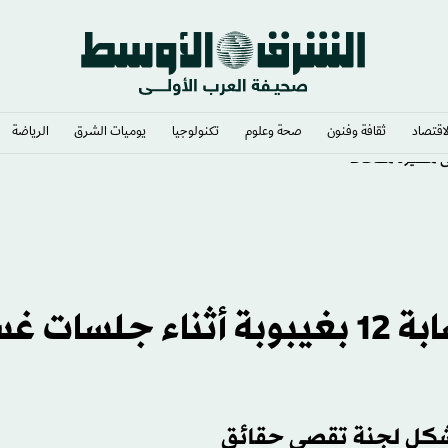
لاقتصاد
ثقافة وفنون
صحة وعلوم
تكنولوجيا
يوميات الشرق​
الرياضة
ى مسيّرة مفخخة
غموض بمصر حول وفاة 3 وإصابة 12 بغيبوبة أثناء جلس
شكل لجنة تقصي حقائق