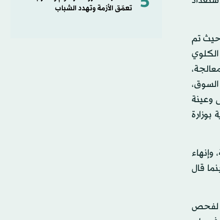
5
استعداد
تعمّق الأزمة وتهدد الشباب
 حيث تم
الكلوي
عالجة،
 السوق،
ى وعينة
بوزارة
وإنهاء
نما قال
م لفحص