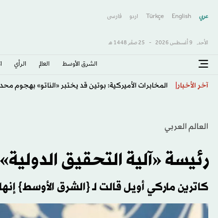
عربي
English
Türkçe
اردو
فارسى
الأحد,
9 أغسطس 2026
-
25 صفَر 1448 هـ
الشرق الأوسط​
العالم
الرأي
ا
أميركا: رحلة تابعة لـ«دلتا» تهبط اضطرارياً في أتلانتا
آخر الأخبار
العالم العربي
رئيسة «آلية التحقيق الدولية»
كاترين ماركي أويل قالت لـ {الشرق الأوسط} إن