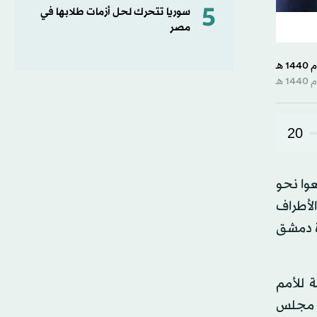
5
سوريا تتحرك لحل أزمات طلابها في
مصر
20
عوا نحو
لأطراف
رة دمشق
 للأمم
 من مجلس