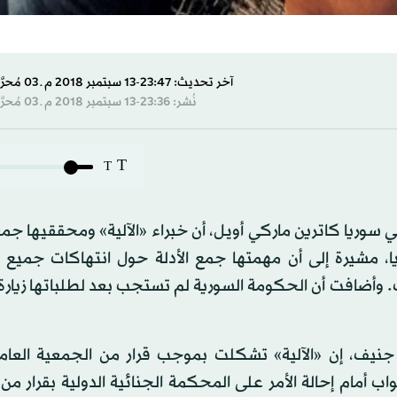
آخر تحديث: 23:47-13 سبتمبر 2018 م ـ 03 مُحرَّم 1440 هـ
نُشر: 23:36-13 سبتمبر 2018 م ـ 03 مُحرَّم 1440 هـ
T
T
ي سوريا كاترين ماركي أويل، أن خبراء «الآلية» ومحققيها جم
، مشيرة إلى أن مهمتها جمع الأدلة حول انتهاكات جميع ا
ف. وأضافت أن الحكومة السورية لم تستجب بعد لطلباتها زيا
يف، إن «الآلية» تشكلت بموجب قرار من الجمعية العامة
ت روسيا الأبواب أمام إحالة الأمر على المحكمة الجنائية الدولية بقرار