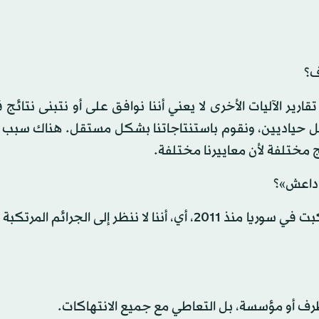
ف؟
رير الآليات الأخرى لا يعني أننا نوافق على أو نتبنى نتائج ق
، بل حياديين، ونقوم باستنتاجاتنا بشكل مستقل. هناك سبب 
ائج مختلفة لأن معاييرنا مختلفة.
«داعش»؟
- مسؤوليتنا التحقيق في «الجرائم الأشد خطورة» التي ارتكبت في سوريا منذ 2011، أي، أننا لا ننظر إلى ال
و طرف أو مؤسسة، بل التعاطي مع جميع الانتهاكات.