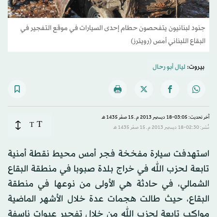
جنود لبنانيون يتفحصون حطام إحدى السيارات في موقع التفجير في
البقاع اللبناني أمس (رويترز)
بيروت:
ليال أبو رحال
آخر تحديث: 03:05-18 ديسمبر 2013 م ـ 15 صفَر 1435 هـ
T
T
نُشر: 02:30-18 ديسمبر 2013 م ـ 15 صفَر 1435 هـ
استهدفت سيارة مفخخة فجر أمس محيط نقطة أمنية
تابعة لحزب الله في خراج بلدة صبوبا في منطقة البقاع
الشمالي، في حادثة هي الأولى من نوعها في منطقة
البقاع، حيث طالت هجمات عدة خلال الأشهر الماضية
مواكب تابعة لحزب الله من خلال تفجير عبوات ناسفة