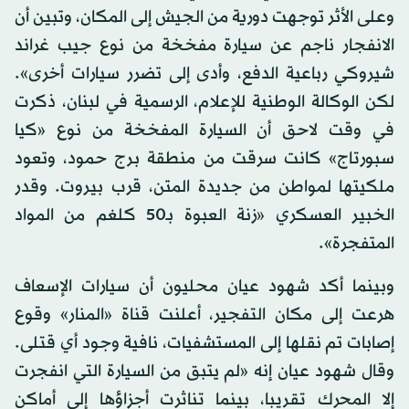
وعلى الأثر توجهت دورية من الجيش إلى المكان، وتبين أن
الانفجار ناجم عن سيارة مفخخة من نوع جيب غراند
شيروكي رباعية الدفع، وأدى إلى تضرر سيارات أخرى».
لكن الوكالة الوطنية للإعلام، الرسمية في لبنان، ذكرت
في وقت لاحق أن السيارة المفخخة من نوع «كيا
سبورتاج» كانت سرقت من منطقة برج حمود، وتعود
ملكيتها لمواطن من جديدة المتن، قرب بيروت. وقدر
الخبير العسكري «زنة العبوة بـ50 كلغم من المواد
المتفجرة».
وبينما أكد شهود عيان محليون أن سيارات الإسعاف
هرعت إلى مكان التفجير، أعلنت قناة «المنار» وقوع
إصابات تم نقلها إلى المستشفيات، نافية وجود أي قتلى.
وقال شهود عيان إنه «لم يتبق من السيارة التي انفجرت
إلا المحرك تقريبا، بينما تناثرت أجزاؤها إلى أماكن