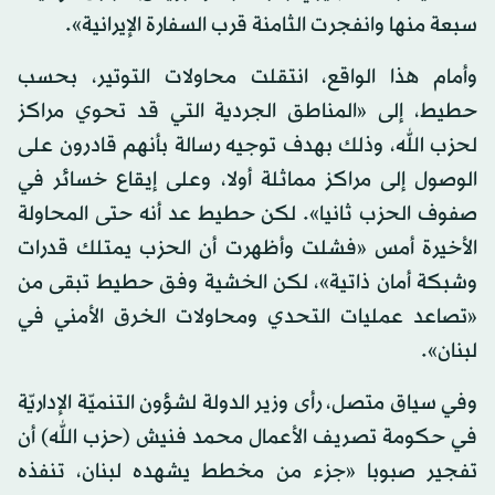
سبعة منها وانفجرت الثامنة قرب السفارة الإيرانية».
وأمام هذا الواقع، انتقلت محاولات التوتير، بحسب
حطيط، إلى «المناطق الجردية التي قد تحوي مراكز
لحزب الله، وذلك بهدف توجيه رسالة بأنهم قادرون على
الوصول إلى مراكز مماثلة أولا، وعلى إيقاع خسائر في
صفوف الحزب ثانيا». لكن حطيط عد أنه حتى المحاولة
الأخيرة أمس «فشلت وأظهرت أن الحزب يمتلك قدرات
وشبكة أمان ذاتية»، لكن الخشية وفق حطيط تبقى من
«تصاعد عمليات التحدي ومحاولات الخرق الأمني في
لبنان».
وفي سياق متصل، رأى وزير الدولة لشؤون التنميّة الإداريّة
في حكومة تصريف الأعمال محمد فنيش (حزب الله) أن
تفجير صبوبا «جزء من مخطط يشهده لبنان، تنفذه