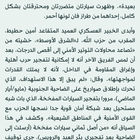
بعيدة». وظهرت سيارتان متضررتان ومحترقتان بشكل
كامل، إحداهما من طراز فان لونها أحمر.
وأبدى الخبير العسكري العميد المتقاعد أمين حطيط،
المقرب من حزب الله، لـ«الشرق الأوسط»، خشيته من
«تصاعد محاولات التوتير الأمني إلى أقصى الدرجات، بعد
أن لمس الفريق الآخر أنه لا إمكانية لتفجير حرب أهلية
وإغراق المقاومة في الداخل، لأنه لا يملك القدرات
لمواجهتها». وقال: «لم يبق إلا هذا الاستهداف، الذي
تحرك بإطلاق صواريخ على الضاحية الجنوبية (مايو/أيار
الماضي)، مرورا بتفجير السيارات المفخخة، الذي بات شبه
مستحيل بعد شبكة أمان قوية جدا نسجها الحزب مع
القوى الأمنية في المناطق الشيعية». وكشف في هذا
السياق أنه «من أصل ثماني سيارات مفخخة (أرسلت إلى
الضاحية بعد تفجيري بئر العبد والرويس)، جرى توقيف