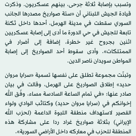
وتسبب بإصابة ثلاثة جرحى، بينهم عسكريون. وذكرت
قيادة الجيش اللبناني أن «ستة صواريخ مصدرها الجانب
السوري سقطت في مدينة الهرمل، أحدها داخل ثكنة
تابعة للجيش في حي الدورة ما أدى إلى إصابة عسكريين
اثنين بجروح غير خطرة، إضافة إلى أضرار في
الممتلكات». وأدى سقوط أحد الصواريخ إلى إصابة
المواطن سويدان ناصر الدين.
وتبنّت مجموعة تطلق على نفسها تسمية «سرايا مروان
حديد» إطلاق الصواريخ على الهرمل، وقالت في بيان
صادر عنها: «في تمام الساعة السادسة مساء، وفّق الله
إخوانكم في (سرايا مروان حديد) وكتائب الوادي ولواء
القصير لاستهداف منطقة اللبوة الداعمة (لحزب الله
الإيراني) بثلاثة صواريخ غراد ردا على مشاركة هذه
المنطقة للحزب في معاركه داخل الأراضي السورية».