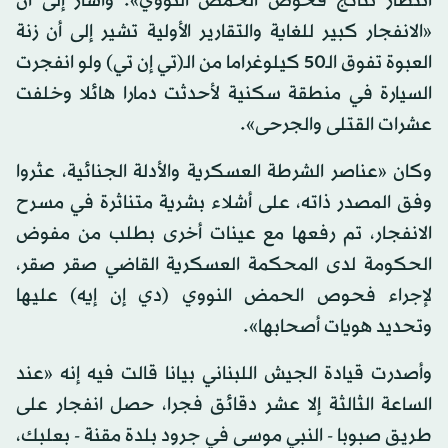
انتظار نتائج فحوص الحمض النووي». وأشار إلى أن
«الانفجار كبير للغاية والتقارير الأولية تشير إلى أن زنة
العبوة تفوق الـ50 كيلوغراما من الـ(تي إن تي) ولو انفجرت
السيارة في منطقة سكنية لأحدثت دمارا هائلا وخلفت
عشرات القتلى والجرحى».
وكان «عناصر الشرطة العسكرية والأدلة الجنائية، عثروا
وفق المصدر ذاته، على أشلاء بشرية متناثرة في مسرح
الانفجار، تم رفعها مع عينات أخرى بطلب من مفوض
الحكومة لدى المحكمة العسكرية القاضي صقر صقر،
لإجراء فحوص الحمض النووي (دي إن إيه) عليها
وتحديد هويات أصحابها».
وأصدرت قيادة الجيش اللبناني بيانا قالت فيه إنه «عند
الساعة الثالثة إلا عشر دقائق فجرا، حصل انفجار على
طريق صبوبا - النبي موسى في جرود بلدة مقنة - بعلبك،