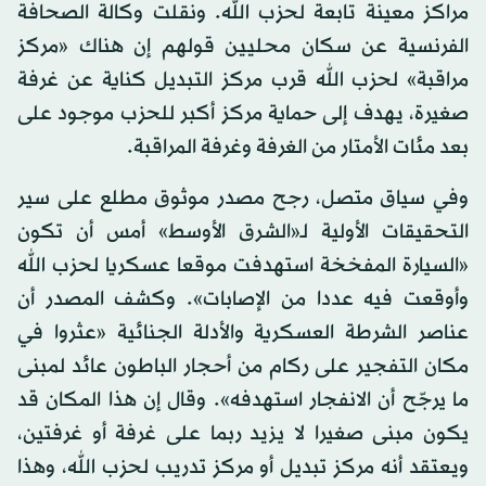
مراكز معينة تابعة لحزب الله. ونقلت وكالة الصحافة
الفرنسية عن سكان محليين قولهم إن هناك «مركز
مراقبة» لحزب الله قرب مركز التبديل كناية عن غرفة
صغيرة، يهدف إلى حماية مركز أكبر للحزب موجود على
بعد مئات الأمتار من الغرفة وغرفة المراقبة.
وفي سياق متصل، رجح مصدر موثوق مطلع على سير
التحقيقات الأولية لـ«الشرق الأوسط» أمس أن تكون
«السيارة المفخخة استهدفت موقعا عسكريا لحزب الله
وأوقعت فيه عددا من الإصابات». وكشف المصدر أن
عناصر الشرطة العسكرية والأدلة الجنائية «عثروا في
مكان التفجير على ركام من أحجار الباطون عائد لمبنى
ما يرجّح أن الانفجار استهدفه». وقال إن هذا المكان قد
يكون مبنى صغيرا لا يزيد ربما على غرفة أو غرفتين،
ويعتقد أنه مركز تبديل أو مركز تدريب لحزب الله، وهذا