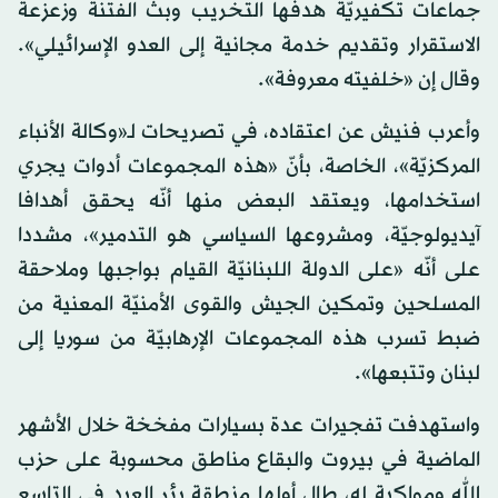
جماعات تكفيريّة هدفها التخريب وبث الفتنة وزعزعة
الاستقرار وتقديم خدمة مجانية إلى العدو الإسرائيلي».
وقال إن «خلفيته معروفة».
وأعرب فنيش عن اعتقاده، في تصريحات لـ«وكالة الأنباء
المركزيّة»، الخاصة، بأنّ «هذه المجموعات أدوات يجري
استخدامها، ويعتقد البعض منها أنّه يحقق أهدافا
آيديولوجيّة، ومشروعها السياسي هو التدمير»، مشددا
على أنّه «على الدولة اللبنانيّة القيام بواجبها وملاحقة
المسلحين وتمكين الجيش والقوى الأمنيّة المعنية من
ضبط تسرب هذه المجموعات الإرهابيّة من سوريا إلى
لبنان وتتبعها».
واستهدفت تفجيرات عدة بسيارات مفخخة خلال الأشهر
الماضية في بيروت والبقاع مناطق محسوبة على حزب
الله ومواكبة له، طال أولها منطقة بئر العبد في التاسع