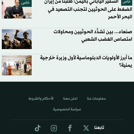
السفير الياباني باليمن: طلبنا من إيران
خاص
خاص
الضغط على الحوثيين لتجنب التصعيد في
البحر الأحمر
صنعاء... بين تشدُّد الحوثيين ومحاولات
امتصاص الغضب الشعبي
ما أبرز الأولويات الدبلوماسية لأول وزيرة خارجية
يمنية؟
معلومات عنا
اعلن معنا
الأحكام والشروط
سياسة الخصوصية
تابعنا