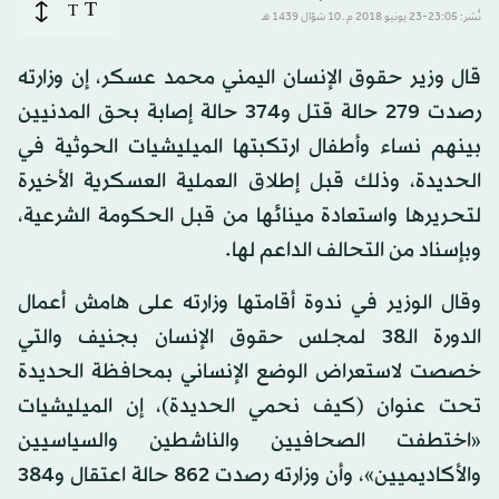
T
T
نُشر: 23:05-23 يونيو 2018 م ـ 10 شوّال 1439 هـ
قال وزير حقوق الإنسان اليمني محمد عسكر، إن وزارته
رصدت 279 حالة قتل و374 حالة إصابة بحق المدنيين
بينهم نساء وأطفال ارتكبتها الميليشيات الحوثية في
الحديدة، وذلك قبل إطلاق العملية العسكرية الأخيرة
لتحريرها واستعادة مينائها من قبل الحكومة الشرعية،
وبإسناد من التحالف الداعم لها.
وقال الوزير في ندوة أقامتها وزارته على هامش أعمال
الدورة الـ38 لمجلس حقوق الإنسان بجنيف والتي
خصصت لاستعراض الوضع الإنساني بمحافظة الحديدة
تحت عنوان (كيف نحمي الحديدة)، إن الميليشيات
«اختطفت الصحافيين والناشطين والسياسيين
والأكاديميين»، وأن وزارته رصدت 862 حالة اعتقال و384