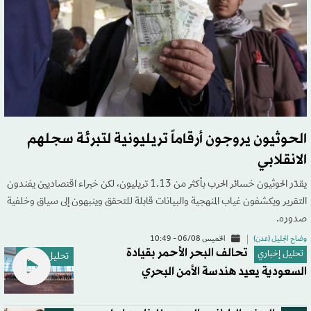
الحوثيون يروجون أرقاماً تريليونية لتبرئة سجلهم
الانقلابي
يقدّر الحوثيون خسائر الحرب بأكثر من 1.13 تريليون، لكن خبراء اقتصاديين يفندون
التقرير ويكشفون غياب المنهجية والبيانات قابلة للتحقق وينبهون إلى سياق وخلفية
صدوره.
وضاح الجليل (عدن)
الخميس 06/08 - 10:49
تحالف البحر الأحمر بقيادة
تحليل إخباري
تحليل إخباري
السعودية يعيد هندسة الأمن البحري