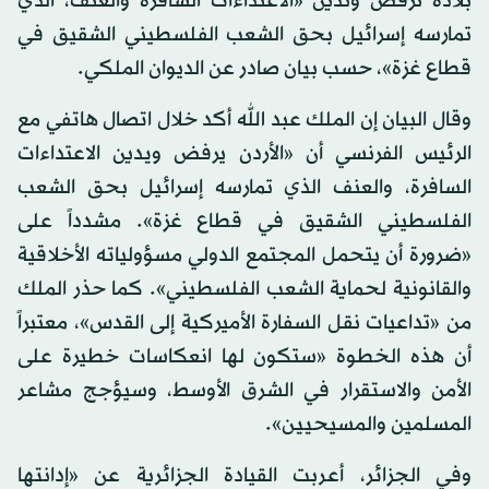
بلاده ترفض وتدين «الاعتداءات السافرة والعنف، الذي
تمارسه إسرائيل بحق الشعب الفلسطيني الشقيق في
قطاع غزة»، حسب بيان صادر عن الديوان الملكي.
وقال البيان إن الملك عبد الله أكد خلال اتصال هاتفي مع
الرئيس الفرنسي أن «الأردن يرفض ويدين الاعتداءات
السافرة، والعنف الذي تمارسه إسرائيل بحق الشعب
الفلسطيني الشقيق في قطاع غزة». مشدداً على
«ضرورة أن يتحمل المجتمع الدولي مسؤولياته الأخلاقية
والقانونية لحماية الشعب الفلسطيني». كما حذر الملك
من «تداعيات نقل السفارة الأميركية إلى القدس»، معتبراً
أن هذه الخطوة «ستكون لها انعكاسات خطيرة على
الأمن والاستقرار في الشرق الأوسط، وسيؤجج مشاعر
المسلمين والمسيحيين».
وفي الجزائر، أعربت القيادة الجزائرية عن «إدانتها