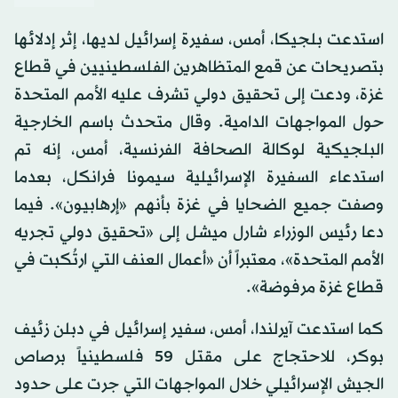
استدعت بلجيكا، أمس، سفيرة إسرائيل لديها، إثر إدلائها
بتصريحات عن قمع المتظاهرين الفلسطينيين في قطاع
غزة، ودعت إلى تحقيق دولي تشرف عليه الأمم المتحدة
حول المواجهات الدامية. وقال متحدث باسم الخارجية
البلجيكية لوكالة الصحافة الفرنسية، أمس، إنه تم
استدعاء السفيرة الإسرائيلية سيمونا فرانكل، بعدما
وصفت جميع الضحايا في غزة بأنهم «إرهابيون». فيما
دعا رئيس الوزراء شارل ميشل إلى «تحقيق دولي تجريه
الأمم المتحدة»، معتبراً أن «أعمال العنف التي ارتُكبت في
قطاع غزة مرفوضة».
كما استدعت آيرلندا، أمس، سفير إسرائيل في دبلن زئيف
بوكر، للاحتجاج على مقتل 59 فلسطينياً برصاص
الجيش الإسرائيلي خلال المواجهات التي جرت على حدود