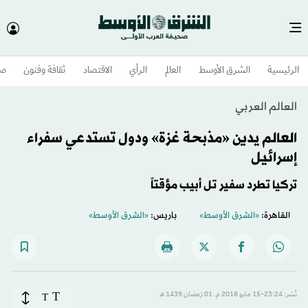
الرئيسية
الشرق الأوسط​
العالم
الرأي
الاقتصاد
ثقافة وفنون
صح
العالم العربي
العالم يدين «مذبحة غزة» ودول تستدعي سفراء
إسرائيل
تركيا تطرد سفير تل أبيب مؤقتاً
القاهرة:
«الشرق الأوسط»
باريس:
«الشرق الأوسط»
T
نُشر: 23:24-15 مايو 2018 م ـ 01 رَمضان 1439 هـ
T