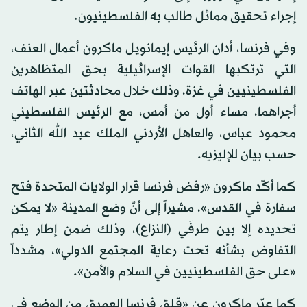
إجراء تحقيق مماثل طالب به الفلسطينيون.
وفي فرنسا، أدان الرئيس إيمانويل ماكرون أعمال العنف،
التي ترتكبها القوات الإسرائيلية بحق المتظاهرين
الفلسطينيين في غزة، وذلك خلال محادثتين عبر الهاتف
أجراهما، مساء أول من أمس، مع الرئيس الفلسطيني
محمود عباس، والعاهل الأردني الملك عبد الله الثاني،
حسب بيان للإليزيه.
كما أكّد ماكرون «رفض فرنسا قرار الولايات المتحدة فتح
سفارة في القدس»، مشيراً إلى أنّ وضع المدينة «لا يمكن
تحديده إلا بين طرفَي (النزاع)، وذلك ضمن إطار يتم
التفاوض بشأنه تحت رعاية المجتمع الدولي»، مشدداً
«على حق الفلسطينيين في السلام والأمن».
كما عبّر ماكرون عن «قلق فرنسا العميق من الوضع في