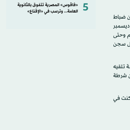
5
«فاقوس» المصرية تتفوق بالثانوية
العامة... وترسب في «الإقناع»
ن ضباط
ديسمبر
 عام وحتى
ورة من داخل سجن
 تلقيه
ن شرطة
كنت في