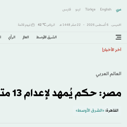
عربي
English
Türkçe
اردو
فارسى
الخميس,
6 أغسطس 2026
-
22 صفَر 1448 هـ
الرياض
℃
42
غيوم قاتمة
الشرق الأوسط​
العالم
الرأي
ا
الأهلي يتعاقد مع المدرب الكرواتي بوسيتش حتى صيف 2028
آخر الأخبار
العالم العربي
مصر: حكم يُمهد لإعدام 13 متهماً بالفرار من سجن
القاهرة:
«الشرق الأوسط»