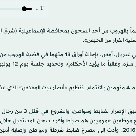
T
T
حكمة مصرية، أمس، حكماً يمهد بإعدام 13 متهماً بالهروب من أحد السجون بمحافظة الإسماعيلية (شر
لية الفرار من الحبس».
وأمرت محكمة جنايات الإسماعيلية، برئاسة المستشار هاني غبريال، أمس، بإحالة أوراق 13 متهما
المستقبل» إلى المفتي الشرعي للبلاد (رأيه استشاري
ويحاكم في القضية 5 متهمين حضوريا، و8 غيابيا من بينهم 4 متهمين بالانتماء لتنظيم «أنصار بيت المقدس» ا
ونسبت النيابة للمتهمين أنهم قاموا بـ«القتل عمدا مع سبق الإصرار 
 مع موظفين عموميين هم ضباط وأفراد سجن المستقبل خلال 
الهروب التي تمت خلال شهر أكتوبر (تشرين الأول) عام 2016. وأدت إلى مصرع ضابط شرطة ومواطن وإص