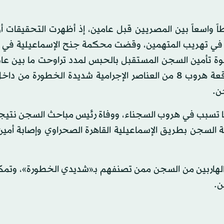
 واسعاً بين المصريين قبل عامين، إذ أظهرت التحقيقات أ
 في تهريب المتهمين، وقضت محكمة جنح الإسماعيلية في 
قبة 19 ضابطا وشرطيا من قوة تأمين السجن المستقبل بالحبس لمدد تراوحت ما بين
عامين لاتهامهم بالإهمال في وظائفهم مما تسبب في واقعة هروب 8 من العناصر الإجرامية شديدة الخط
ن.
ما تسبب في هروب السجناء، ووفاة رئيس مباحث السجن نتيجة
السجن بطريق الإسماعيلية القاهرة الصحراوي وإصابة أمي
 الهاربين من السجن ممن تصنفهم بـ«شديدي الخطورة»، وتم
ن.