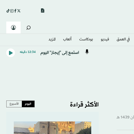
في العمق
فيديو
بودكاست
ألعاب
المزيد
استمع إلى "إيجاز" اليوم
12:34 دقيقه
الأكثر قراءة
اليوم
الأسبوع