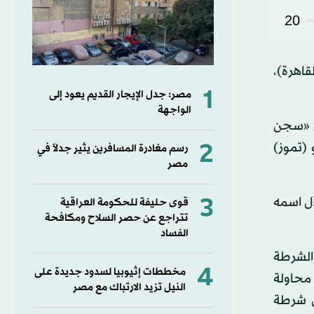
20
ق القاهرة)،
1
مصر: جدل الإيجار القديم يعود إلى
الواجهة
 في قضية الهروب من «سجن
2
 غير ملزم وغالباً ما يؤيد الأحكام)، وتحديد جلسة يوم 12 يوليو (تموز)
رسم مغادرة المسافرين يثير جدلاً في
مصر
3
لذي عدّل اسمه
قوى حليفة للحكومة العراقية
تتراجع عن حصر السلاح ومكافحة
الفساد
لضابط ومواطن، والشروع في قتل 3 من رجال الشرطة
4
مخططات إثيوبيا لسدود جديدة على
محاولة
النيل تزيد الارتباك مع مصر
ابة أمين شرطة