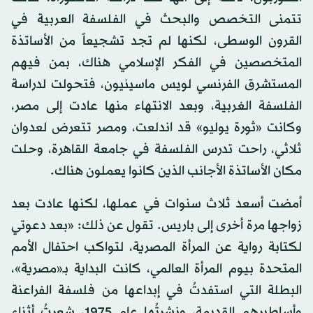
تتمنى التخصص والبحث في الفلسفة العربية في
القرون الوسطى، لكنها لم تجد تشجيعاً من الأساتذة
المتخصصين في الفكر الإسلامي هناك، بمن فيهم
المستشرق الفرنسي لويس ماسينيون، فتحولت لدراسة
الفلسفة الغربية، وبعد الانتهاء منها عادت إلى مصر،
وكانت «ثورة يوليو» قد اندلعت، ومصر تتعرض لعدوان
ثلاثي، راحت تدرس الفلسفة في جامعة القاهرة، وحلت
مكان الأساتذة الأجانب الذين كانوا يعملون هناك.
أمضت أسعد ثلاث سنوات في عملها، لكنها عادت بعد
زواجها مرة أخرى إلى باريس. تقول عن ذلك: «بعد دعوتي
لكتابة رواية عن المرأة المصرية، لتواكب احتفال الأمم
المتحدة بيوم المرأة العالمي، كانت البداية بـ«مصرية»،
البطلة التي استفدتُ في إبداعها من فلسفة الفراعنة
وأساطيرهم القديمة، ونشرتُها عام 1975، شعرتُ أثناء