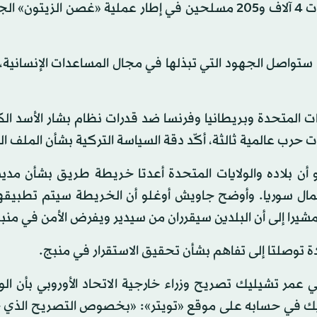
التركية وفصائل الجيش السوري الحر المتحالفة معها حيدت 4 آلاف و205 مسلحين في إطار عملية «غصن الز
ها ستواصل الجهود التي تبذلها في مجال المساعدات الإنساني
يات المتحدة وبريطانيا وفرنسا ضد قدرات نظام بشار الأسد الك
ت حرب عالمية ثالثة، أكّد دقة السياسة التركية بشأن الملف ا
 أن بلاده والولايات المتحدة أعدتا خريطة طريق بشأن مدي
ل سوريا. وأوضح جاويش أوغلو أن الخريطة سيتم تطبيقها
مشيرا إلى أن البلدين سيقرران من سيدير ويفرض الأمن في منب
حدة توصلتا إلى تفاهم بشأن تحقيق الاستقرار في منبج.
ي عمر تشيليك تصريح وزراء خارجية الاتحاد الأوروبي بأن ا
ليك في حسابه على موقع «تويتر»: «بخصوص التصريح الذي ج