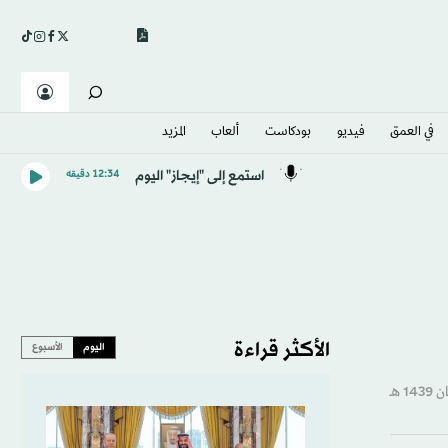
في العمق
فيديو
بودكاست
ألعاب
المزيد
استمع إلى "إيجاز" اليوم
12:34 دقيقه
الأكثر قراءة
اليوم
الأسبوع