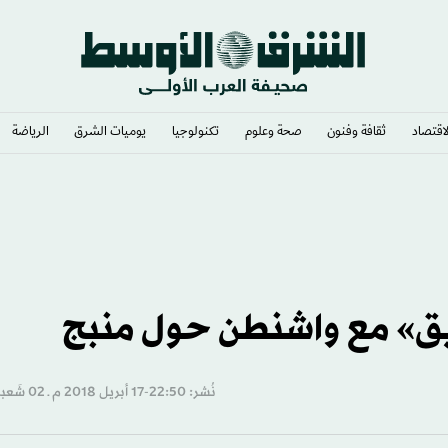
لاقتصاد
ثقافة وفنون
صحة وعلوم
تكنولوجيا
يوميات الشرق​
الرياضة
ران
ق» مع واشنطن حول منبج
نُشر: 22:50-17 أبريل 2018 م ـ 02 شَعبان 1439 هـ