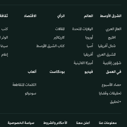
الشرق الأوسط​
العالم
الرأي
الاقتصاد
ثقافة
العالم العربي
الولايات المتحدة
المقالات
كتب
الخليج
أوروبا
كاريكاتير
الوتر 
شمال أفريقيا
آسيا
كتاب الشرق الأوسط
سينما
المشرق العربي
أفريقيا
إعلام
شؤون إقليمية
أميركا اللاتينية
في العمق
فيديو
بودكاست
ألعاب
حصاد الأسبوع
الكلمات المتقاطعة
تحقيقات وقضايا
سودوكو
+تحقيق
معلومات عنا
اعلن معنا
الأحكام والشروط
سياسة الخصوصية