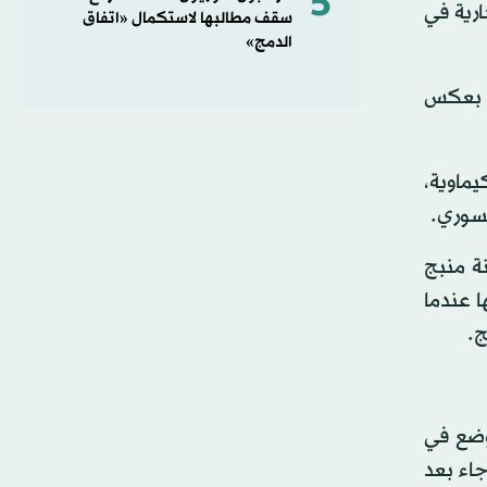
5
يتون» الجارية في
سقف مطالبها لاستكمال «اتفاق
الدمج»
ة، بعكس
يماوية،
لسوري.
نة منبج
 عندما
ج.
لوضع في
اء بعد