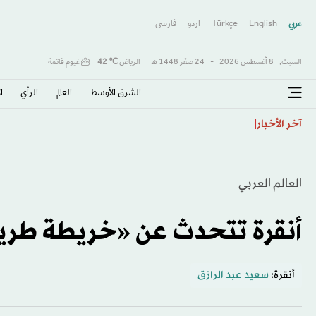
عربي
English
Türkçe
اردو
فارسى
السبت,
8 أغسطس 2026
-
24 صفَر 1448 هـ
الرياض
℃
42
غيوم قاتمة
الشرق الأوسط​
العالم
الرأي
ا
تقرير: رئيس الأركان الأميركي يبحث عن مخرج من حرب إي
آخر الأخبار
العالم العربي
أنقرة تتحدث عن «خريطة طري
أنقرة:
سعيد عبد الرازق