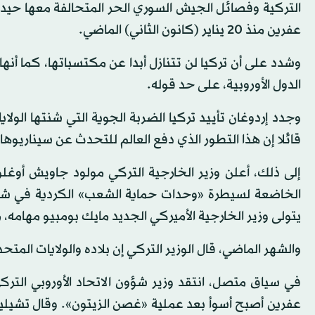
عفرين منذ 20 يناير (كانون الثاني) الماضي.
وشدد على أن تركيا لن تتنازل أبدا عن مكتسباتها، كما أن
الدول الأوروبية، على حد قوله.
وجدد إردوغان تأييد تركيا الضربة الجوية التي شنتها الولا
قائلا إن هذا التطور الذي دفع العالم للتحدث عن سيناريوها
إلى ذلك، أعلن وزير الخارجية التركي مولود جاويش أوغلو
الخاضعة لسيطرة «وحدات حماية الشعب» الكردية في شما
يتولى وزير الخارجية الأميركي الجديد مايك بومبيو مهامه، 
والشهر الماضي، قال الوزير التركي إن بلاده والولايات المت
في سياق متصل، انتقد وزير شؤون الاتحاد الأوروبي الترك
عفرين أصبح أسوأ بعد عملية «غصن الزيتون». وقال تشي