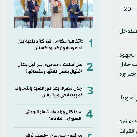
20
 ستدخل
1
«اتفاقية مكة»... شراكة دفاعية بين
السعودية وتركيا وباكستان
الجهود
2
فت خلال
هل ضللت «حماس» إسرائيل بشأن
اغتيال بعض قادتها ونشطائها؟
وضرورة
3
جدل مصري بعد فوز السيد بانتخابات
تمهيدية في ميشيغان
سوريا،
4
ماذا كان وراء «استنفار الجيش
السوري» الثلاثاء؟
 فيه ضد
القوات
مراقبون سوريون: «قسد» ترفع