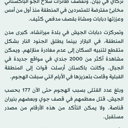
تركاي في بيان. وتقصف طائرات سلاح الجو الباكستاني
مخابئ مفترضة للمتمردين في المنطقة منذ أول من أمس
وعززتها دبابات ومشاة بقصف مدفعي كثيف.
وتمركزت دبابات الجيش في بلدة ميرانشاه، كبرى مدن
المنطقة، في البازار بينما يطلق الجنود النار بشكل
متقطع لتنبيه السكان إلى عدم مغادرة منازلهم. ويمكن
مشاهدة أكثر من 2000 جندي في مواقع جديدة في
الجبال. وكانت باكستان أرسلت قوات إلى المنطقة
القبلية وقامت بتعزيزها في الأيام التي سبقت الهجوم.
وبلغ عدد القتلى بسبب الهجوم حتى الآن 177 بحسب
الجيش، قتل معظمهم في قصف جوي وبعضهم بنيران
قناصة. ولا يمكن التأكد من هذه الأرقام من مصدر
مستقبل.