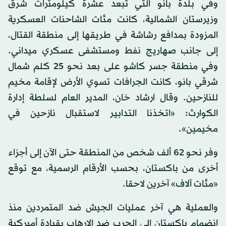
وفي بلدة بانو التي تبعد عشرة كيلومترات شرق
وزيرستان الشمالية، كانت مئات الشاحنات العسكرية
المزودة بمدافع رشاشة في طريقها إلى منطقة القتال،
إلى جانب صهاريج نفط ومستشفى عسكري ميداني.
وفي منطقة جسر كاشو على بعد نحو 25 كلم شمال
شرقي بانو، كانت الجرافات تسوي الأرض لإقامة مخيم
للنازحين. وقال ارشاد خان، المدير العام لسلطة إدارة
الكوارث: «اتخذنا التدابير لاستقبال نازحين في
مخيمين».
وفر نحو 62 ألف شخص من المنطقة حتى الآن إلى أجزاء
أخرى من باكستان، بحسب الأرقام الرسمية، مع توقع
«مئات آلاف» آخرين لاحقا.
والعملية هي آخر عمليات الجيش ضد المتمردين منذ
انضمام باكستان إلى الحرب ضد الإرهاب بقيادة أميركية