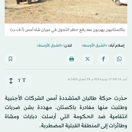
باكستانيون يهربون بعد رفع حظر التجول في ميران شاه أمس (أ.ف.ب)
إسلام آباد:
«الشرق الأوسط»
لندن:
«الشرق الأوسط»
T
نُشر: 00:14-17 يونيو 2014 م ـ 19 شَعبان 1435 هـ
T
حذرت حركة طالبان المتشددة أمس الشركات الأجنبية
وطلبت منها مغادرة باكستان، مهددة بشن ضربات
انتقامية ضد الحكومة التي أرسلت دبابات ومشاة
وطائرات إلى المنطقة القبلية المضطربة.