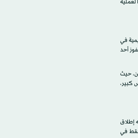
 لعملية
مية في
فوز أحد
ن، حيث
 كبير،
ه إطلاق
فقط في