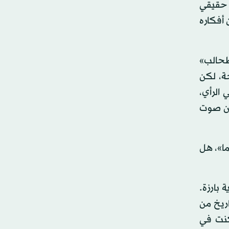
 حقيقي
أفكاره
طحالب»
حة، لكن
 الرأي،
 عن صوت
ا»، هل
بارزة.
ريخ من
كنت في