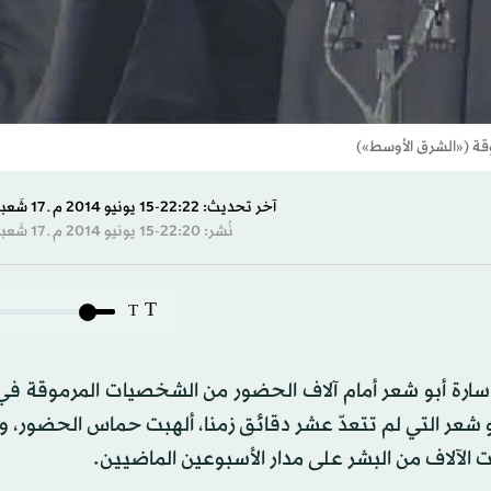
قة («الشرق الأوسط»)
آخر تحديث: 22:22-15 يونيو 2014 م ـ 17 شَعبان 1435 هـ
نُشر: 22:20-15 يونيو 2014 م ـ 17 شَعبان 1435 هـ
T
T
ة سارة أبو شعر أمام آلاف الحضور من الشخصيات المرموقة ف
و شعر التي لم تتعدّ عشر دقائق زمنا، ألهبت حماس الحضور، 
الآلاف من البشر على مدار الأسبوعين الماضيين.