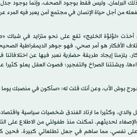
 ذلك البرلمان. وليس فقط بوجود الصحف، وإنما بوجود جدل
له من أجل حياة الإنسان في مجتمع آمن يعبر فيه المرء عن 
، أخذت «لؤلؤة الخليج» تقع على نحو متزايد في شباك «
اختلاف الأفكار هو أمر صحي، فهو جوهر الديمقراطية الصحي
. يلزمنا إيجاد طريقة حضارية نعبر فيها عن اختلافاتنا في
راءها، ويشتتنا الصراخ والتفجير؛ فصوت العقل يعلو كثيرا
جورج بوش الأب، وعن أنك قلت له: «سأكون في منصبك يوما م
لدي، وكثيرا ما ارتاد الفندق شخصيات سياسية واقتصادية 
لإصغاء لحديثهم. تمكنت منذ طفولتي من الاطلاع على التا
أثر على نفسي، مما ساهم في جعل تطلعاتي كبيرة. فحين 