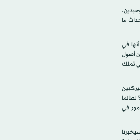
وحيدين.
داث ما
أنها في
 يكن الأميركي من أصول
تي تملك
ميركيين
 لطالما
مور في
سيخبرنا