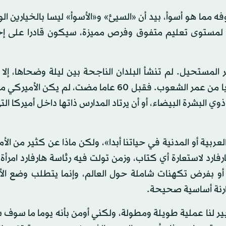
مما هو أسوأ، بيد أن «السيئ» و«الأسوأ» ليسا بالخيارين ال
يله لمستوى تعليم متفوق وفرص مميزة، سيكون قادرا على إح
المستحيل. لم تنشأ البلدان الناجحة بين ليلة وضحاها، إلا 
الوقت ذاته سلكت خطوات واسعة بفترة زمنية وجيزة نسبيا من عمر الشعوب. فقبل 60 عاما مضت، لم
ي البشرة البيضاء، أو أن يرتاد المدارس ذاتها داخل أميركا ال
عربية أو المدنية في حياتنا أبدا»، ولكن ماذا عن كثير من الأ
رد لاستعارة أي كتاب، وزمن تولت فيه رئاسة هارفارد امرأة؟
 أو بفرض تكهنات شاملة حول العالم، وإنما يتطلب وضع الأ
ارنة أساسية صحيحة.
 لنا عملية طويلة ومطولة، ولكني أومن بأنه يوما ما سوف 