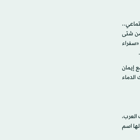
تماعي..
 من شتى
 «سفراء
ع إيمان
 الدماء
 العرب،
لها اسم