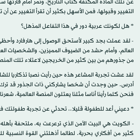
عن تلك المادة المكثفة كتاب التاريخ، وتمر أمام قارئها س
التغيير وقبولها، فمن الأسهل بكثير أن تقرأ التغيير عن أن 
* هل لكونك عربية دور في هذا التفاعل المذهل؟
- لقد عملت بجد كبير لأستحق الوصول إلى هارفارد وأح
العالم، وأمام حشد من الضيوف المميزين، والشخصيات العالمي
من جذورهم من بين كثير من الخريجين لاعتلاء تلك المنص
لقد عشت تجربة المشاعر هذه حين رأيت نصبا تذكاريا للش
أدرس. حين وجدت أن شخصا يشاركني ذات الجذور قد ترك 
فنحن كلما رأينا أناسا مثلنا يعتلون المنصة العالمية، شعر
* دعيني أعد للطفولة قليلا.. تحدثي عن تجربة طفولتك 
- الكويت هي البيت الآمن الذي ترعرعت به، ملتحفة بأهله
كثير من أفكاري بحرية. لطالما أذهلتني القوة النسبية