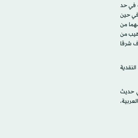
 في حد
 في حين
مهما من
رهيب من
وف شرقا
النقدية
ي حديث
لعربية،