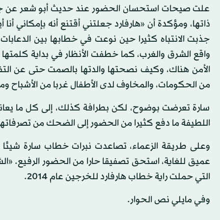
علت صيحات استحسان الحضور عند حديث أبو شعر عن جامع
ذاتها، ومؤكدة أن «هارفارد جعلتني أقتنع أنه بإمكاني أنا 
جذبت الانتباه كثيرا حين نوعت في خطابها بين الدعابات 
واقع الشرق والغرب، كما خطفت الأنظار في بداية كلمتها 
الأمن هناك، وكيف نصحتها والدتها بالصمت حتى عن التفكي
من الحكومات، والمخاوف لدى الأطفال غربا من الأشباح وما
سارة تعرضت بوضوح، لكن بطرافة كذلك، إلى كل ما يعانيه 
اللطيفة ما دفع كثيرا من الحضور إلى الضحك من تصرفاته
وعلى طريقة الزعماء، تصاعدت نبرات خطاب سارة شيئا ف
عميق للغاية، استحق تصفيقا حارا من الحضور الرفيع. «الشر
التي حملت راية خطاب هارفارد للخرجين عام 2014.
وفي مايلي نص الحوار.