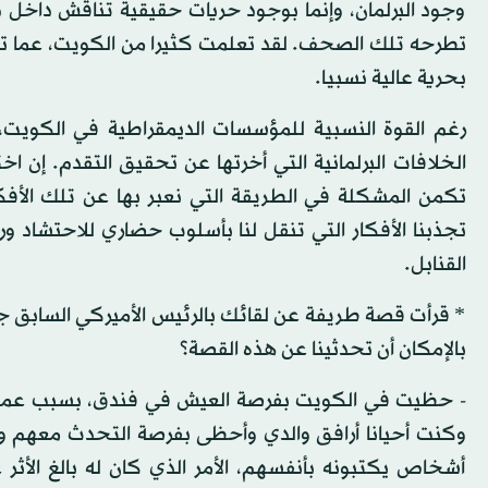
وجود البرلمان، وإنما بوجود حريات حقيقية تناقش داخل
تطرحه تلك الصحف. لقد تعلمت كثيرا من الكويت، عما تفع
بحرية عالية نسبيا.
رغم القوة النسبية للمؤسسات الديمقراطية في الكويت
الخلافات البرلمانية التي أخرتها عن تحقيق التقدم. إن 
تكمن المشكلة في الطريقة التي نعبر بها عن تلك الأفكار
تجذبنا الأفكار التي تنقل لنا بأسلوب حضاري للاحتشاد و
القنابل.
* قرأت قصة طريفة عن لقائك بالرئيس الأميركي السابق 
بالإمكان أن تحدثينا عن هذه القصة؟
- حظيت في الكويت بفرصة العيش في فندق، بسبب عمل وا
وكنت أحيانا أرافق والدي وأحظى بفرصة التحدث معهم وا
أشخاص يكتبونه بأنفسهم، الأمر الذي كان له بالغ ال