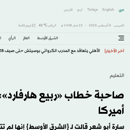
عربي
English
Türkçe
اردو
فارسى
الخميس,
6 أغسطس 2026
-
22 صفَر 1448 هـ
الرياض
℃
42
غيوم قاتمة
الشرق الأوسط​
العالم
الرأي
ا
الأهلي يتعاقد مع المدرب الكرواتي بوسيتش حتى صيف 2028
آخر الأخبار
التعليم
صاحبة خطاب «ربيع هارفارد»:
أميركا
سارة أبو شعر قالت لـ {الشرق الأوسط} إنها لم تت