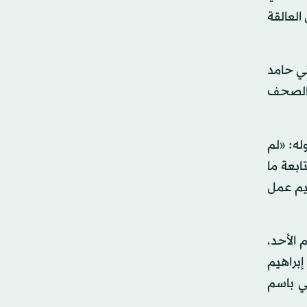
العالقة
ني حامد
 الصحف
له: «لم
ابعة ما
قيم عمل
 الأحد،
إبراهيم
مي باسم