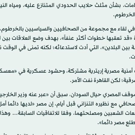
تهامات، بشأن مثلث حلايب الحدودي المتنازع عليه، ومياه الن
الخرطوم.
، في لقاء مع مجموعة من الصحافيين والسياسيين بالخرطوم،
«قد تعقبها خطوات أكثر عنفاً»، بهدف وضع العلاقات بين ا
 بين البلدين»، التي أدت لاستدعائه؛ لكنه تمنى في الوقت 
ت.
ت أمنية مصرية إريترية مشتركة، وحشود عسكرية في «معسكر
قية؛ لكن القاهرة نفت الأمر.
لموقف المصري حيال السودان، سبق أن «عبر عنه وزير الخارج
ي مع نظيره التنزاني قبل أيام، إن مصر «لديها دائما أمل
لعات الشعبين ومصلحتهما، وفقا للاتفاقيات السابقة... وهذ
طلع مصر دائما».