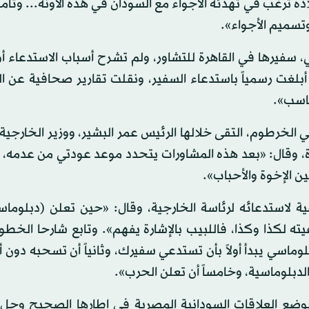
ترغب في تهدئة الأجواء مع السودان في هذه الآونة... وتأمل
تسميم الأجواء».
ر (كانون الثاني) الحالي، سفيرها في القاهرة للتشاور، ولم تشرح أسباب الاستدعاء
أبلغت رسمياً باستدعاء السفير، ونقلت تقارير صحافية عن ا
ناسب».
خرطوم، التقى خلالها الرئيس عمر البشير، ووزير الخارجية 
هرة، وقال: «بعد هذه المشاورات يتحدد موعد عودتي من عدمه، 
ن الإخوة والأحباب».
لاستدعائه لرئاسة الخارجية، وقال: «حين تعلن (دبلوماسي
 لكذا وكذا، فاللبيب بالإشارة يفهم». وتابع شارحا الخطوا
ماسي يبدأ أولاً بأن تستدعي سفيرك، وثانياً أن تسحبه دون أ
ت الدبلوماسية، وخامساً أن تعلن الحرب».
وضع العلاقات السودانية المصرية في إطارها الصحيح وحل ا