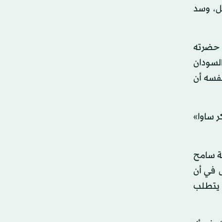
يل، وسد
 حضرته
لسودان
نفسه أن
 ساوا»
ية سامح
 في أن
ا يتطلب