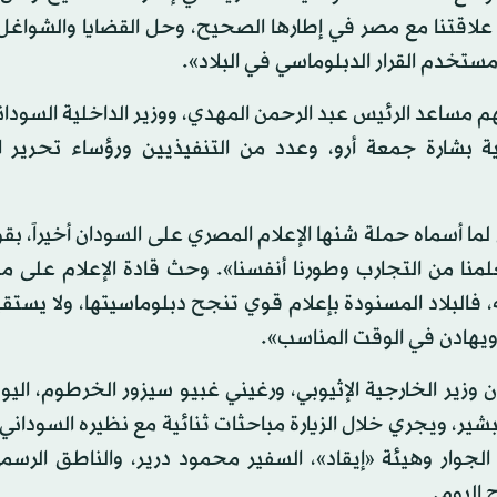
 علاقتنا مع مصر في إطارها الصحيح، وحل القضايا والشواغل 
ستخدم القرار الدبلوماسي في البلاد».
 مساعد الرئيس عبد الرحمن المهدي، ووزير الداخلية السودا
انية بشارة جمعة أرو، وعدد من التنفيذيين ورؤساء تحرير
ما أسماه حملة شنها الإعلام المصري على السودان أخيراً، بقو
لمنا من التجارب وطورنا أنفسنا». وحث قادة الإعلام على مت
، فالبلاد المسنودة بإعلام قوي تنجح دبلوماسيتها، ولا يست
ويهادن في الوقت المناسب».
ن وزير الخارجية الإثيوبي، ورغيني غبيو سيزور الخرطوم، اليوم
بشير، ويجري خلال الزيارة مباحثات ثنائية مع نظيره السوداني 
الجوار وهيئة «إيقاد»، السفير محمود درير، والناطق الرس
ح اليوم.