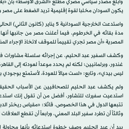
وأبلغ مصدر سياسي مصري مطلع «الشرق الأوسط» بأن «بلاده 
يكون السودان مخلبا لقوة إقليمية تريد الضغط على مصر و
واستدعت الخارجية السودانية 5 يناي
مدة بقائه في الخرطوم، فيما أعلنت مصر من جانبها أنها 
المصرية «أن مصر تجري تقييماً للموقف لاتخاذ الإجراء الم
وكشف السفير عبد الحليم، عن إجرائه سلسلة مشاورات في ال
غندور، وبرلمانيين؛ لكنه لم يحدد موعداً لعودته إلى القا
ليس بيدي»، وتابع: «لست ميالاً للعودة، لأستمتع بوجودي بي
ولم يكشف عبد الحليم للصحافيين عن الأسباب الحقيقية 
استدعيت سفيرك للتشاور، أفضل من أن تقول إنك استدعيته
تتبعها الدول في هذا الخصوص، قائلا: «مقياس ريختر الدبلو
وثالثاً أن تطرد سفير البلد المعني، ورابعاً أن تقطع العلاقا
بيد أن عبد الحليم وصف خطوة استدعائه بأنها محاولة ل