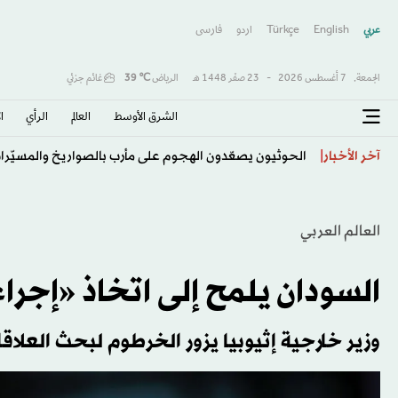
عربي
English
Türkçe
اردو
فارسى
الجمعة,
7 أغسطس 2026
-
23 صفَر 1448 هـ
الرياض
℃
39
غائم جزئي
الشرق الأوسط​
العالم
الرأي
ا
توقف تصدير النفط الإيراني جراء الحصار البحري الأميركي
آخر الأخبار
العالم العربي
السودان يلمح إلى اتخاذ «إجر
وزير خارجية إثيوبيا يزور الخرطوم لبحث العلاق