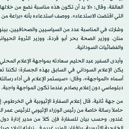
العالقة، وقال: «لا بد أن تكون هذه مناسبة نضع من خلالها
التي اقتضت الاستدعاء». ووصف استدعاءه بأنه «براعة من م
وشارك في المناسبة عدد من السياسيين والصحافيين، بينهم
منان، ووزير الصحة بحر أبو قردة، ووزير الثروة الحيو
والفضائيات السودانية.
وأبدى السفير عبد الحليم سعادته بمواجهة الإعلام المحلي ل
يكن الإعلام السوداني في السابق بهذه الجسارة؛ لكننا تع
أسماه «المواجهة»، وقال: «سيستمر الإعلام في أداء رسالته
دبلوماسي دون إعلام يصادم عندما تكون المواجهة واجبة، 
من جهة ثانية، قال إعلام السفارة الإثيوبية في الخرطوم، إ
حاملاً رسالة خاصة من رئيس الوزراء الإثيوبي للرئيس عمر ال
غندور. وحسب بيان للسفارة فإن كلاً من مدير إدارة دول 
الخارجية الإثيوبية، يرافقان الوزير غبيو في زيارته للبلاد صبا