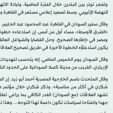
وتفجر توتر بين البلدين خلال الفترة الماضية، وتبادلا الا
النهضة الإثيوبي، وسط تصعيد إعلامي مستعر في القاهرة و
وقال سفير السودان في القاهرة عبد المحمود عبد الحليم
«الشرق الأوسط»، مساء أول من أمس، إن استدعاءه خطوة 
ومصر في «إطارها الصحيح، وحل القضايا والشواغل العالقة
يكون استدعاؤه الخطوة الأخيرة في طريق تصحيح العلاقا
وقال السودان يوم الخميس الماضي، إنه يتحسب لتهديدا
الإريتري، القريب من مدينة كسلا السودانية على الحدود الشر
وقال المتحدث باسم الخارجية المصرية أحمد أبو زيد، إن ا
شكري في أكثر من مناسبة». وذكر شكري خلال مؤتمر صحاف
تشهد العلاقات (مع السودان) القدر الكافي بما يراعي تط
جهدا وانفتاحا لسياسات تكون داعمة لهذا التوجه... وهذا ت