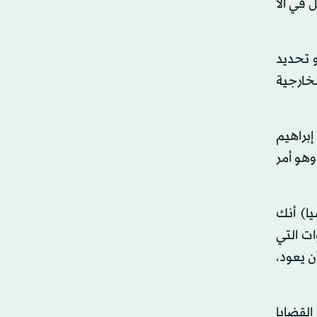
 في ألا
 أو تحديد
لخارجية
إبراهيم
وهو أمر
ا) أنك
ت التي
ن يعود،
لقضايا