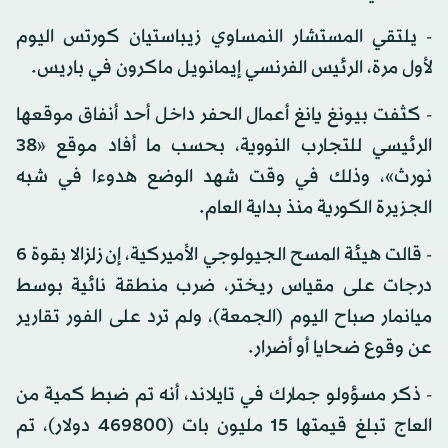
- يلتقي المستشار النمساوي زيباستيان كورتس اليوم
لأول مرة، الرئيس الفرنسي إيمانويل ماكرون في باريس.
- كثفت بيونغ يانغ أعمال الحفر داخل أحد أنفاق موقعها
الرئيسي للتجارب النووية، بحسب ما أفاد موقع «38
نورث»، وذلك في وقت شهد الوضع هدوءا في شبه
الجزيرة الكورية منذ بداية العام.
- قالت هيئة المسح الجيولوجي الأميركية، إن زلزالا بقوة 6
درجات على مقياس ريختر، ضرب منطقة نائية بوسط
ميانمار صباح اليوم (الجمعة)، ولم ترد على الفور تقارير
عن وقوع ضحايا أو أضرار.
- ذكر مسؤولو جمارك في تايلاند، أنه تم ضبط كمية من
العاج تبلغ قيمتها 15 مليون بات (469800 دولار)، تم