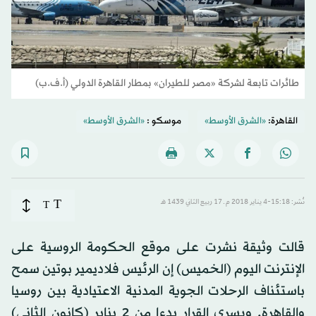
طائرات تابعة لشركة «مصر للطيران» بمطار القاهرة الدولي (أ.ف.ب)
القاهرة:
«الشرق الأوسط»
موسكو :
«الشرق الأوسط»
T
نُشر: 15:18-4 يناير 2018 م ـ 17 ربيع الثاني 1439 هـ
T
قالت وثيقة نشرت على موقع الحكومة الروسية على
الإنترنت اليوم (الخميس) إن الرئيس فلاديمير بوتين سمح
باستئناف الرحلات الجوية المدنية الاعتيادية بين روسيا
والقاهرة. ويسري القرار بدءا من 2 يناير (كانون الثاني)