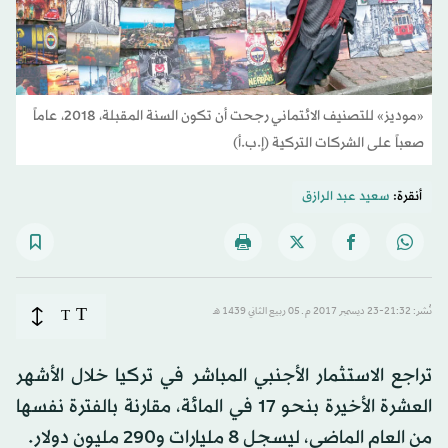
«موديز» للتصنيف الائتماني رجحت أن تكون السنة المقبلة، 2018، عاماً
صعباً على الشركات التركية (إ.ب.أ)
أنقرة:
سعيد عبد الرازق
T
نُشر: 21:32-23 ديسمبر 2017 م ـ 05 ربيع الثاني 1439 هـ
T
تراجع الاستثمار الأجنبي المباشر في تركيا خلال الأشهر
العشرة الأخيرة بنحو 17 في المائة، مقارنة بالفترة نفسها
من العام الماضي، ليسجل 8 مليارات و290 مليون دولار.