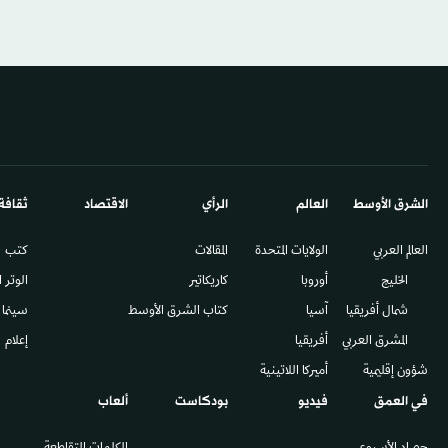
الشرق الأوسط​
العالم
الرأي
الاقتصاد
ثقافة
العالم العربي
الولايات المتحدة
المقالات
كتب
الخليج
أوروبا
كاريكاتير
الوتر 
شمال أفريقيا
آسيا
كتاب الشرق الأوسط
سينما
المشرق العربي
أفريقيا
إعلام
شؤون إقليمية
أميركا اللاتينية
في العمق
فيديو
بودكاست
ألعاب