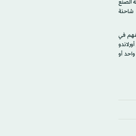
تفجير قنبلة محلية الصنع
قاد شاحنة
إن لها استثناءات. فقد لقي 168 شخصاً حتفهم في
هى ليلي في أورلاندو
احد أو