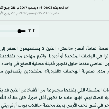
آخر تحديث: 01:02-16 ديسمبر 2017 م ـ 28 ربيع الأول 1439 هـ
نُشر: 23:56-15 ديسمبر 2017 م ـ 27 ربيع الأول 1439 هـ
T
T
ضحة تماماً: أنصار «داعش» الذين لا يستطيعون السفر إلى 
ا في الولايات المتحدة أو أوروبا. واتبع مهاجر من بنغلاد
ذه التعليمات يوم الاثنين الماضي عندما حاول تفجير قنبلة محلية الصنع في واحد
ز مدى صعوبة الهجمات «الفردية» لمتشددين يتصرفون من
ات المنسقة التي ينفذها مجموعة من الأشخاص الذين قد ي
ة اتصالاتهم، فإنها عادة ما تكون أقل ضرراً. كان عقائد الل
نفجر في نفق تحت الأرض يربط محطة حافلات بورت أوثوريتي