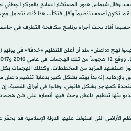
خف. وقال شيماس هيوز، المستشار السابق بالمركز الوطني ل
دة ما تكون أضعف تنظيماً وأقل فتكاً... هذا لأنك تتعامل مع 
 حسبما أفاد بحث أجراه برنامج مكافحة التطرف في جامع
نفذها أشخاص استلهموا نهج «داعش» منذ أن أعلن التنظيم «خلافة» في يونيو 
ال هيوز «سنشهد المزيد من المخططات، وكذلك الهجمات بكل
لق بالإرهاب: إنه بدأ يهتم بشكل كبير بدعاية تنظيم داعش من
ايات المتحدة كمهاجر بشكل قانوني. وقالوا في أوراق القضية: إ
ديو بثها تنظيم داعش وحث فيها أنصاره على شن هجمات
م الأراضي التي استولت عليها الدولة الإسلامية قد يحفّز