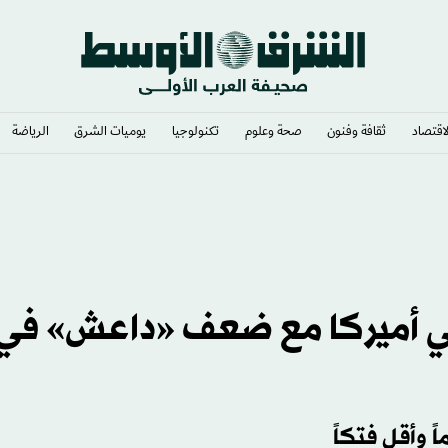
لاقتصاد
ثقافة وفنون
صحة وعلوم
تكنولوجيا
يوميات الشرق​
الرياضة
 في أميركا مع ضعف «داعش» في
 وأقل فتكاً