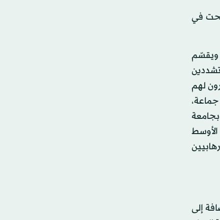
جحت في
 ويقسّم
تشددين
 مقتل 130 شخصاً. وهناك آخرون لهم
جماعة،
 بجامعة
 الأوسط
رهابيين
افة إلى