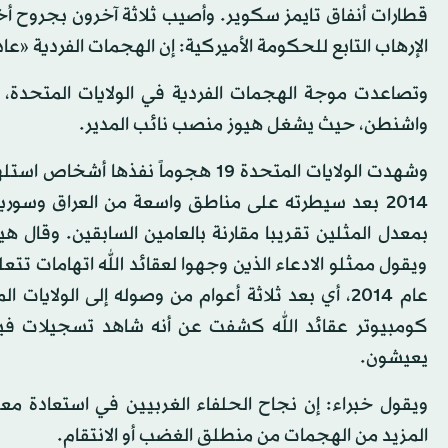
قطارات أنفاق تايمز سكوير. وأصيب ثلاثة آخرون بجروح أ
الإرهاب التابع للحكومة الأميركية: إن الهجمات الفردية «عا
وتصاعدت موجة الهجمات الفردية في الولايات المتحدة،
واشنطن، حيث يشغل هيوز منصب نائب المدير.
وشهدت الولايات المتحدة 19 هجوماً 
بمعدل المثلين تقريبا مقارنة بالعامين السابقين. وق
ويقول ممثلو الادعاء الذين وجهوا لعقائد الله اتهامات تتع
عام 2014، أي بعد ثلاثة أعوام من وصوله إلى الول
كومبيوتر عقائد الله كشفت عن أنه شاهد تسجيلات في
يعيشون.
ويقول خبراء: إن نجاح الحلفاء الغربيين في استعادة معظ
المزيد من الهجمات من منطلق الغضب أو الانتقام.