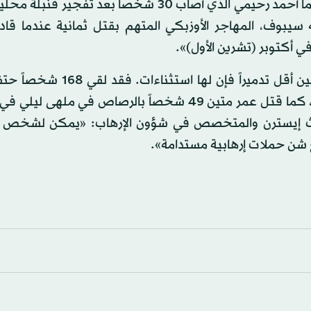
اثنين آخرين نفذا هجمات في نيويورك في الآونة الأخيرة، هما أحمد رحيمي الذي أصاب 30 شخصاً بعد 
يلول) 2016، والآخر سيف الله سيبوف، المهاجر الأوزبكي المتهم بقتل ثمانية عندما 
أكتوبر (تشرين الأول)».
وفي حين أن الهجمات التي ينفذها هذا النوع من المهاجمين أقل تدميراً ف
تفجير أوكلاهوما الذي نفذه تيموثي مكفاي وتيري نيكولز، كما قتل عمر متين 49 شخصاً بالرصاص في مل
نورث إيسترن والمتخصص في شؤون الإرهاب: «يمكن لشخص و
يع شن حملات إرهابية مستدامة».