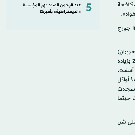
5
مكافحة
عبد الرحمن السيد يهز المؤسسة
«الديمقراطية» بأميركا
هواة».
ة جورج
(حزيران)
2014 بعد سيطرته على مناطق واسعة من العراق وسوريا. ووقع 12 هجوماً من تلك الهجمات في عامي 2016 و2017 بزيادة
 أسف».
ذ أوائل
ن سجلات
 حيثما
 على شن