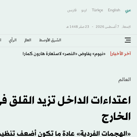
عربي
English
Türkçe
اردو
فارسى
الجمعة,
7 أغسطس 2026
-
23 صفَر 1448 هـ
الشرق الأوسط​
العالم
الرأي
ا
وكيل أعمال خيسوس ينفي مفاوضات نابولي
آخر الأخبار
العالم
اعتداءات الداخل تزيد القلق
الخارج
«الهجمات الفردية» عادة ما تكون أضعف تنظيماً