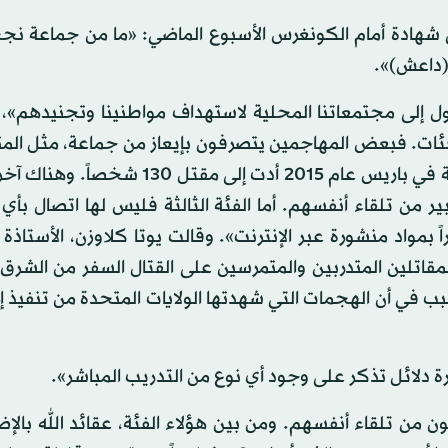
 شهادة أمام الكونغرس الأسبوع الماضي: «ما من جماعة ن
(داعش)».
ول إلى مجتمعاتنا المحلية لاستهداف مواطنينا وتجنيدهم»،
فئات. فبعض المهاجمين يتصرفون بإيعاز من جماعة، مثل الم
المدعومين من الدولة الإسلامية الذين نفذوا هجمات منسقة في باريس عام 2015 أدت إلى
ن تلقاء أنفسهم. أما الفئة الثالثة فليس لها اتصال بأي 
 بمواد منشورة عبر الإنترنت». وقالت يوتا كلاوزن، الأستاذة
مقاتلين المتدربين والمتمرسين على القتال السفر من الشرق
سبب في أن الهجمات التي شهدتها الولايات المتحدة من تنفيذ إ
ة دلائل تذكر على وجود أي نوع من التدريب المباشر».
 من تلقاء أنفسهم. ومن بين هؤلاء الفئة، عقائد الله بالإض