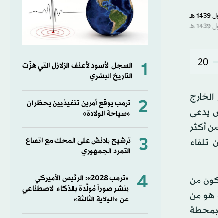
20
1
السجل الأسود لأعنف الزلازل التي هزّت
التاريخ البشري
الخارج
2
ترمب يوقع أمرين تنفيذيين يحظران
يش يدعى
«سياحة الولادة»
ة من أكثر
3
ترشيح بلانش على المحك مع اتساع
 تلقاء
التمرد الجمهوري
4
«ترمب 2028»: الرئيس الأميركي
كون من
ينشر صوراً مُولَّدة بالذكاء الاصطناعي
ه هو من
عن «الولاية الثالثة»
 بمحطة