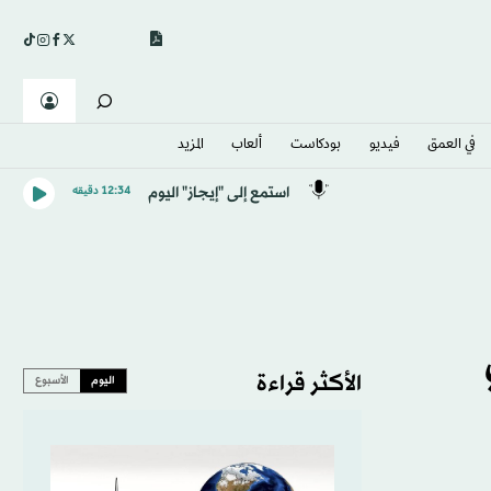
في العمق
فيديو
بودكاست
ألعاب
المزيد
استمع إلى "إيجاز" اليوم
12:34 دقيقه
الأكثر قراءة
اليوم
الأسبوع