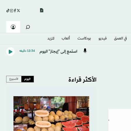
في العمق
فيديو
بودكاست
ألعاب
المزيد
استمع إلى "إيجاز" اليوم
12:34 دقيقه
الأكثر قراءة
اليوم
الأسبوع