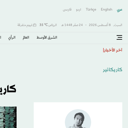
عربي
English
Türkçe
اردو
فارسى
السبت,
8 أغسطس 2026
-
24 صفَر 1448 هـ
الرياض
℃
35
غيوم متفرقة
الشرق الأوسط​
العالم
الرأي
ا
كولومبيا تتحول لليمين وتنصّب حليف ترمب «دي لا إسبرييا
آخر الأخبار
كاريكاتير
كاري