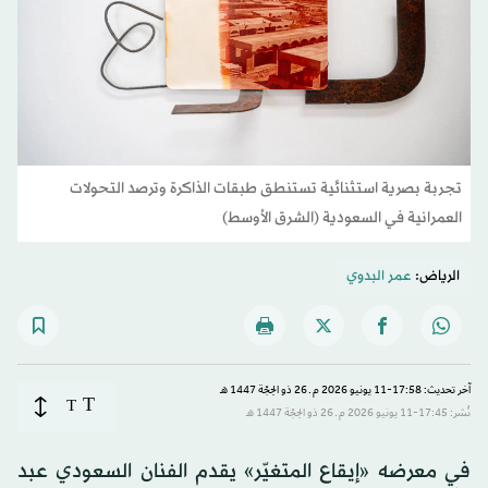
تجربة بصرية استثنائية تستنطق طبقات الذاكرة وترصد التحولات
العمرانية في السعودية (الشرق الأوسط)
الرياض:
عمر البدوي
آخر تحديث: 17:58-11 يونيو 2026 م ـ 26 ذو الحِجّة 1447 هـ
T
T
نُشر: 17:45-11 يونيو 2026 م ـ 26 ذو الحِجّة 1447 هـ
في معرضه «إيقاع المتغيّر» يقدم الفنان السعودي عبد