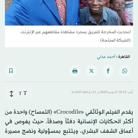
انجذبت المخرجة للفريق بمجرد مشاهدة مقاطعهم عبر الإنترنت
(الشركة المنتجة)
القاهرة :
أحمد عدلي
T
نُشر: 16:53-6 يونيو 2026 م ـ 21 ذو الحِجّة 1447 هـ
T
يقدم الفيلم الوثائقي «Crocodile» (التمساح) واحدة من
أكثر الحكايات الإنسانية دفئاً وصدقاً، حيث يغوص في
أعماق الشغف البشري، ويتتبع بمسؤولية ونضج مسيرة