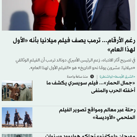
رغم الأرقام... ترمب يصف فيلم ميلانيا بأنه «الأول
لهذا العام»
في تصريح أثار الانتباه، زعم الرئيس الأميركي دونالد ترمب أن الفيلم الوثائقي
«ميلانيا: عشرون يومًا نحو التاريخ» هو «الفيلم الأول لهذا العام».
«الشرق الأوسط» (واشنطن)
منذ ساعة واحدة
«جمال الحمار»... فيلم سويسري يكشف ما
أخفته الحرب والمنفى
رحلة عبر معالم ومواقع تصوير الفيلم
الملحمي «الأوديسة»
مهرجان «لوكارنو» يُحاكم هوليوود وسنوات