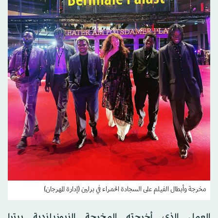
مخرجة وأبطال الفيلم على السجادة الحمراء في برلين (إدارة المهرجان)
العمل الذي أخرجته المخرجة النيوزيلندية بيترا