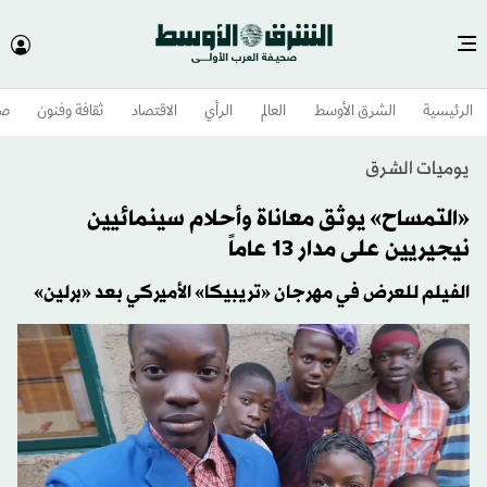
الرئيسية
الشرق الأوسط​
العالم
الرأي
الاقتصاد
ثقافة وفنون
صح
يوميات الشرق
«التمساح» يوثق معاناة وأحلام سينمائيين
نيجيريين على مدار 13 عاماً
الفيلم للعرض في مهرجان «تريبيكا» الأميركي بعد «برلين»