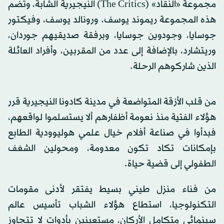
مجموعة «النقاد» (The Critics) النيجيرية الشابة، وتضم
هذه المجموعة ريموند يوسف، ورونالد يوسف، وفيكتور
جوسايا، وجودوين جوسايا، وبرفقة صديقيهم جوردان،
وريتشارد، بالإضافة إلى عدد من المقربين، وأفراد العائلة
الذين شاركوهم الرحلة.
من قلب الأزقة المتواضعة في مدينة كادونا النيجيرية قرر
هؤلاء الفتية منذ نعومة أظفارهم ألا يستسلموا لواقعهم،
فبدأوا في صناعة أفلام خيال علمي هوليوودية الطابع
بإمكانات تكاد تكون معدومة، ومحولين الشغف
الطفولي إلى قضية حياة.
من فناء منزل طيني بسيط يفتقر لأدنى مقومات
التكنولوجيا، استطاع هؤلاء الشباب تأسيس عالم
سينمائي متكامل الأركان، مستعينين بأدوات لا تتجاوز