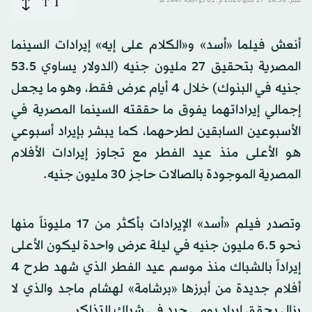
T
نُشر: 14:36-17 مايو 2026 م ـ 01 ذو الحِجّة 1447 هـ
T
أنعش فيلما «أسد» و«الكلام على إيه» إيرادات السينما
المصرية بتحقيق 27 مليون جنيه (الدولار يساوي 53.5
جنيه في البنوك) خلال 4 أيام عرض فقط، وهو ما يجعل
إجمالي إيراداتهما يفوق ما حققته السينما المصرية في
الأسبوعين السابقين لطرحهما، كما يبشر بإيراد أسبوعي
هو الأعلى منذ عيد الفطر مع تجاوز إيرادات الأفلام
المصرية الموجودة بالصالات حاجز 30 مليون جنيه.
وتصدر فيلم «أسد» الإيرادات بأكثر من 17 مليوناً منها
نحو 6.5 مليون جنيه في ليلة عرض واحدة ليكون الأعلى
إيراداً بالشباك منذ موسم عيد الفطر الذي شهد طرح 4
أفلام جديدة من أبرزها «برشامة» لهشام ماجد والذي لا
يزال يحقق إيراد يومي جيد في شباك التذاكر.