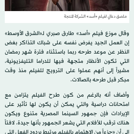
ملصق دعائي لفيلم «أسد» الشركة المنتجة
وقال موزع فيلم «أسد» طارق صبري لـ«الشرق الأوسط»
إن العمل الجيد يفرض نفسه على شباك التذاكر بغض
النظر عن موعد طرحه ربما باستثناء فترة شهر رمضان
التي تكون الأنظار متجهة فيها للدراما التليفزيونية،
مشيراً إلى أنهم عملوا على الترويج للفيلم منذ وقت
مبكر قبل طرحه بالصالات.
وأضاف أنه بالرغم من كون طرح الفيلم يتزامن مع
امتحانات دراسية والتي يمكن أن يكون لها تأثير على
الإيرادات فإن جمهور السينما المصرية متنوع ويكون
هناك ترقب للأفلام التي يشعر الجمهور بأنها جيدة، لافتاً
إلى أن «جزءاً من الاهتمام بالفيلم مرتبط بردود الفعل التي