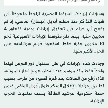
علي قاسم في مشهد من فيلم «أسد» - الشركة المنتجة
وسجَّلت إيرادات السينما المصرية تراجعاً ملحوظاً في
شباك التذاكر منذ مطلع أبريل (نيسان) الماضي، إذ لم
ينجح أي فيلم في تحقيق إيرادات يومية تتجاوز 4
ملايين جنيه، بينما بلغ متوسط الإيرادات الأسبوعية نحو
10 ملايين جنيه فقط، استحوذ فيلم «برشامة» على
الجزء الأكبر منها.
وجاءت هذه الإيرادات في ظل استقبال دور العرض فيلماً
واحداً فقط منذ موسم عيد الفطر، هو «إشعار بالموت»،
الذي رُفع من الصالات بعد فترة قصيرة من طرحه بسبب
تطبيق إجراءات الإغلاق المبكر طوال أبريل الماضي ضمن
خطة حكومية لترشيد الطاقة بسبب تداعيات الحرب
الإيرانية.