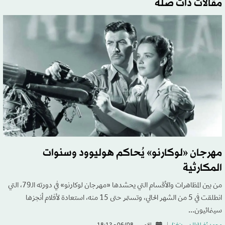
مقالات ذات صلة
مهرجان «لوكارنو» يُحاكم هوليوود وسنوات
المكارثية
من بين المظاهرات والأقسام التي يحشدها «مهرجان لوكارنو» في دورته الـ79، التي
انطلقت في 5 من الشهر الحالي، وتستمر حتى 15 منه، استعادة لأفلام أنجزها
سينمائيون...