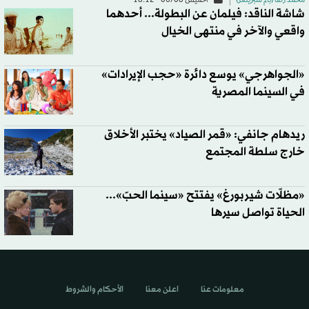
محمد رُضا (بالم سبرينغز)
الخميس 06/08 - 18:12
شاشة الناقد: فيلمان عن البطولة... أحدهما
واقعي والآخر في منتهى الخيال
«الجواهرجي» يوسع دائرة «حجب الإيرادات»
في السينما المصرية
ريدهام جانفي: «قمر الصياد» يختبر الأخلاق
خارج سلطة المجتمع
«مظلّات شيربورغ» يفتتح «سينما الحبّ»...
الحياة تواصل سيرها
معلومات عنا
اعلن معنا
الأحكام والشروط