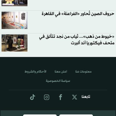
حروف الصين تُحاور «الفراعنة» في القاهرة
«خيوط من ذهب»... ثياب من نجد تتألق في
متحف فيكتوريا آند ألبرت
معلومات عنا
اعلن معنا
الأحكام والشروط
سياسة الخصوصية
تابعنا