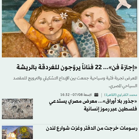
«إجازة فن»... 22 فناناً يروّجون للغردقة بالريشة
المعرض تجربة فنّية وسياحية جمعت بين الإبداع التشكيلي والترويج للمقصد
السياحي المصري.
محمد الكفراوي (القاهرة )
الجمعة 07/08 - 16:32
«جذور بلا أوراق»... معرض مصري يستدعي
فلسطين عبر رموز إنسانية
رسومات خرجت من الدفتر وغزت شوارع لندن