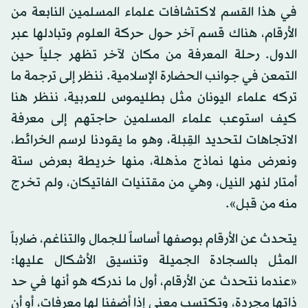
في هذا القسم لاكتشافات علماء المسلمين النابعة من
الأرقام، هناك قسم آخر حول حركة العلوم وتبادلها عبر
الدول. رحلة المعرفة من مكان لآخر تظهر جلياً حين
التمعن في جوانب الحضارة الإسلامية. ننظر إلى ترجمة ما
تركه علماء اليونان مثل بطليموس للعربية، ننظر هنا
كيف استوعب علماء المسلمين حاجتهم إلى معرفة
الاتجاهات لتحديد القِبلة، وهو ما يقودنا لرسم الخرائط،
ونعرض منها نماذج مذهلة، منها خريطة بعرض ستة
أمتار لنهر النيل، وهي من مقتنيات الفاتيكان، ولم تخرج
منه من قبل».
يتحدث عن الأرقام بوصفها أساساً للجمال والتناغم، ضارباً
المثل بالسجادة الجميلة وتنسيق الأشكال عليها:
«عندما نتحدث عن الأرقام، أول ما ندركه هو أنها في حد
ذاتها مجردة، وتكتسب معنى إذا أضفنا لها معرفات، أو أن