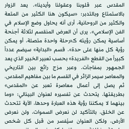
المقدس عبر قلوبنا وعقولنا وأيدينا». يعد الزوار
بالاستمتاع وبالتدبر: «سيكون هنا الكثير من المتعة
والكثير من الروحانية، أرى أنه يحاول وضع الإسلام في
الفن الإسلامي». يرى أن العرض المنقسم لثلاثة أجنحة
أساسية يمكن رؤيته كـ«رحلة واحدة متصلة، أو يمكن
رؤية كل منها على حدة». قسم «البداية» سيضم عدداً
كبيراً من القطع «الفريدة» بحسب تعبير الخبير الذي يعد
الجمهور بمفاجآت. وعبر مزج رائع بين التاريخي
والمعاصر سيمر الزائر في القسم ما بين مفاهيم المقدس،
ثم يصل إلى أعمال معاصرة تعبر عن «المقدس»
بطريقتها. يتحدث عن تفسيره لعنوان البينالي: «وما
بينهما لا يمكننا رؤية هذه العبارة وحدها، الآية تتحدث
عن الخلق، بالتأكيد لن نعرض السموات، ولن نعرض
الأرض، ولكن العنوان سيُفسر من قبل كل شخص