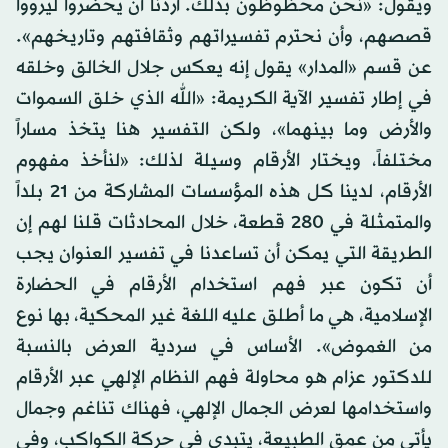
ويقول: «نحن محظوظون بذلك. أردنا أن يحضروا ليرووا
قصصهم، وأن نحترم تفسيراتهم وثقافتهم وتاريخهم».
عن قسم «المدار» يقول إنه يعكس جلال الخالق وخلقه
في إطار تفسير الآية الكريمة: «الله الذي خلق السموات
والأرض وما بينهما»، ولكن التفسير هنا يتخذ مساراً
مختلفاً، ويختار الأرقام وسيلة لذلك: «لنأخذ مفهوم
الأرقام، لدينا كل هذه المؤسسات المشاركة من 21 بلداً
والمتمثلة في 280 قطعة، خلال المحادثات قلنا لهم إن
الطريقة التي يمكن أن تساعدنا في تفسير العنوان يجب
أن تكون عبر فهم استخدام الأرقام في الحضارة
الإسلامية، هي ما أطلق عليه اللغة غير المحكية، بها نوع
من الغموض». الأساس في سردية العرض بالنسبة
للدكتور عزام هو محاولة فهم النظام الإلهي عبر الأرقام
واستخدامها لعرض الجمال الإلهي، فهناك تناغم وجمال
يأتي من عمق الطبيعة، يتبدى في حركة الكواكب، وفي