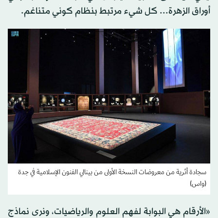
أوراق الزهرة... كل شيء مرتبط بنظام كوني متناغم.
سجادة أثرية من معروضات النسخة الأولى من بينالي الفنون الإسلامية في جدة
(واس)
«الأرقام هي البوابة لفهم العلوم والرياضيات، ونرى نماذج