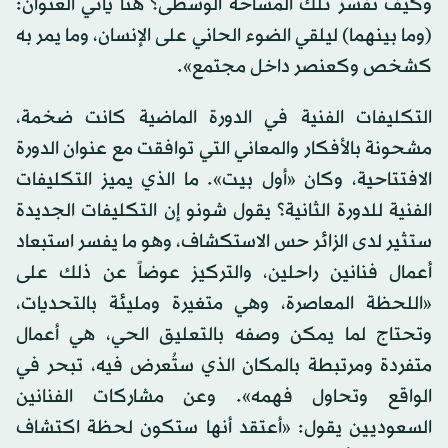
وكيف نفسر تلك المساحة الوسطى؟ هنا يأتي العنوان:
(وما بينهما) ليلقي الضوء الحاني على الإنسان، وما يمر به
كشخص وكعنصر داخل مجتمع».
التكليفات الفنية في الدورة الماضية كانت ضخمة،
مشحونة بالأفكار والمعاني التي توافقت مع عنوان الدورة
الافتتاحية، وكان «أول بيت». ما الذي يميز التكليفات
الفنية للدورة الثانية؟ يقول شونو إن التكليفات الجديدة
ستثير لدى الزائر حس الاستكشاف، وهو ما يفسر استبعاد
أعمال فنانين راحلين، والتركيز عوضاً عن ذلك على
«اللحظة المعاصرة، وهي متغيرة ومليئة بالتحديات،
وتحتاج لما يمكن وصفه بالتعليق الحي، هي أعمال
متفردة ومرتبطة بالمكان الذي ستُعرض فيه، تبحر في
الواقع وتحاول فهمه». وعن مشاركات الفنانين
السعوديين يقول: «أعتقد أنها ستكون لحظة اكتشاف