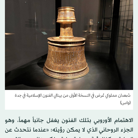
شمعدان مملوكي عُرض في النسخة الأولى من بينالي الفنون الإسلامية في جدة
(واس)
الاهتمام الأوروبي بتلك الفنون يغفل جانباً مهماً، وهو
الجزء الروحاني الذي لا يمكن رؤيته: «عندما نتحدث عن