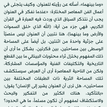
«وما بينهما»، أسأله عن رؤيته للعنوان، وكيف يتجلى في
أعمال الفن المعاصر المختارة: «عندما نفكر في العنوان
يجب أن نتذكر السياق الذي وردت فيه العبارة في القرآن
الكريم، فهي جزء من آية: (الله الذي خلق السموات
والأرض وما بينهما)، هنا نتبين أن العنوان ليس منصبّاً
على جزئية واحدة من اثنتين، بل أيضاً على المساحة
الوسطى بين مساحتين، بين فكرتين. بشكل ما أرى أن
ذلك المفهوم يختزل ثراء محتويات البينالي ما بين القطع
التاريخية والتكليفات الفنية والمؤسسات المشاركة،
ولكن من الناحية المعاصرة أرى أن العرض سيستكشف
تلك المساحة الثرية ذات الطبقات المختلفة بين
مساحتين». هل ترى أن العنوان يشير إلى الإنسان؟ يقول:
«بالتأكيد، هناك الكثير من التفكير والبحث
والاستكشاف لمفهوم أن تكون مسلماً، ما هي الحدود؟