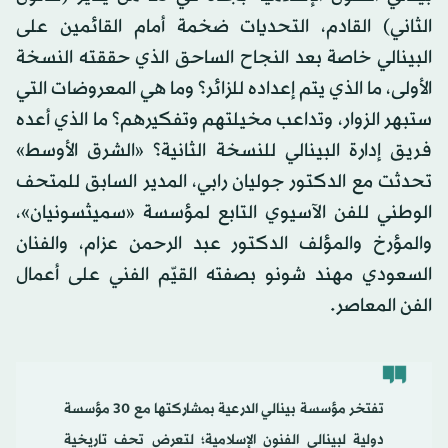
الثاني) القادم، التحديات ضخمة أمام القائمين على
البينالي خاصة بعد النجاح الساحق الذي حققته النسخة
الأولى، ما الذي يتم إعداده للزائر؟ وما هي المعروضات التي
ستبهر الزوار، وتداعب مخيلتهم وتفكيرهم؟ ما الذي أعده
فريق إدارة البينالي للنسخة الثانية؟ «الشرق الأوسط»
تحدثت مع الدكتور جوليان رابي، المدير السابق للمتحف
الوطني للفن الآسيوي التابع لمؤسسة «سميثسونيان»،
والمؤرخ والمؤلف الدكتور عبد الرحمن عزام، والفنان
السعودي مهند شونو بصفته القيّم الفني على أعمال
الفن المعاصر.
تفتخر مؤسسة بينالي الدرعية بمشاركتها مع 30 مؤسسة
دولية لبينالي الفنون الإسلامية؛ لتعرض تحف تاريخية