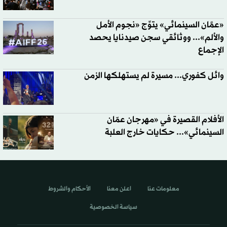
«عمَّان السينمائي» يتوِّج «نجوم الأمل
والألم»... ووثائقي سجن صيدنايا يحصد
الإجماع
وائل كفوري... مسيرة لم يستهلكها الزمن
الأفلام القصيرة في «مهرجان عمّان
السينمائي»... حكايات خارج العلبة
معلومات عنا
اعلن معنا
الأحكام والشروط
سياسة الخصوصية