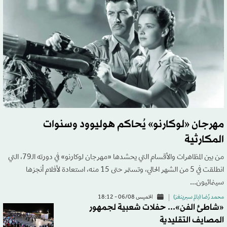
مهرجان «لوكارنو» يُحاكم هوليوود وسنوات
المكارثية
من بين المظاهرات والأقسام التي يحشدها «مهرجان لوكارنو» في دورته الـ79، التي
انطلقت في 5 من الشهر الحالي، وتستمر حتى 15 منه، استعادة لأفلام أنجزها
سينمائيون...
محمد رُضا (بالم سبرينغز)
الخميس 06/08 - 18:12
«شاطئ الفن»... حفلات شعبية لجمهور
المصايف التقليدية