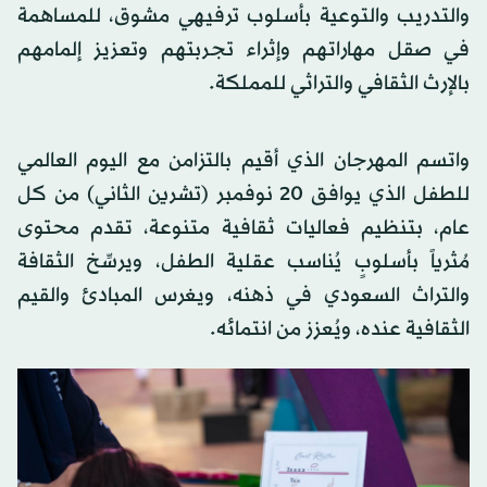
والتدريب والتوعية بأسلوب ترفيهي مشوق، للمساهمة
في صقل مهاراتهم وإثراء تجربتهم وتعزيز إلمامهم
بالإرث الثقافي والتراثي للمملكة.
واتسم المهرجان الذي أقيم بالتزامن مع اليوم العالمي
للطفل الذي يوافق 20 نوفمبر (تشرين الثاني) من كل
عام، بتنظيم فعاليات ثقافية متنوعة، تقدم محتوى
مُثرياً بأسلوبٍ يُناسب عقلية الطفل، ويرسِّخ الثقافة
والتراث السعودي في ذهنه، ويغرس المبادئ والقيم
الثقافية عنده، ويُعزز من انتمائه.