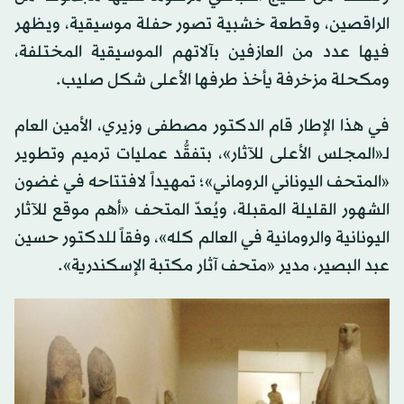
الراقصين، وقطعة خشبية تصور حفلة موسيقية، ويظهر
فيها عدد من العازفين بآلاتهم الموسيقية المختلفة،
ومكحلة مزخرفة يأخذ طرفها الأعلى شكل صليب.
في هذا الإطار قام الدكتور مصطفى وزيري، الأمين العام
لـ«المجلس الأعلى للآثار»، بتفقُّد عمليات ترميم وتطوير
«المتحف اليوناني الروماني»؛ تمهيداً لافتتاحه في غضون
الشهور القليلة المقبلة، ويُعدّ المتحف «أهم موقع للآثار
اليونانية والرومانية في العالم كله»، وفقاً للدكتور حسين
عبد البصير، مدير «متحف آثار مكتبة الإسكندرية».