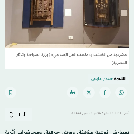
مشربية من الخشب بـ«متحف الفن الإسلامي» (وزارة السياحة والآثار
المصرية)
القاهرة:
حمدي عابدين
T
نُشر: 19:11-18 مايو 2023 م ـ 28 شوّال 1444 هـ
T
بمعارض نوعية مؤقتة، ووِرش حِرفية، ومحاضرات أثَرية