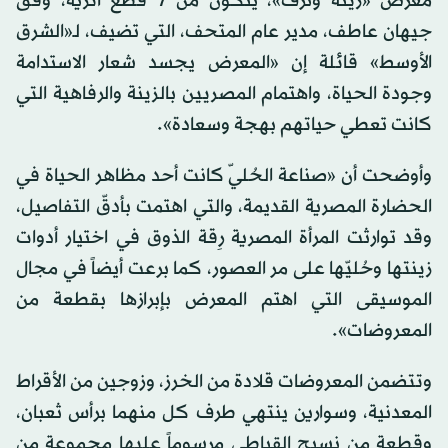
معرض «زينة وترف»، يتكون من 7 قطع أثرية، وفق
جيهان عاطف، مدير عام المتحف، التي تضيف، لـ«الشرق
الأوسط» قائلة إن «المعرض يجسد شعار الاستدامة
وجودة الحياة، واهتمام المصريين بالزينة والرفاهية التي
كانت تعطي حياتهم بهجة وسعادة».
وأوضحت أن «صناعة الحُليّ كانت أحد مظاهر الحياة في
الحضارة المصرية القديمة، والتي اهتمت بأدقّ التفاصيل،
وقد توارثت المرأة المصرية رِقة الذوق في اختيار أدوات
زينتها وحُليّها على مر العصور، كما برعت أيضاً في مجال
الموسيقى التي اهتم المعرض بإبرازها بقطعة من
المعروضات».
وتتضمن المعروضات قلادة من الخرز، وزوجين من الأقراط
المعدنية، وسوارين ينتهي طرف كل منهما برأس ثعبان،
وقطعة من نسيج القباطي مرسوماً عليها مجموعة من