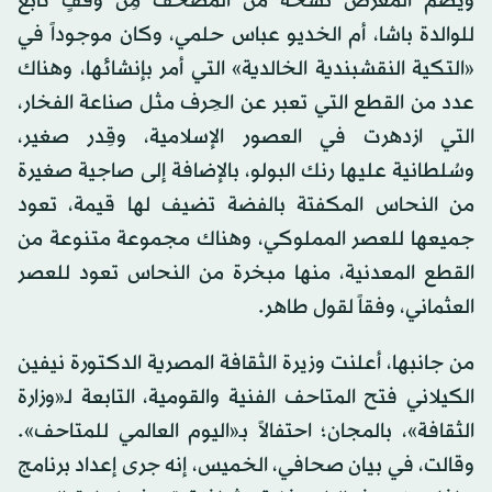
ويضم المعرض نسخة من المصحف مِن وقفٍ تابع
للوالدة باشا، أم الخديو عباس حلمي، وكان موجوداً في
«التكية النقشبندية الخالدية» التي أمر بإنشائها، وهناك
عدد من القطع التي تعبر عن الحِرف مثل صناعة الفخار،
التي ازدهرت في العصور الإسلامية، وقِدر صغير،
وسُلطانية عليها رنك البولو، بالإضافة إلى صاجية صغيرة
من النحاس المكفتة بالفضة تضيف لها قيمة، تعود
جميعها للعصر المملوكي، وهناك مجموعة متنوعة من
القطع المعدنية، منها مبخرة من النحاس تعود للعصر
العثماني، وفقاً لقول طاهر.
من جانبها، أعلنت وزيرة الثقافة المصرية الدكتورة نيفين
الكيلاني فتح المتاحف الفنية والقومية، التابعة لـ«وزارة
الثقافة»، بالمجان؛ احتفالاً بـ«اليوم العالمي للمتاحف».
وقالت، في بيان صحافي، الخميس، إنه جرى إعداد برنامج