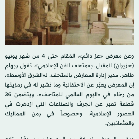
وعن معرض «عز دائم»، المُقام حتى 4 من شهر يونيو
(حزيران) المقبل، بـ«متحف الفن الإسلامي»، تقول ريهام
طاهر، مدير إدارة المعارض بالمتحف، لـ«الشرق الأوسط»،
إن المعرض يعبّر عن الاحتفالية وما تشير له في رمزيتها
من رخاء في «اليوم العالمي للمتاحف»، ويتضمن 36
قطعة تعبر عن الحِرف والصناعات التي ازدهرت في
العصور الإسلامية، وخصوصاً في زمن المماليك
والعثمانيين.