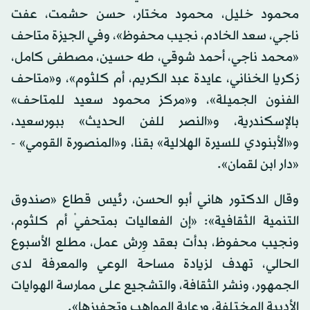
محمود خليل، محمود مختار، حسن حشمت، عفت
ناجي، سعد الخادم، نجيب محفوظ»، وفي الجيزة متاحف
«محمد ناجي، أحمد شوقي، طه حسين، مصطفى كامل،
زكريا الخناني، عايدة عبد الكريم، أم كلثوم»، و«متاحف
الفنون الجميلة»، و«مركز محمود سعيد للمتاحف»
بالإسكندرية، و«النصر للفن الحديث» ببورسعيد،
و«الأبنودي للسيرة الهلالية» بقنا، و«المنصورة القومي» -
«دار ابن لقمان».
وقال الدكتور هاني أبو الحسن، رئيس قطاع «صندوق
التنمية الثقافية»: «إن الفعاليات بمتحفيْ أم كلثوم،
ونجيب محفوظ، بدأت بعقد وِرش عمل، مطلع الأسبوع
الحالي، تهدف لزيادة مساحة الوعي والمعرفة لدى
الجمهور، ونشر الثقافة، والتشجيع على ممارسة الهوايات
الأدبية المختلفة، ورعاية المواهب وتحفيزها».