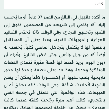
(خاص)
ما أكده دانييل لي، البالغ من العمر 37 عاماً، أو ما يُحسب
إليه، أنه ينتمي إلى شريحة من المصممين تتوق إلى
التميز وتحقيق النجاح، وفي الوقت ذاته تحترم التقاليد
الحرفية والموروثات الفنية. وهذا يعني أن المستقبل
بالنسبة لها لا يكتمل بتجاهل الماضي كلياً. يُحسب له
أيضاً أنه من جيل واقعي جسّ نبض الشارع، وأدرك أن
زبون اليوم يريد قطعاً لها قصة مثيرة تتعدى القصّات
المبتكرة وحدها. وهذا قد يعني قطعة واحدة لها جذور
تاريخية يلعب عليها، أو إكسسواراً لافتاً يمكن أن يفتح
الشهية لأحاديث شائقة، وفي الوقت ذاته يحقق أعلى
المبيعات. هذه الواقعية التي تتمثل في جمعه الفني
بالتجاري، كانت أهم ميزة رجّحت كفته عندما كانت
«بيربري» تبحث عن خليفة لمصممها السابق ريكاردو