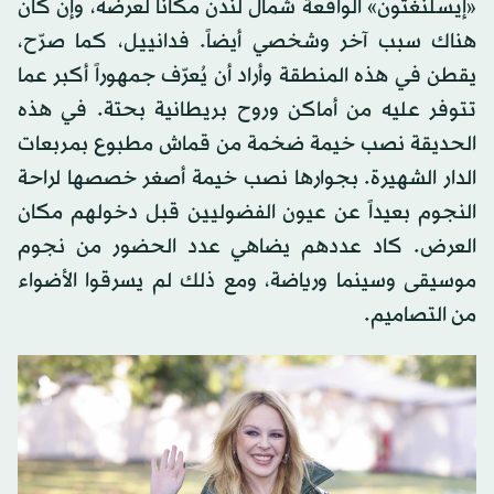
«إيسلنغتون» الواقعة شمال لندن مكاناً لعرضه، وإن كان
هناك سبب آخر وشخصي أيضاً. فدانييل، كما صرّح،
يقطن في هذه المنطقة وأراد أن يُعرّف جمهوراً أكبر عما
تتوفر عليه من أماكن وروح بريطانية بحتة. في هذه
الحديقة نصب خيمة ضخمة من قماش مطبوع بمربعات
الدار الشهيرة. بجوارها نصب خيمة أصغر خصصها لراحة
النجوم بعيداً عن عيون الفضوليين قبل دخولهم مكان
العرض. كاد عددهم يضاهي عدد الحضور من نجوم
موسيقى وسينما ورياضة، ومع ذلك لم يسرقوا الأضواء
من التصاميم.