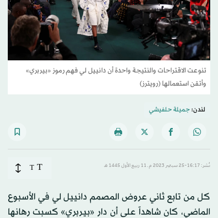
تنوعت الاقتراحات والنتيجة واحدة أن دانييل لي فهم رموز «بيربري»
وأتقن استعمالها (رويترز)
لندن:
جميلة حلفيشي
T
نُشر: 16:17-25 سبتمبر 2023 م ـ 11 ربيع الأول 1445 هـ
T
كل من تابع ثاني عروض المصمم دانييل لي في الأسبوع
الماضي، كان شاهداً على أن دار «بيربري» كسبت رهانها