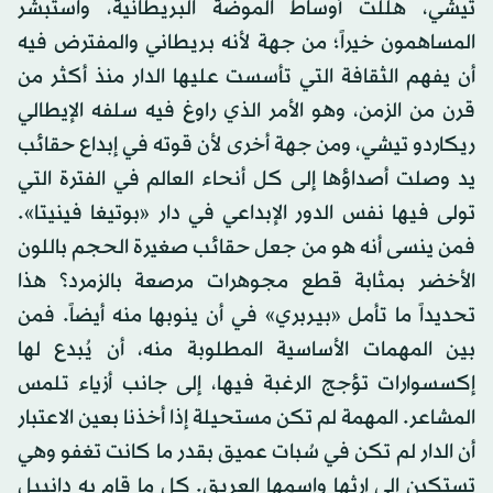
تيشي، هللت أوساط الموضة البريطانية، واستبشر
المساهمون خيراً؛ من جهة لأنه بريطاني والمفترض فيه
أن يفهم الثقافة التي تأسست عليها الدار منذ أكثر من
قرن من الزمن، وهو الأمر الذي راوغ فيه سلفه الإيطالي
ريكاردو تيشي، ومن جهة أخرى لأن قوته في إبداع حقائب
يد وصلت أصداؤها إلى كل أنحاء العالم في الفترة التي
تولى فيها نفس الدور الإبداعي في دار «بوتيغا فينيتا».
فمن ينسى أنه هو من جعل حقائب صغيرة الحجم باللون
الأخضر بمثابة قطع مجوهرات مرصعة بالزمرد؟ هذا
تحديداً ما تأمل «بيربري» في أن ينوبها منه أيضاً. فمن
بين المهمات الأساسية المطلوبة منه، أن يُبدع لها
إكسسوارات تؤجج الرغبة فيها، إلى جانب أزياء تلمس
المشاعر. المهمة لم تكن مستحيلة إذا أخذنا بعين الاعتبار
أن الدار لم تكن في سُبات عميق بقدر ما كانت تغفو وهي
تستكين إلى إرثها واسمها العريق. كل ما قام به دانييل