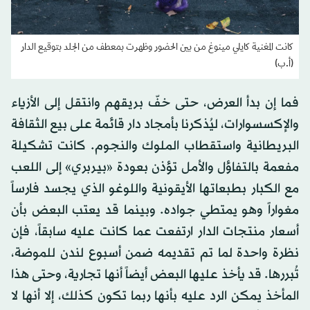
كانت المغنية كايلي مينوغ من بين الحضور وظهرت بمعطف من الجلد بتوقيع الدار
(أ.ب)
فما إن بدأ العرض، حتى خفّ بريقهم وانتقل إلى الأزياء
والإكسسوارات، ليُذكرنا بأمجاد دار قائمة على بيع الثقافة
البريطانية واستقطاب الملوك والنجوم. كانت تشكيلة
مفعمة بالتفاؤل والأمل تؤذن بعودة «بيربري» إلى اللعب
مع الكبار بطبعاتها الأيقونية واللوغو الذي يجسد فارساً
مغواراً وهو يمتطي جواده. وبينما قد يعتب البعض بأن
أسعار منتجات الدار ارتفعت عما كانت عليه سابقاً، فإن
نظرة واحدة لما تم تقديمه ضمن أسبوع لندن للموضة،
تُبررها. قد يأخذ عليها البعض أيضاً أنها تجارية، وحتى هذا
المأخذ يمكن الرد عليه بأنها ربما تكون كذلك، إلا أنها لا