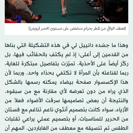
المعطف الواقي من المطر بحزام منخفض على مستوى الخصر (رويترز)
وهذا ما جسّده دانييل لي في هذه التشكيلة التي بناها
من القدمين إلى أعلى؛ إذ لم يكتفِ بالحقائب فيها، بل
ركّز أيضاً على الأحذية. تميّزت بتفاصيل مبتكرة للغاية،
ربما لقناعته بأن المرأة لا تكتفي بحذاء واحد، وربما لأن
هذا الإكسسوار صفحة بيضاء يمكنه رسمها بالشكل
الذي يراه من دون تعرضه لأي مقارنة مع من سبقوه.
والنتيجة أن بعض تصاميمها سرقت الأضواء فعلاً من
الأزياء، سواء كانت بتصميم أنثوي ناعم تناغم مع فستان
من الحرير للمناسبات، أو بتصميم عملي يراعي تقلبات
الطقس تم تنسيقه مع معطف من الغاباردين. المهم أن