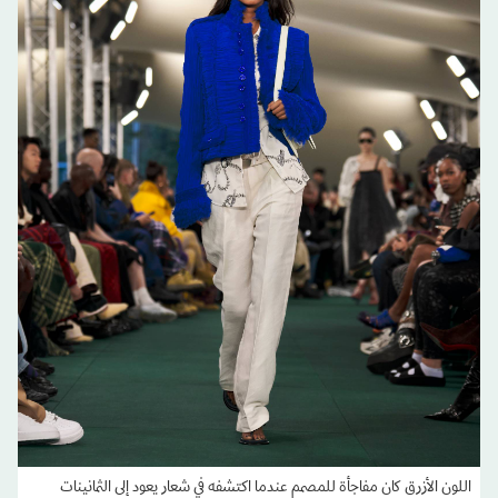
اللون الأزرق كان مفاجأة للمصمم عندما اكتشفه في شعار يعود إلى الثمانينات