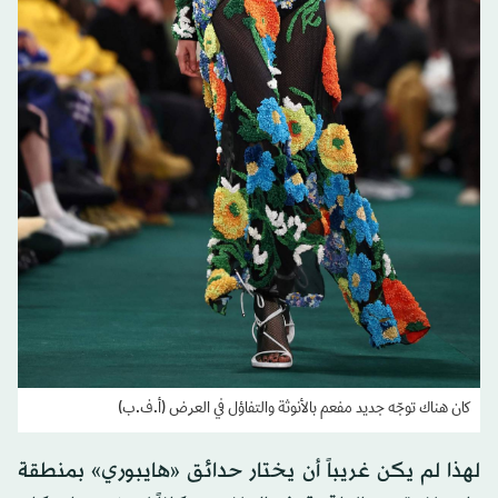
كان هناك توجّه جديد مفعم بالأنوثة والتفاؤل في العرض (أ.ف.ب)
لهذا لم يكن غريباً أن يختار حدائق «هايبوري» بمنطقة