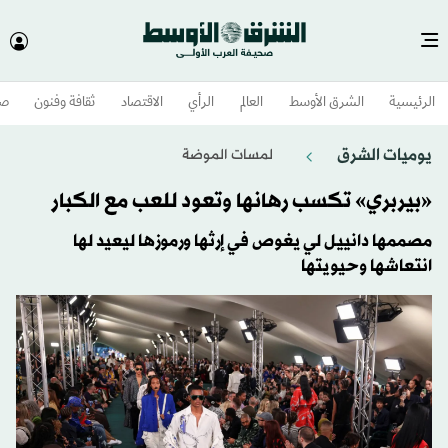
الرئيسية
الشرق الأوسط​
العالم
الرأي
الاقتصاد
ثقافة وفنون
صح
يوميات الشرق
لمسات الموضة
«بيربري» تكسب رهانها وتعود للعب مع الكبار
مصممها دانييل لي يغوص في إرثها ورموزها ليعيد لها
انتعاشها وحيويتها