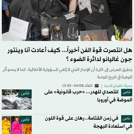
هل انتصرت قوة الفن أخيراً... كيف أعادت آنا وينتور
جون غاليانو لدائرة الضوء ؟
يتطرق المعرض إلى فكرة أن الإنجاز الفني لا يُلغي المسؤولية الأخلاقية، كما لا يمحو أثر
الموهبة في تاريخ الموضة
جميلة حلفيشي (لندن)
الثلاثاء 04/08 - 13:50
للتصدي للهدر... «حرب قانونية» على
خاص
خاص
الموضة في أوروبا
في زمن القتامة.. رهان على قوة اللون
خاص
خاص
في استعادة البهجة