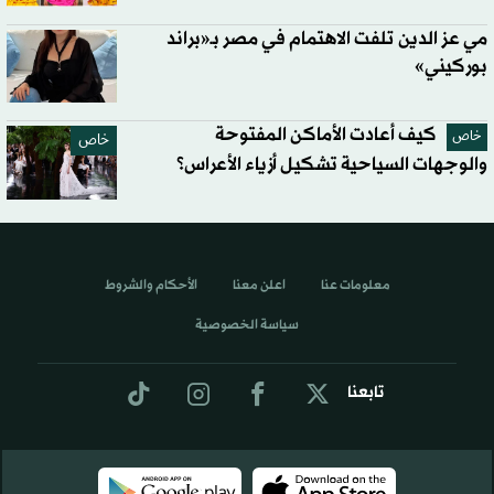
مي عز الدين تلفت الاهتمام في مصر بـ«براند
بوركيني»
كيف أعادت الأماكن المفتوحة
خاص
خاص
والوجهات السياحية تشكيل أزياء الأعراس؟
معلومات عنا
اعلن معنا
الأحكام والشروط
سياسة الخصوصية
تابعنا