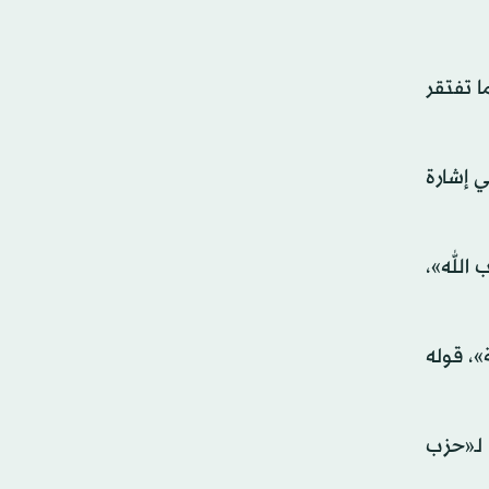
ا تفتقر
ي إشارة
 الله»،
»، قوله
 لـ«حزب