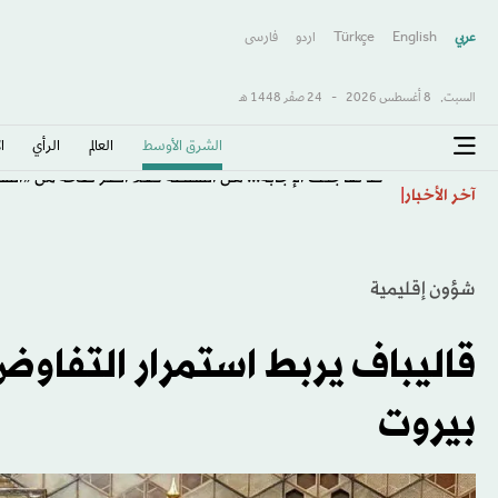
عربي
English
Türkçe
اردو
فارسى
السبت,
8 أغسطس 2026
-
24 صفَر 1448 هـ
الشرق الأوسط​
العالم
الرأي
ا
قد تفاجئك الإجابة... هل السلطة فعلاً أكثر صحة من «ال
آخر الأخبار
شؤون إقليمية
قاليباف يربط استمرار التفاوض
بيروت