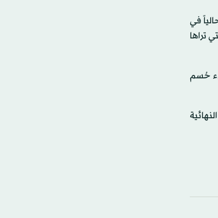
لياً في
ي تراها
ء حُسم
لنهائية