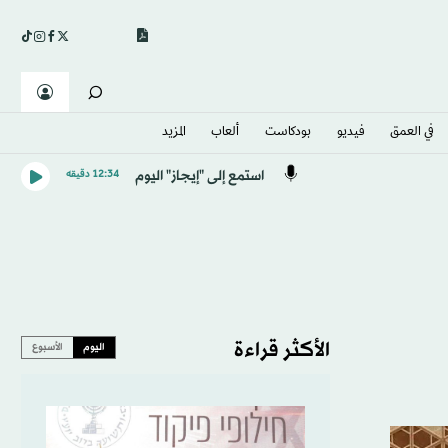
في العمق
فيديو
بودكاست
ألعاب
المزيد
استمع إلى "إيجاز" اليوم
12:34 دقيقه
الأكثر قراءة
اليوم
الأسبوع