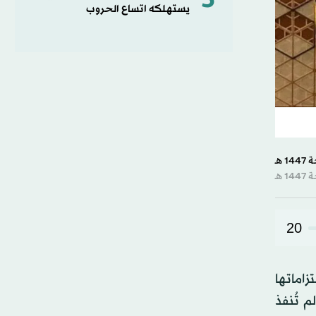
5
يستهلكه اتساع الحروب
20
زاماتها
م تُنفذ