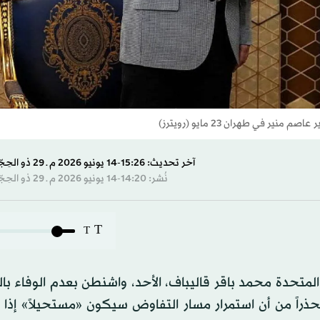
 في طهران 23 مايو (رويترز)
آخر تحديث: 15:26-14 يونيو 2026 م ـ 29 ذو الحِجّة 1447 هـ
نُشر: 14:20-14 يونيو 2026 م ـ 29 ذو الحِجّة 1447 هـ
T
T
 المتحدة محمد باقر قاليباف، الأحد، واشنطن بعدم الوفاء بالت
حذراً من أن استمرار مسار التفاوض سيكون «مستحيلاً» إذا ل