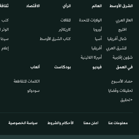
الشرق الأوسط​
العالم
الرأي
الاقتصاد
ثقافة
العالم العربي
الولايات المتحدة
المقالات
كتب
الخليج
أوروبا
كاريكاتير
الوتر 
شمال أفريقيا
آسيا
كتاب الشرق الأوسط
سينما
المشرق العربي
أفريقيا
إعلام
شؤون إقليمية
أميركا اللاتينية
في العمق
فيديو
بودكاست
ألعاب
حصاد الأسبوع
الكلمات المتقاطعة
تحقيقات وقضايا
سودوكو
+تحقيق
معلومات عنا
اعلن معنا
الأحكام والشروط
سياسة الخصوصية