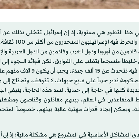
ي هذا التطور هي معنوية، إذ إن إسرائيل تتخلى بذلك عن 
«جيش الشعب»، الذي تأسس على قاعدة إسرائيلية مطلقة وا
ادمين من أوروبا ودول الغرب وقادمين من الدول العربية والإ
اً منسجماً يتغلب على الفوارق. لكن فوائد اللجوء إلى ال
أكبر بكثير. فالجيش يعاني نقصاً شديداً، الأرقام المتواضعة فيه تتحدث عن 15 
لحكومة تدير حرباً على سبع جبهات، لا تتوقف، وتحتاج إلى 
نة وبؤرة استيطان جديدة كلها في حاجة إلى حماية. لسد هذه الحاجة، ينبغي 
 المتقاعدين في العالم، بينهم مقاتلون وقناصون ومشغلو 
ة. ويمكن إيجاد قدرات مهنية عالية بينهم، خصوصاً المنحد
إحدى المشاكل الأساسية في المشروع هي مشكلة مالية؛ إذ إن 