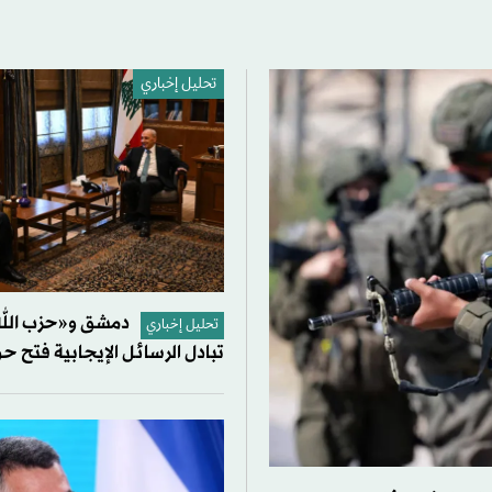
تحليل إخباري
دمشق و«حزب الله»
تحليل إخباري
تبادل الرسائل الإيجابية فتح حو