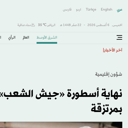
عربي
English
Türkçe
اردو
فارسى
الخميس,
6 أغسطس 2026
-
22 صفَر 1448 هـ
الرياض
℃
35
سماء صافية
الشرق الأوسط​
العالم
الرأي
ا
عشرات القتلى والجرحى في قصف على مأرب وحضرموت
آخر الأخبار
شؤون إقليمية
نهاية أسطورة «جيش الشعب»..
بمرتزقة