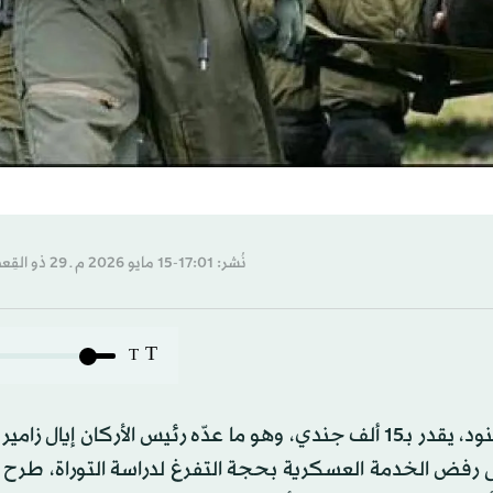
نُشر: 17:01-15 مايو 2026 م ـ 29 ذو القِعدة 1447 هـ
T
T
في وقت يعاني فيه الجيش الإسرائيلي نقصاً شديداً في الجنود، يقدر بـ15 ألف جندي، وهو ما عدّه رئيس الأركان إ
على رفض الخدمة العسكرية بحجة التفرغ لدراسة التوراة، طر