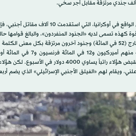
ومع أن معوز يطرح الفكرة مبادرةً شخصية، يستلهمها من الواقع في أوكرانيا، التي استقدمت 0
المائة). وهم منحدرون من جنسيات عدة، 30 في المائة منهم أميركيون و12 في
والباقون من إسبانيا، وإيطاليا، وألمانيا، وكندا وبريطانيا. ويقبض هؤلاء راتباً يساوي 4000 دولار في 
ي، ويقام لهم «الفيلق الأجنبي الإسرائيلي» الذي يضم أربعة