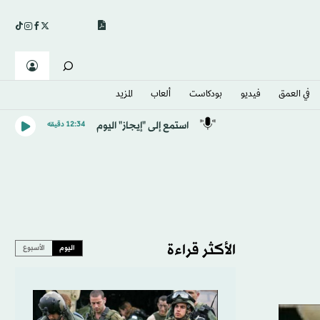
في العمق
فيديو
بودكاست
ألعاب
المزيد
استمع إلى "إيجاز" اليوم
12:34 دقيقه
الأكثر قراءة
اليوم
الأسبوع