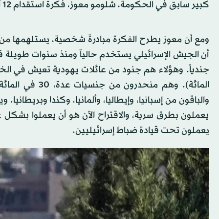
كبير سابق في الحكومة، شلومو معوز، فكرة استقدام 12 ألف جندي مرتزقة مقابل أجر سخي.
يعملون بطرق سرية، والاقتراح الآن هو أن يعملوا بشكل علن
يعملون تحت قيادة ضباط إسرائيليين.