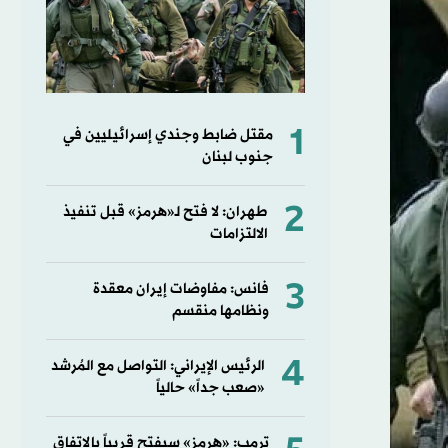
1
مقتل ضابط وجندي إسرائيليين في
جنوب لبنان
2
طهران: لا فتح لـ«هرمز» قبل تنفيذ
الالتزامات
3
فانس: مفاوضات إيران معقدة
ونظامها منقسم
4
الرئيس الإيراني: التواصل مع المُرشد
«صعب جداً» حالياً
ترمب: «هرمز» سيفتح قريباً بالاتفاق