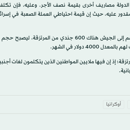
 الشهر. وسيكلف الدولة مصاريف أخرى بقيمة نصف الأجر. وعليه، فإن ت
 مليار دولار. وهذا مبلغ مقدور عليه، حيث إن قيمة احتياطي العملة الصعبة في إسر
ويشير إلى النموذج الأوكراني فيقول إنه في كل شهر ينضم إلى الجيش هناك 600 جندي من المرتزق
رتزقة؛ إذ إن فيها ملايين المواطنين الذين يتكلمون لغات أجنب
انية.
أوكرانيا