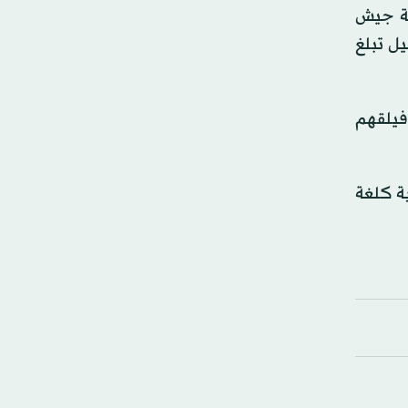
كلفة جيش
ائيل تبلغ
ة، ليصبح حجم فيلقهم
ية كلغة