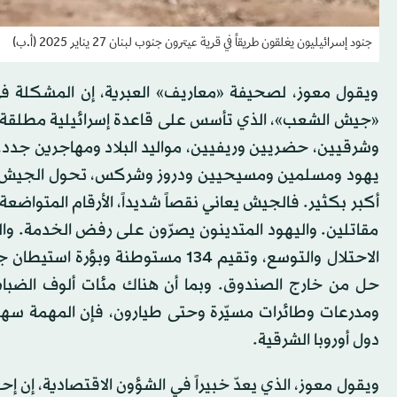
جنود إسرائيليون يغلقون طريقاً في قرية عيترون جنوب لبنان 27 يناير 2025 (أ.ب)
ويقول معوز، لصحيفة «معاريف» العبرية، إن المشكلة ف
وشرقيين، حضريين وريفيين، مواليد البلاد ومهاجرين جدد، ق
يهود ومسلمين ومسيحيين ودروز وشركس، تحول الجيش خليط
مقاتلين. واليهود المتدينون يصرّون على رفض الخدمة. وا
الاحتلال والتوسع، وتقيم 134 مستوط
حل من خارج الصندوق. وبما أن هناك مئات ألوف الضباط
ومدرعات وطائرات مسيّرة وحتى طيارون، فإن المهمة سهل
دول أوروبا الشرقية.
ويقول معوز، الذي يعدّ خبيراً في الشؤون الاقتصادية، إن 