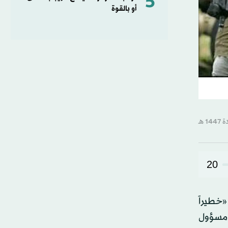
5
أو بالقوة
20
يال زامير «خطيراً
ح مسؤول