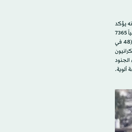
1 آلاف مقاتل أجنبي، فإنه يؤكد
أن الجيش الإسرائيلي يستخدم حالياً ومنذ سنوات طويلة قوة كهذه تسمى لديه «الجنود المنفردون»، والبالغ قوامها حالياً 7365
جندياً. وهؤلاء هم جنود من عائلات يهودية تعيش في الخارج (52 في المائة) وجنود آخرون مرتزقة بكل معنى الكلمة (48 في
 المائة فرنسيون و7 في المائة أوكرانيون
الأسبوع. لكن هؤلاء الجنود
 ألوية.