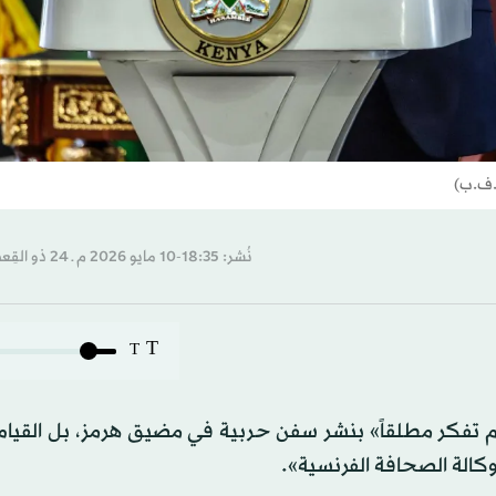
.ف.ب)
نُشر: 18:35-10 مايو 2026 م ـ 24 ذو القِعدة 1447 هـ
T
T
«لم تفكر مطلقاً» بنشر سفن حربية في مضيق هرمز، بل القيا
وكالة الصحافة الفرنسية».