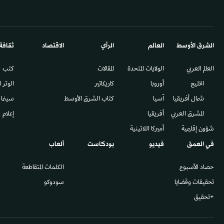
الشرق الأوسط​
العالم
الرأي
الاقتصاد
ثقافة
العالم العربي
الولايات المتحدة
المقالات
كتب
الخليج
أوروبا
كاريكاتير
الوتر 
شمال أفريقيا
آسيا
كتاب الشرق الأوسط
سينما
المشرق العربي
أفريقيا
إعلام
شؤون إقليمية
أميركا اللاتينية
في العمق
فيديو
بودكاست
ألعاب
حصاد الأسبوع
الكلمات المتقاطعة
تحقيقات وقضايا
سودوكو
+تحقيق