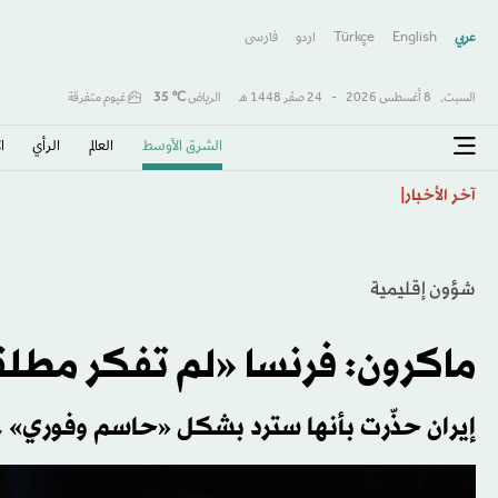
عربي
English
Türkçe
اردو
فارسى
السبت,
8 أغسطس 2026
-
24 صفَر 1448 هـ
الرياض
℃
35
غيوم متفرقة
الشرق الأوسط​
العالم
الرأي
ا
كولومبيا تتحول لليمين وتنصّب حليف ترمب «دي لا إسبرييا
آخر الأخبار
شؤون إقليمية
ماكرون: فرنسا «لم تفكر مطلق
إيران حذّرت بأنها سترد بشكل «حاسم وفوري» 