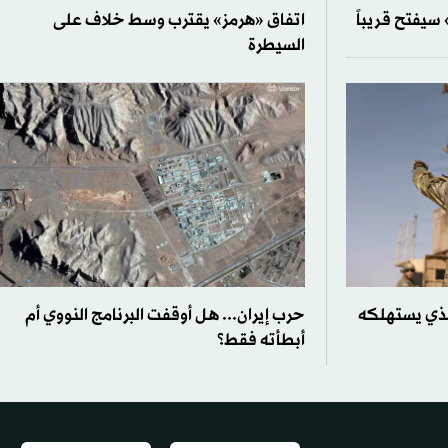
سيفتح قريباً
اتفاق «هرمز» يقترب وسط خلاف على
السيطرة
الذي يستهلكه
حرب إيران... هل أوقفت البرنامج النووي أم
أبطأته فقط؟