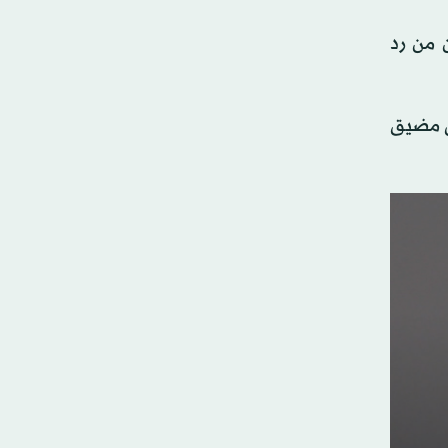
 من رد
لى مضيق