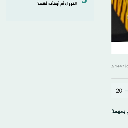
5
النووي أم أبطأته فقط؟
20
م بمهمة