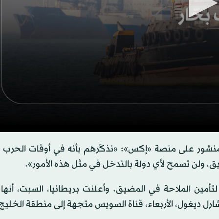
s
 منشور على منصة «إكس»: «نذكّرهم بأنه في أوقات الحرب و
ضيق، ولن تسمح لأي دولة بالتدخل في مثل هذه الأمور».
s
Volume
أمين الملاحة في المضيق. وأعلنت بريطانيا، السبت، أنها
شارل ديغول، الأربعاء، قناة السويس متجهة إلى منطقة الخليج