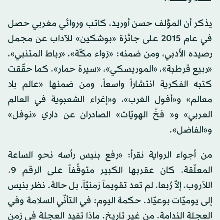
يذكر أن المؤلف حسن أوريد، كاتب وروائي مغربي حصل
في عام 2015 على جائزة «بوشكين» للآداب عن مجمل
رصيده الأدبي، ومن ضمنه: «رَواء مكّة»، «رباط المتنبي»،
«ربيع قرطبة»، «الموريسكي»، «سيرة حمار». كما حقّقت
كتبه الفكرية انتشاراً واسعاً، ومن ضمنها «عالم بلا
معالم» و«أفول الغرب»، و«إغراء الشعبوية في العالم
العربي» و« فخّ الهويّات» الصادران عن داري «نوفل»
و«الفاضل».
من أجواء الرواية نقرأ: «رفع بنيس رأسه نحو الساعة
المعلّقة. كان عقربها الكبير متوقّفاً على الرقم 9.
اللاّروب. إلاّ رُبعا. لم تعد تقويماً زمنيّاً، بل حالة. نظر بنيس
إلى يوميّات بوعيّاد. حكمة اليوم: في التأنّي السلامة وفي
العجلة الندامة. من غير تاريخ. ماذا تفيد العجلة في زمنٍ