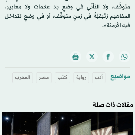
متوقّف، ولا التأنّي في وضعٍ بلا علامات ولا معايير.
المفاهيم زئبقيّةٌ في زمنٍ متوقّف، أو في وضعٍ تتداخل
فيه الأزمنة».
مواضيع
أدب
رواية
كتب
مصر
المغرب
مقالات ذات صلة