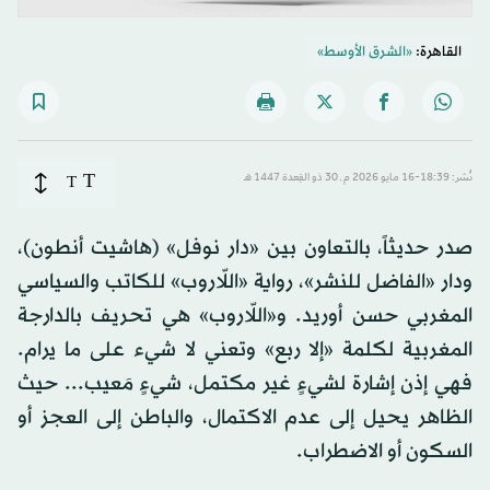
القاهرة:
«الشرق الأوسط»
T
نُشر: 18:39-16 مايو 2026 م ـ 30 ذو القِعدة 1447 هـ
T
صدر حديثاً، بالتعاون بين «دار نوفل» (هاشيت أنطون)،
ودار «الفاضل للنشر»، رواية «اللّاروب» للكاتب والسياسي
المغربي حسن أوريد. و«اللّاروب» هي تحريف بالدارجة
المغربية لكلمة «إلا ربع» وتعني لا شيء على ما يرام.
فهي إذن إشارة لشيءٍ غير مكتمل، شيءٍ مَعيب... حيث
الظاهر يحيل إلى عدم الاكتمال، والباطن إلى العجز أو
السكون أو الاضطراب.