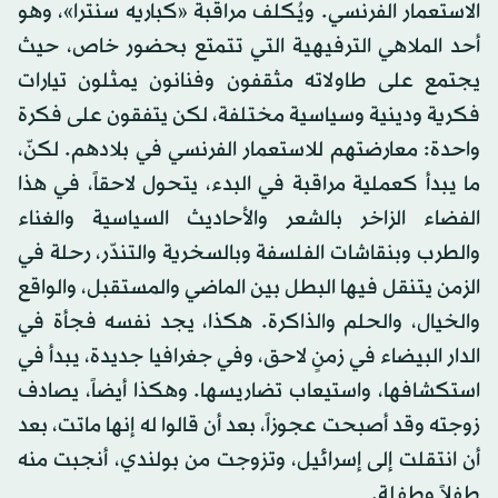
الاستعمار الفرنسي. ويُكلف مراقبة «كباريه سنترا»، وهو
أحد الملاهي الترفيهية التي تتمتع بحضور خاص، حيث
يجتمع على طاولاته مثقفون وفنانون يمثلون تيارات
فكرية ودينية وسياسية مختلفة، لكن يتفقون على فكرة
واحدة: معارضتهم للاستعمار الفرنسي في بلادهم. لكنّ،
ما يبدأ كعملية مراقبة في البدء، يتحول لاحقاً، في هذا
الفضاء الزاخر بالشعر والأحاديث السياسية والغناء
والطرب وبنقاشات الفلسفة وبالسخرية والتندّر، رحلة في
الزمن يتنقل فيها البطل بين الماضي والمستقبل، والواقع
والخيال، والحلم والذاكرة. هكذا، يجد نفسه فجأة في
الدار البيضاء في زمنٍ لاحق، وفي جغرافيا جديدة، يبدأ في
استكشافها، واستيعاب تضاريسها. وهكذا أيضاً، يصادف
زوجته وقد أصبحت عجوزاً، بعد أن قالوا له إنها ماتت، بعد
أن انتقلت إلى إسرائيل، وتزوجت من بولندي، أنجبت منه
طفلاً وطفلة.