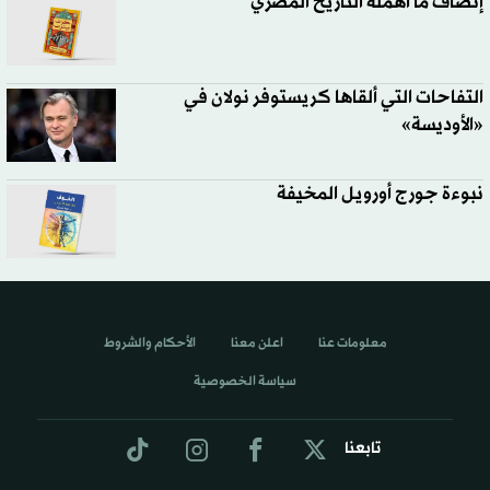
إنصاف ما أهمله التاريخ المصري
التفاحات التي ألقاها كريستوفر نولان في
«الأوديسة»
نبوءة جورج أورويل المخيفة
معلومات عنا
اعلن معنا
الأحكام والشروط
سياسة الخصوصية
تابعنا