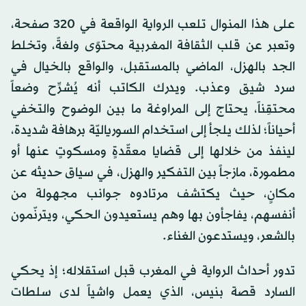
على هذا المنوال تلعب الرواية الواقعة في 320 صفحة،
وتعبر عن قلب الثقافة المغربية محتوًى ولغةً، وتخلط
الجد بالهزل، الماضي بالمستقبل، والواقع بالخيال في
سرد شيق وعذب. ويدرك الكاتب أنه يُشرِّح وضعاً
محتقِناً، يحتاج إلى المراوغة ما بين الوضوح والتخفي
أحياناً؛ لذلك يلجأ إلى استخدام السورياليّة برهافة شديدة،
لينفذ من خلالها إلى قضايا معقّدةٍ ومسكوتٍ عنها أو
مطمورة، مازجاً بين التفكير والهزل، في سياق حديثه عن
مكانٍ، حيث يكتشف مرتادوه جوانب مجهولة من
أنفسهم، يفاجأون بها وهم يستعيدون الحكي، ويترنّمون
بالشعر، ويستدعون الغناء.
تدور أحداث الرواية في المغرب قبل استقلاله؛ إذ يحكي
السارد قصة بنيس، الذي يعمل واشياً لدى سلطات