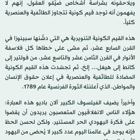
ويلاحقونه بشراسة أشخاص ضيّقو العقول، إنهم لا
يفهمون أنه توجد قيم كونية تتجاوز الطائفية والعنصرية
كلياً.
هذه القيم الكونية التنويرية هي التي دشّنها سبينوزا في
القرن السابع عشر، ثم مشى على خطاها كل فلاسفة
الأنوار في القرن الثامن عشر والتاسع عشر، من فولتير إلى
كانط إلى هيغل... إلخ، ثم تجسّدت هذه القيم الكونية
المضادة للطائفية والعنصرية في إعلان حقوق الإنسان
والمواطن، الذي أعلنته الثورة الفرنسية عام 1789.
وأخيراً يضيف الفيلسوف الكبير آلان باديو هذه العبارة:
هؤلاء الناس الانغلاقيون المتعصبون يريدون أن يقضوا
على فكرة اليهودي الحر المستنير، ولكن لحسن الحظ
فإنه يوجد في عالمنا اليوم عدد كبير لا يُحصَى من اليهود