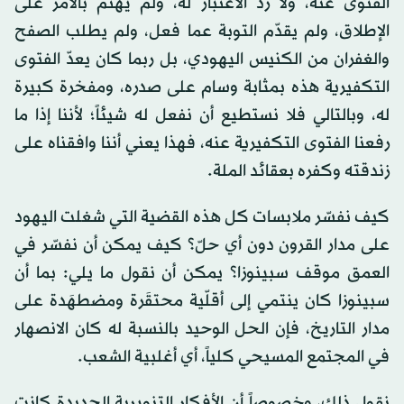
الفتوى عنه، ولا ردّ الاعتبار له، ولم يهتم بالأمر على
الإطلاق، ولم يقدّم التوبة عما فعل، ولم يطلب الصفح
والغفران من الكنيس اليهودي، بل ربما كان يعدّ الفتوى
التكفيرية هذه بمثابة وسام على صدره، ومفخرة كبيرة
له، وبالتالي فلا نستطيع أن نفعل له شيئاً؛ لأننا إذا ما
رفعنا الفتوى التكفيرية عنه، فهذا يعني أننا وافقناه على
زندقته وكفره بعقائد الملة.
كيف نفسّر ملابسات كل هذه القضية التي شغلت اليهود
على مدار القرون دون أي حلّ؟ كيف يمكن أن نفسّر في
العمق موقف سبينوزا؟ يمكن أن نقول ما يلي: بما أن
سبينوزا كان ينتمي إلى أقلّية محتقَرة ومضطهَدة على
مدار التاريخ، فإن الحل الوحيد بالنسبة له كان الانصهار
في المجتمع المسيحي كلياً، أي أغلبية الشعب.
نقول ذلك، وخصوصاً أن الأفكار التنويرية الجديدة كانت