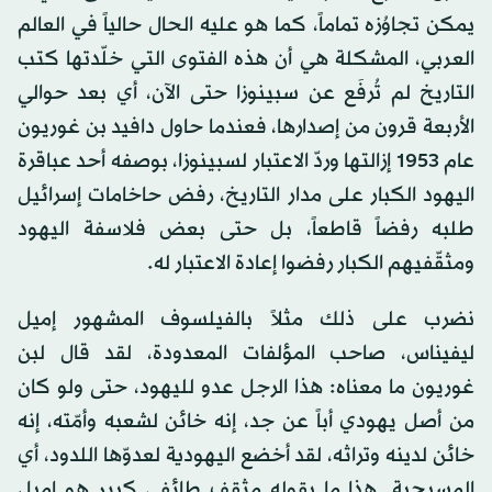
يمكن تجاوُزه تماماً، كما هو عليه الحال حالياً في العالم
العربي، المشكلة هي أن هذه الفتوى التي خلّدتها كتب
التاريخ لم تُرفَع عن سبينوزا حتى الآن، أي بعد حوالي
الأربعة قرون من إصدارها، فعندما حاول دافيد بن غوريون
عام 1953 إزالتها وردّ الاعتبار لسبينوزا، بوصفه أحد عباقرة
اليهود الكبار على مدار التاريخ، رفض حاخامات إسرائيل
طلبه رفضاً قاطعاً، بل حتى بعض فلاسفة اليهود
ومثقّفيهم الكبار رفضوا إعادة الاعتبار له.
نضرب على ذلك مثلاً بالفيلسوف المشهور إميل
ليفيناس، صاحب المؤلفات المعدودة، لقد قال لبن
غوريون ما معناه: هذا الرجل عدو لليهود، حتى ولو كان
من أصل يهودي أباً عن جد، إنه خائن لشعبه وأمّته، إنه
خائن لدينه وتراثه، لقد أخضع اليهودية لعدوّها اللدود، أي
المسيحية. هذا ما يقوله مثقف طائفي كبير هو إميل