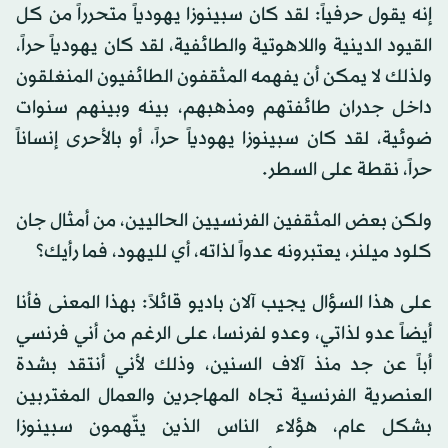
إنه يقول حرفياً: لقد كان سبينوزا يهودياً متحرراً من كل
القيود الدينية واللاهوتية والطائفية، لقد كان يهودياً حراً،
ولذلك لا يمكن أن يفهمه المثقفون الطائفيون المنغلقون
داخل جدران طائفتهم ومذهبهم، بينه وبينهم سنوات
ضوئية، لقد كان سبينوزا يهودياً حراً، أو بالأحرى إنساناً
حراً، نقطة على السطر.
ولكن بعض المثقفين الفرنسيين الحاليين، من أمثال جان
كلود ميلنر، يعتبرونه عدواً لذاته، أي لليهود، فما رأيك؟
على هذا السؤال يجيب آلان باديو قائلاً: بهذا المعنى فأنا
أيضاً عدو لذاتي، وعدو لفرنسا، على الرغم من أني فرنسي
أباً عن جد منذ آلاف السنين، وذلك لأني أنتقد بشدة
العنصرية الفرنسية تجاه المهاجرين والعمال المغتربين
بشكل عام، هؤلاء الناس الذين يتّهمون سبينوزا