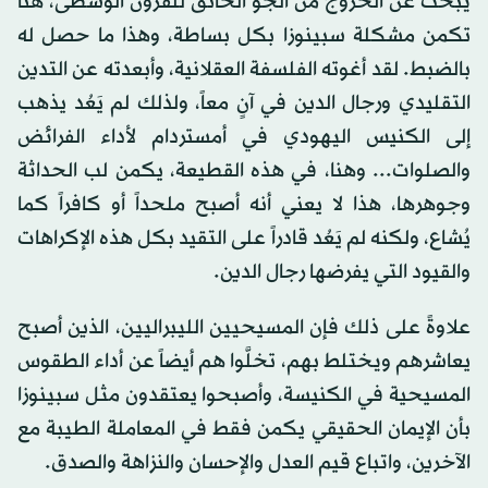
يبحث عن الخروج من الجو الخانق للقرون الوسطى، هنا
تكمن مشكلة سبينوزا بكل بساطة، وهذا ما حصل له
بالضبط. لقد أغوته الفلسفة العقلانية، وأبعدته عن التدين
التقليدي ورجال الدين في آنٍ معاً، ولذلك لم يَعُد يذهب
إلى الكنيس اليهودي في أمستردام لأداء الفرائض
والصلوات... وهنا، في هذه القطيعة، يكمن لب الحداثة
وجوهرها، هذا لا يعني أنه أصبح ملحداً أو كافراً كما
يُشاع، ولكنه لم يَعُد قادراً على التقيد بكل هذه الإكراهات
والقيود التي يفرضها رجال الدين.
علاوةً على ذلك فإن المسيحيين الليبراليين، الذين أصبح
يعاشرهم ويختلط بهم، تخلَّوا هم أيضاً عن أداء الطقوس
المسيحية في الكنيسة، وأصبحوا يعتقدون مثل سبينوزا
بأن الإيمان الحقيقي يكمن فقط في المعاملة الطيبة مع
الآخرين، واتباع قيم العدل والإحسان والنزاهة والصدق.