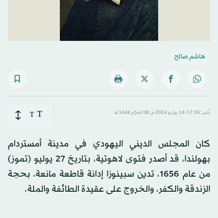
هاشم صالح
T
نُشر: 17:05-14 يوليو 2024 م ـ 08 مُحرَّم 1446 هـ
T
كان المجلس الديني اليهودي في مدينة أمستردام
بهولندا، قد أصدر فتوى لاهوتية، بتاريخ 27 يوليو (تموز)
من عام 1656، تدين سبينوزا إدانة قاطعة مانعة، بحجة
الزندقة والكفر، والخروج على عقيدة الطائفة والملة.