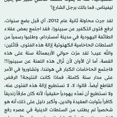
ليفيناس، فما بالك برجل الشارع؟
لقد جرت محاولة ثانية عام 2012، أي قبل بضع سنوات،
لرفع فتوى التكفير عن سبينوزا، فقد اجتمع بعض عقلاء
الطائفة اليهودية في مدينة أمستردام، وطلبوا رسمياً من
السلطات الحاخامية الكهنوتية إزالة هذه الفتوى، قائلين:
والله عيب! لقد مرّت حوالي الأربعمائة سنة على هذه
القصة، أما آنَ الأوان لأن تُزال هذه اللعنة عن سبينوزا؟!
فاجتمع الحاخامات الكبار في هولندا، وتشاوروا في الأمر
على مدار سنة كاملة، فماذا كانت النتيجة؟ الرفض
القاطع أيضاً. قالوا: لا، لا نستطيع إزالة هذه الفتوى عنه،
ولا نستطيع أن نَعدّه يهودياً حقيقياً؛ لأنه كان مارقاً زنديقاً
كافراً بثوابت العقيدة والدين، وأكبر دليل على ذلك أنه هو
شخصياً لم يطلب من السلطات الدينية في عصره رفع