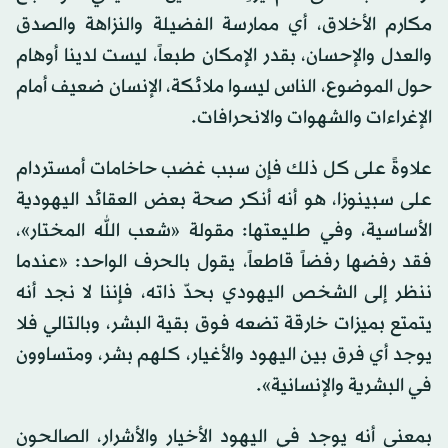
مكارم الأخلاق، أي ممارسة الفضيلة والنزاهة والصدق
والعدل والإحسان، بقدر الإمكان طبعاً، ليست لدينا أوهام
حول الموضوع، الناس ليسوا ملائكة، الإنسان ضعيف أمام
الإغراءات والشهوات والانحرافات.
علاوةً على كل ذلك فإن سبب غضب حاخامات أمستردام
على سبينوزا، هو أنه أنكر صحة بعض العقائد اليهودية
الأساسية، وفي طليعتها: مقولة «شعب الله المختار»،
فقد رفضها رفضاً قاطعاً، يقول بالحرف الواحد: «عندما
ننظر إلى الشخص اليهودي بحدّ ذاته، فإننا لا نجد أنه
يتمتع بميزات خارقة تضعه فوق بقية البشر، وبالتالي فلا
يوجد أي فرق بين اليهود والأغيار، كلهم بشر، ومتساوون
في البشرية والإنسانية».
بمعنى أنه يوجد في اليهود الأخيار والأشرار، الصالحون