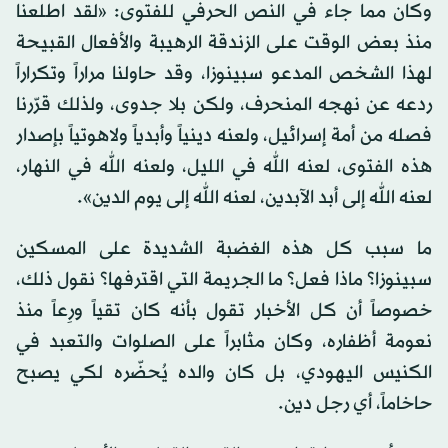
وكان مما جاء في النص الحرفي للفتوى: «لقد اطلعنا
منذ بعض الوقت على الزندقة الرهيبة والأفعال القبيحة
لهذا الشخص المدعو سبينوزا، وقد حاولنا مراراً وتكراراً
ردعه عن نهجه المنحرف، ولكن بلا جدوى، ولذلك قرّرنا
فصله من أمة إسرائيل، ولعنه دينياً وأبدياً ولاهوتياً بإصدار
هذه الفتوى، لعنه الله في الليل، ولعنه الله في النهار،
لعنه الله إلى أبد الآبدين، لعنه الله إلى يوم الدين».
ما سبب كل هذه الغضبة الشديدة على المسكين
سبينوزا؟ ماذا فعل؟ ما الجريمة التي اقترفها؟ نقول ذلك،
خصوصاً أن كل الأخبار تقول بأنه كان تقياً ورِعاً منذ
نعومة أظفاره، وكان مثابراً على الصلوات والتعبد في
الكنيس اليهودي، بل كان والده يُحضّره لكي يصبح
حاخاماً، أي رجل دين.