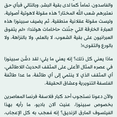
والفاسدون، تماماً كما لدى بقية البشر، وبالتالي فبأي حق
نعتبرهم شعب الله المختار؟ هذه مقولة لاهوتية أصولية،
وليست مقولة عقلانية منطقية. ثم يضيف سبينوزا هذه
العبارة الخارقة التي جنّنت حاخامات هولندا: «لم يتفوق
العبرانيون على بقية الشعوب، لا بالعلم، ولا بالنزاهة، ولا
بالورع والتقوى»!
ماذا يعني كل ذلك؟ إنه يعني ما يلي: لقد دشّن سبينوزا
في عصره المثال الأعلى على المثقف الحديث اللاطائفي،
أي المثقف الذي لا ينتمي إلى أي طائفة، ما عدا طائفة
الفلسفة التنويرية وعشاق الحقيقة.
والآن دعونا نستجوب أحد كبار فلاسفة فرنسا المعاصرين
بخصوص سبينوزا، عنيت آلان باديو، ما رأيه بهذا
الفيلسوف المارق الزنديق؟ إنه مُعجَب به كل الإعجاب،