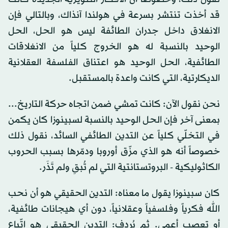
قد أخذت تنتشر بسرعة في هولندا آنذاك، وبالتالي فإن
الانغلاق داخل جدران الطائفة ليس هو الحل، الحل
الوحيد بالنسبة له هو الخروج كلياً من الانغلاقات
الطائفية، الحل الوحيد هو اعتناق الفلسفة العقلانية
الديكارتية، التي كانت واعدة بالمستقبل.
نحن نقول الآن: كانت تمشي ضمن اتجاه حركة التاريخ...
بمعنى آخر فإن الحل الوحيد بالنسبة لسبينوزا كان يكمن
في التخلّي كلياً عن التدين الطائفي السائد، نقول ذلك
خصوصاً أنه هو الذي مزّق أوروبا ودمّرها بسبب الحروب
الكاثوليكية - البروتستانتية التي لم تُبقِ ولم تَذَر.
كان سبينوزا يقول ما معناه: التدين الحقيقي هو أن نحب
الله فكرياً وفلسفياً وعقلانياً، دون أي هيجانات طائفية،
أو تعصب أعمى. ثم يُردِف: التدين الحقيقي هو اتّباع