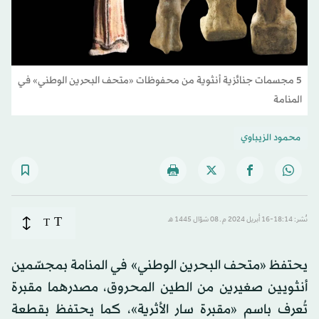
5 مجسمات جنائزية أنثوية من محفوظات «متحف البحرين الوطني» في
المنامة
محمود الزيباوي
T
نُشر: 18:14-16 أبريل 2024 م ـ 08 شوّال 1445 هـ
T
يحتفظ «متحف البحرين الوطني» في المنامة بمجسّمين
أنثويين صغيرين من الطين المحروق، مصدرهما مقبرة
تُعرف باسم «مقبرة سار الأثرية»، كما يحتفظ بقطعة