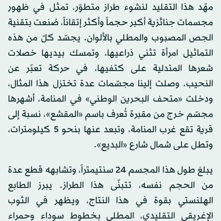
مهّد هذا التقليد لنشوء طراز متطوّر، تمثل في ظهور
مجسمات جنائزية أكبر حجماً وأكثر إتقاناً، صُنعت بتقنية
الجص المصبوب والمطلي بالألوان. يجسّد كلّ من هذه
التماثيل امرأة تثني ذراعيها، وتمسك بيديها خصلات
شعرها المتدلية على كتفيها، في حركة تعبّر عن
النحيب. وصلت إلينا مجسّمات عدة تختزل هذا المثال،
ودخلت «متحف البحرين الوطني» في المنامة، أشهرها
مجسّم خرج من مقبرة تُعرف باسم «المقشع»، نسبة إلى
قرية تقع غرب المنامة، وتبعد عنها بنحو 5 كيلومترات،
وتطل على شمال شارع «البديع».
يبلغ طول هذا المجسم 24 سنتيمتراً، وتشابهه قطع عدة
من الحجم نفسه، تتبنّى هذا الطراز. يبرز الطابع
الهلنستي بقوة في هذا النتاج، ويظهر في الثوب
الإغريقي التقليدي، المطلي بخطوط سوداء وحمراء