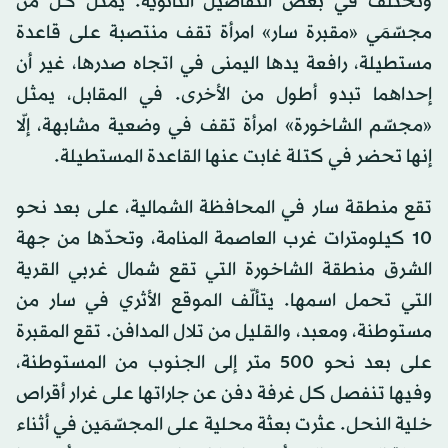
وتختلف في بعض التفاصيل الثانوية. يمثّل كل من
مجسّمَي «مقبرة سار» امرأة تقف منتصبة على قاعدة
مستطيلة، رافعة يدها اليمنى في اتجاه صدرها، غير أن
إحداهما تبدو أطول من الأخرى. في المقابل، يمثل
«مجسّم الشاخورة» امرأة تقف في وضعية مشابهة، إلّا
إنها تحضر في كتلة غابت عنها القاعدة المستطيلة.
تقع منطقة سار في المحافظة الشمالية، على بعد نحو
10 كيلومترات غرب العاصمة المنامة، وتحدّها من جهة
الشرق منطقة الشاخورة التي تقع شمال غربي القرية
التي تحمل اسمها. يتألّف الموقع الأثري في سار من
مستوطنة، ومعبد، والقليل من تلال المدافن. تقع المقبرة
على بعد نحو 500 متر إلى الجنوب من المستوطنة،
وفيها تنفصل كل غرفة دفن عن جاراتها على غرار أقراص
خلية النحل. عثرت بعثة محلية على المجسّمَين في أثناء