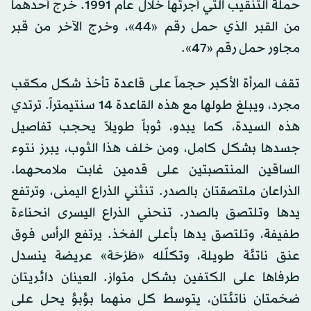
حملة التنقيب التي أجرتها خلال عام 1991. خرج أحدهما
من القبر الذي حمل رقم «44»، وخرج الآخر من قبر
مجاور حمل رقم «47».
تقف المرأة الأكبر حجماً على قاعدة تأخذ شكل مكعّب
مجرد، ويبلغ طولها مع هذه القاعدة 14 سنتيمتراً. ترتدي
هذه السيدة، كما يبدو، ثوباً طويلاً يحجب تفاصيل
جسدها بشكل كامل، ومن خلف هذا الثوب، يبرز نتوء
الساقين المنتصبتين على قدمين غابت ملامحهما.
الذراعان ملتصقتان بالصدر. تنثني الذراع اليمنى، وترتفع
يدها وتلتصق بالصدر. تنحني الذراع اليسرى انحناءة
طفيفة، وتلتصق يدها بأعلى الفخذ. يرتفع الرأس فوق
عنق ناتئة طويلة، وتكلّله «طَرْحَة» عريضة ينسدل
طرفاها على الكتفين بشكل متواز. العينان دائريتان
ضخمتان ناتئتان، يتوسط كل منهما بؤبؤ يحل على