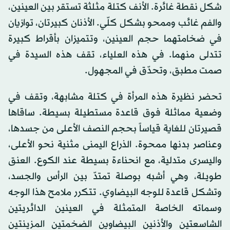
شكل نقطة غائرة. الأنف كتلة مثلثة تستقر بين العينين،
والفم غائب وممحو بشكل كلّي. الأذنان كبيرتان، توازيان
في ضخامتهما حجم العينين، وتتميزان بأقراط كبيرة
تتدلى منهما. في هذه العلياء، تقف هذه السيدة في
صمت مطبق، وتحدّق في المجهول.
تحضر نظيرة هذه المرأة في كتلة مشابهة، وتقف في
وضعية مماثلة فوق قاعدة مستطيلة بسيطة. ساقاها
قصيرتان للغاية قياساً بحجم النصف الأعلى من جسدها،
وعناصر بدنها ممحوة. الذراع اليمنى مثنية نحو الأعلى،
واليسرى متدلية، مع انحناءة بسيطة عند الكوع. العنق
طويلة، وهي أشبه بوصلة تمتدّ بين الرأس والجسد،
وتشكل قاعدة للوجه البيضاوي. تتكرر ملامح هذا الوجه
وسماته الخاصة المتمثلة في العينين الدائريتين
الشاسعتين والأذنين البيضاوين الضخمتين المزينتين