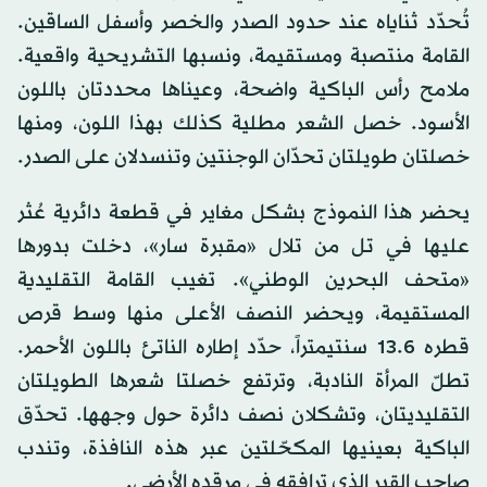
تُحدّد ثناياه عند حدود الصدر والخصر وأسفل الساقين.
القامة منتصبة ومستقيمة، ونسبها التشريحية واقعية.
ملامح رأس الباكية واضحة، وعيناها محددتان باللون
الأسود. خصل الشعر مطلية كذلك بهذا اللون، ومنها
خصلتان طويلتان تحدّان الوجنتين وتنسدلان على الصدر.
يحضر هذا النموذج بشكل مغاير في قطعة دائرية عُثر
عليها في تل من تلال «مقبرة سار»، دخلت بدورها
«متحف البحرين الوطني». تغيب القامة التقليدية
المستقيمة، ويحضر النصف الأعلى منها وسط قرص
قطره 13.6 سنتيمتراً، حدّد إطاره الناتئ باللون الأحمر.
تطلّ المرأة النادبة، وترتفع خصلتا شعرها الطويلتان
التقليديتان، وتشكلان نصف دائرة حول وجهها. تحدّق
الباكية بعينيها المكحّلتين عبر هذه النافذة، وتندب
صاحب القبر الذي ترافقه في مرقده الأرضي.