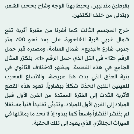
بقرطين متدليين. يحيط بهذا الوجه وشاح يحجب الشعر،
ويتدلى من خلف الكتفين.
خرج المجسم الثالث كما أشرنا من مقبرة أثرية تقع
شمال غربي قرية الشاخورة، على بعد نحو 700 متر
جنوب شارع «البديع»، شمال المنامة، ومصدره قبر حمل
الرقم «12» في التل الذي حمل الرقم «1». يتكرّر المثال
الجامع في هذه القطعة، ويظهر الاختلاف الثانوي في
بنية العنق التي بدت هنا عريضة، والاتساع العجيب
للعينين اللتين اتخذتا شكلاً بيضاوياً. تعود هذه القطع
الأثرية الثلاث إلى الفترة الممتدة من القرن الأول قبل
الميلاد إلى القرن الأول للميلاد، وتتبنّى تقليداً فنياً مستقلاً
لم ينتشر انتشاراً واسعاً كما يبدو؛ إذ لا نجد ما يماثلها في
الميراث الجنائزي الذي يعود إلى تلك الحقبة.