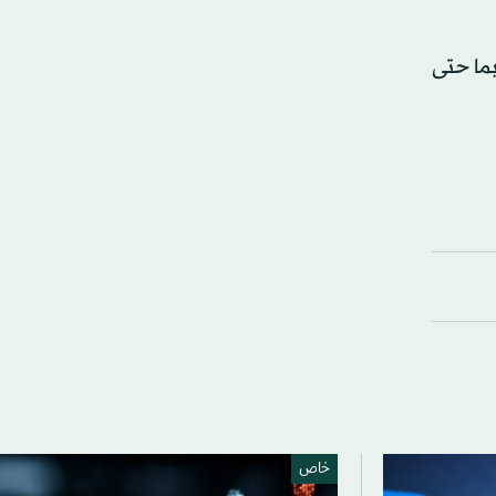
بما حتى
خاص