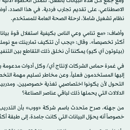
ومع جمع كل هذه البيانات بالفعل، تتمثل الخطوة الآتية 
الاصطناعي، على تقديم تجارب فردية. في هذا الصدد، أوضح
نظام تشغيل شاملاً، لرحلة الصحة العامة للمستخدم.
وأضاف: «مع تنامي وعي الناس بكيفية استغلال قوة بيانات
أكثر تخصيصاً». وقال: «يجب أن تتكيف تمارينك مع نوم
(بيلوتون آي كيو) يمكننا أن نخلق ذلك التقاطع بين التنفي
إليها المستخدمون فعلياً، وعن مخاطر تسليم مهمة التخص
التحول لأن يكونوا اختصاصيي تغذية خصوصيين، ومدربين
الدلالات التي يحملها ذلك لباقي عناصر الصناعة؟
من جهته، صرح متحدث باسم شركة «ووب» بأن التدريب الم
خصوصاً أنه يحوِّل البيانات التي كانت جامدة، إلى طبقة أك