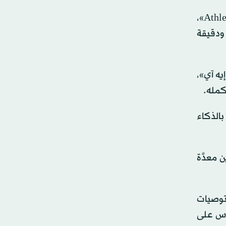
• خدمة صحية ذكية: في وقت سابق من هذا العام، أطلقت شركة «سترافا» خدمة «أثليت إنتليجنس Athlete Intelligence»،
ودقيقة
)، المدعومة من «أوبن إيه آي»،
كمله.
بالذكاء
معدَّة
توصيات
اس على