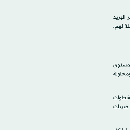
البريد
لة لهم،
المستوى
ومحاولة
الخطوات
 ضربات