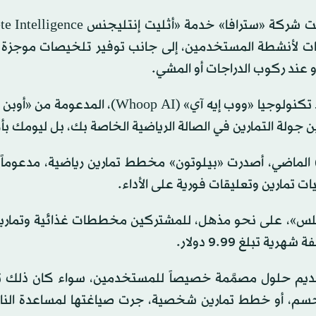
صات لأنشطة المستخدمين، إلى جانب توفير تلخيصات موجزة 
و عند ركوب الدراجات أو المشي.
• توصيات مستخلصة من البيانات البيولوجية: كما تستفيد تكنولوجيا «ووب إيه آي» (Whoop AI
ن جولة التمارين في الصالة الرياضية الخاصة بك، بل ليومك بأ
) الماضي، أصدرت «بيلوتون» مخطط تمارين رياضية، مدعوماً 
ت تمارين وتعليقات فورية على الأداء.
بلس»، على نحو مذهل، للمشتركين مخططات غذائية وتمارين 
بلغ 9.99 دولار.
قديم حلول مصمَّمة خصيصاً للمستخدمين، سواء كان ذلك 
لجسم، أو خطط تمارين شخصية، جرت صياغتها لمساعدة الن