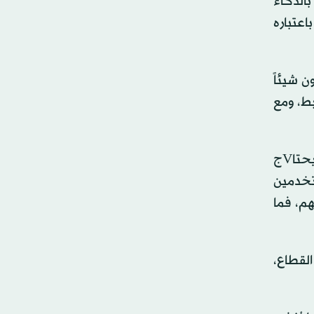
بالذكاء
اعتباره
ن شيئاً
ط، ومع
في غمرة حماس الشركات لإنتاج أي/ وكل أدوات مدعومة بالذكاء الاصطناعي، يتساءل المتشككون عن المنتجات، التي يحتاVج
تخدمين
م، فما
لقطاع،