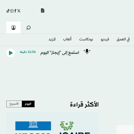
في العمق
فيديو
بودكاست
ألعاب
المزيد
استمع إلى "إيجاز" اليوم
12:34 دقيقه
الأكثر قراءة
اليوم
الأسبوع