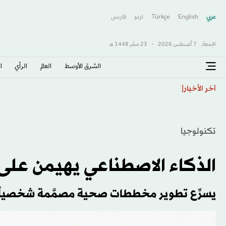
عربي
English
Türkçe
اردو
فارسى
الجمعة,
7 أغسطس 2026
-
23 صفَر 1448 هـ
الشرق الأوسط​
العالم
الرأي
ا
لبنان وإسرائيل يتفقان على قائمة دول يمكنها التحقق من 
آخر الأخبار
تكنولوجيا
الذكاء الاصطناعي يهيمن على ت
يسرِّع تطوير مخططات صحية مصمَّمة شخصياً