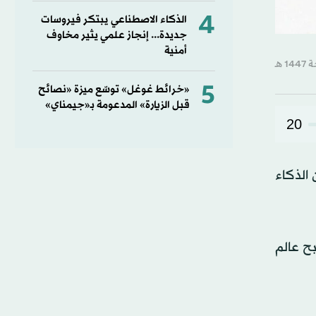
4
الذكاء الاصطناعي يبتكر فيروسات
جديدة... إنجاز علمي يثير مخاوف
أمنية
5
«خرائط غوغل» توسّع ميزة «نصائح
قبل الزيارة» المدعومة بـ«جيمناي»
20
الذكاء
ح عالم