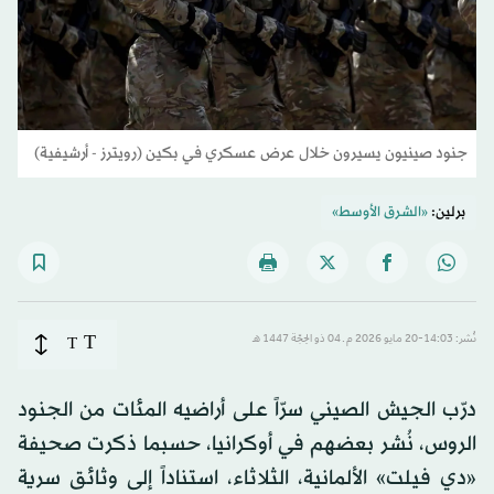
جنود صينيون يسيرون خلال عرض عسكري في بكين (رويترز - أرشيفية)
برلين:
«الشرق الأوسط»
T
نُشر: 14:03-20 مايو 2026 م ـ 04 ذو الحِجّة 1447 هـ
T
درّب الجيش الصيني سرّاً على أراضيه المئات من الجنود
الروس، نُشر بعضهم في أوكرانيا، حسبما ذكرت صحيفة
«دي فيلت» الألمانية، الثلاثاء، استناداً إلى وثائق سرية