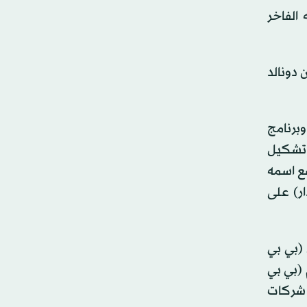
الفاخر
 دونالد
وبرنامج
 تشكيل
ع اسمه
ر) على
 (بي بي
 (بي بي
لدى شركات