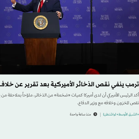
ترمب ينفي نقص الذخائر الأميركية بعد تقرير عن خل
أكد الرئيس الأميركي أن لدى أميركا كميات «ضخمة» من الذخائر، ملوّحاً بملاحقة من 
نقص المخزون وخلافه مع وزير الدفاع.
«الشرق الأوسط» (واشنطن)
منذ ساعة واحدة