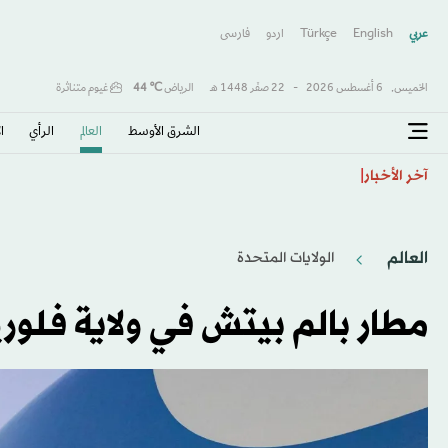
عربي
English
Türkçe
اردو
فارسى
الخميس,
6 أغسطس 2026
-
22 صفَر 1448 هـ
الرياض
℃
44
غيوم متناثرة
الشرق الأوسط​
العالم
الرأي
ا
العقود الآجلة الأميركية تتباين مع ترقب المستثمرين لتط
آخر الأخبار
العالم
الولايات المتحدة​
مطار بالم بيتش في ولاية فلور