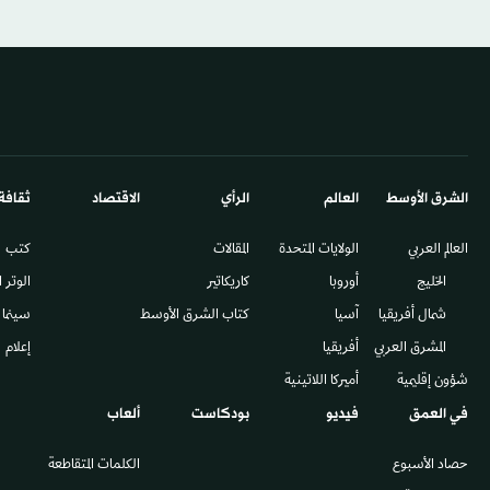
الشرق الأوسط​
العالم
الرأي
الاقتصاد
ثقافة
العالم العربي
الولايات المتحدة
المقالات
كتب
الخليج
أوروبا
كاريكاتير
الوتر 
شمال أفريقيا
آسيا
كتاب الشرق الأوسط
سينما
المشرق العربي
أفريقيا
إعلام
شؤون إقليمية
أميركا اللاتينية
في العمق
فيديو
بودكاست
ألعاب
حصاد الأسبوع
الكلمات المتقاطعة