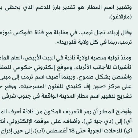
وتغيير اسم المطار هو تقدير بارز للدعم الذي يحظى به
(مارالاغو).
وقال إريك، نجل ترمب، في مقابلة مع قناة «فوكس نيوز»: «ل
ترمب، ربما في كل ولاية فلوريدا».
ومنذ توليه منصبه لولاية ثانية في البيت الأبيض، العام ا
تأشيرات للأجانب الأثرياء، وموقع إلكتروني حكومي للعق
واشنطن بشكل طموح. وبينما أضيف اسم ترمب إلى مبنى م
على مركز «جون إف كنيدي للفنون المسرحية». ووقع حاك
تشريع لتغيير اسم مطار المدينة الواقعة في جنوب شرقي فل
وأوضح المطار أن رمز التعريف المكون من ثلاثة أحرف المس
آي) إلى (دي جيه تي). وأضاف، على موقعه الإلكتروني، أنه
آي) للرحلات الجوية حتى 18 أغسطس (آب