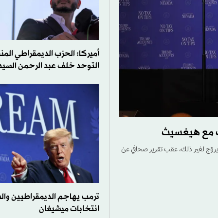
أميركا: الحزب الديمقراطي الم
التوحد خلف عبد الرحمن السيد
اف مع هيغسيث
يروّج لغير ذلك، عقب تقرير صحافي عن
ترمب يهاجم الديمقراطيين وال
انتخابات ميشيغان