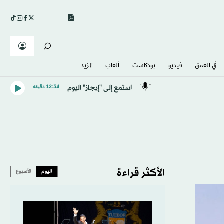
في العمق
فيديو
بودكاست
ألعاب
المزيد
استمع إلى "إيجاز" اليوم
12:34 دقيقه
الأكثر قراءة
اليوم
الأسبوع