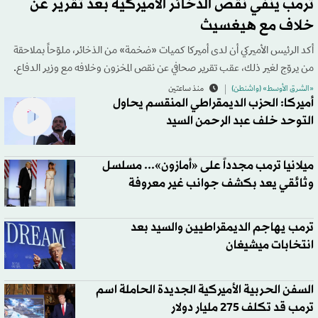
ترمب ينفي نقص الذخائر الأميركية بعد تقرير عن
خلاف مع هيغسيث
أكد الرئيس الأميركي أن لدى أميركا كميات «ضخمة» من الذخائر، ملوّحاً بملاحقة
من يروّج لغير ذلك، عقب تقرير صحافي عن نقص المخزون وخلافه مع وزير الدفاع.
«الشرق الأوسط» (واشنطن)
منذ ساعتين
أميركا: الحزب الديمقراطي المنقسم يحاول
التوحد خلف عبد الرحمن السيد
ميلانيا ترمب مجدداً على «أمازون»... مسلسل
وثائقي يعد بكشف جوانب غير معروفة
ترمب يهاجم الديمقراطيين والسيد بعد
انتخابات ميشيغان
السفن الحربية الأميركية الجديدة الحاملة اسم
ترمب قد تكلف 275 مليار دولار