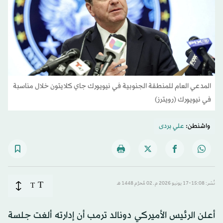
المدعي العام للمنطقة الجنوبية في نيويورك جاي كلايتون خلال مناسبة
في نيويورك (رويترز)
واشنطن:
علي بردى
T
نُشر: 15:08-17 يونيو 2026 م ـ 02 مُحرَّم 1448 هـ
T
أعلن الرئيس الأميركي دونالد ترمب أن إدارته ألغت جلسة