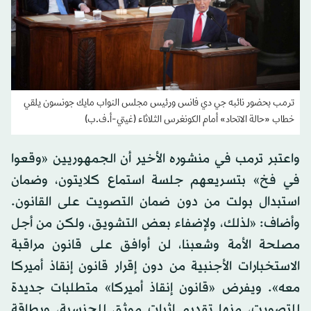
ترمب بحضور نائبه جي دي فانس ورئيس مجلس النواب مايك جونسون يلقي
خطاب «حالة الاتحاد» أمام الكونغرس الثلاثاء (غيتي-أ.ف.ب)
واعتبر ترمب في منشوره الأخير أن الجمهوريين «وقعوا
في فخ» بتسريعهم جلسة استماع كلايتون، وضمان
استبدال بولت من دون ضمان التصويت على القانون.
وأضاف: «لذلك، ولإضفاء بعض التشويق، ولكن من أجل
مصلحة الأمة وشعبنا، لن أوافق على قانون مراقبة
الاستخبارات الأجنبية من دون إقرار قانون إنقاذ أميركا
معه». ويفرض «قانون إنقاذ أميركا» متطلبات جديدة
للتصويت، منها تقديم إثبات موثق للجنسية، وبطاقة