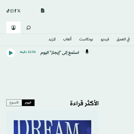
في العمق
فيديو
بودكاست
ألعاب
المزيد
استمع إلى "إيجاز" اليوم
12:34 دقيقه
الأكثر قراءة
اليوم
الأسبوع