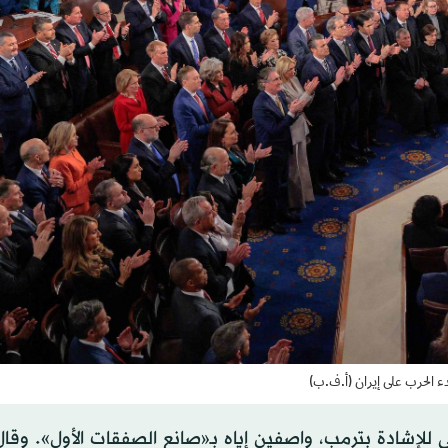
إشادة بترمب، واصفين إياه بـ«صانع الصفقات الأول». وقال