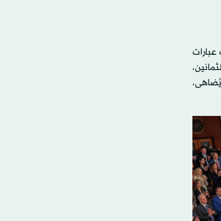
 عبارات
ثمانين،
ُضاهى،