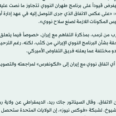
سيفرض قيوداً على برنامج طهران النووي تتجاوز ما نصت علي
ام 2015. وكتب على «إكس»: «على عكس الاتفاق الذي جرى التوصل إليه في عهد إدارة أ
يس المكونات اللازمة لصنع سلاح نووي».
رب من ترمب، بمذكرة التفاهم مع إيران، خصوصاً فيما يتعلق
قة بشأن البرنامج النووي الإيراني من كثب. لكنه، رغم الترحي
بدو مختلفة عما يعلنه فريق التفاوض الأميركي.
أي اتفاق نووي مع إيران إلى «الكونغرس» لمراجعته والتصوي
الاتفاق. وقال السيناتور جاك ريد، الديمقراطي عن ولاية رود
لشيوخ، لشبكة «فوكس نيوز»، إن الولايات المتحدة ستحصل