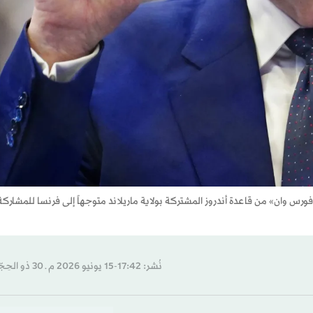
ر فورس وان» من قاعدة أندروز المشتركة بولاية ماريلاند متوجهاً إلى فرنسا للمشارك
نُشر: 17:42-15 يونيو 2026 م ـ 30 ذو الحِجّة 1447 هـ