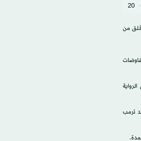
20
قلق من
فاوضات
غرار اتفاق 2015. ويتضمن، وفق الرواية
د ترمب