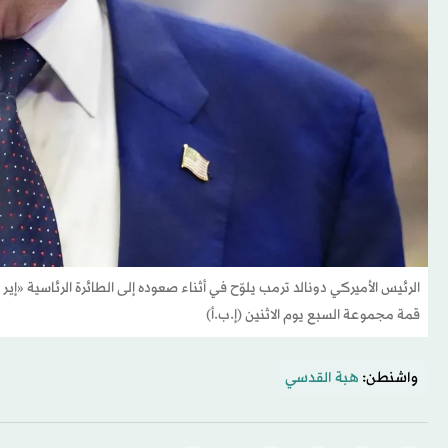
الرئيس الأميركي دونالد ترمب يلوّح في أثناء صعوده إلى الطائرة الرئاسية «إي
قمة مجموعة السبع يوم الاثنين (إ.ب.أ)
واشنطن:
هبة القدسي