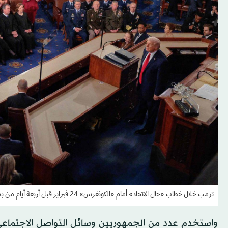
ترمب خلال خطاب «حال الاتحاد» أمام «الكونغرس» 24 فبراير قبل أربعة أيام من بدء الحرب على إيران (أ.ف.ب)
واستخدم عدد من الجمهوريين وسائل التواصل الاجتماعي لل