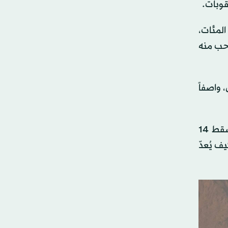
14 جندياً أميركياً وإصابة المئات،
سحب منه
 واصفاً
وقال مولتون للصحافيين: «أنفقت إدارة ترمب بالفعل 100 مليار دولار من أموال دافعي الضرائب على هذه الحرب، وسقط 14
ف يُعدّ