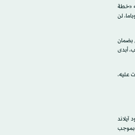
ه «خطة
وباما، لن
 بضمان
ب، أبدى
ت عليه،
 آيلاند
 بموجب