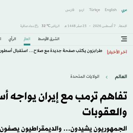
عربي
English
Türkçe
اردو
فارسى
الجمعة,
7 أغسطس 2026
-
23 صفَر 1448 هـ
الرياض
℃
32
سماء صافية
الشرق الأوسط​
العالم
الرأي
ا
طرابزون يكتب صفحة جديدة مع صلاح… استقبال أسطور
آخر الأخبار
العالم
الولايات المتحدة​
تفاهم ترمب مع إيران يواجه أ
والعقوبات
الجمهوريون يشيدون… والديمقراطيون يصفون ال