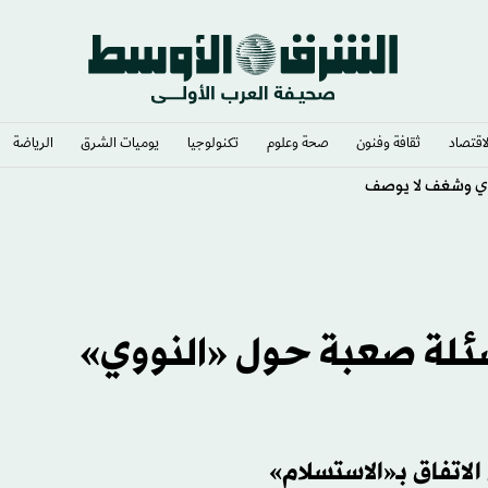
لاقتصاد
ثقافة وفنون
صحة وعلوم
تكنولوجيا
يوميات الشرق​
الرياضة
ي وشغف لا يوصف
سئلة صعبة حول «النووي»
اتفاق بـ«الاستسلام»