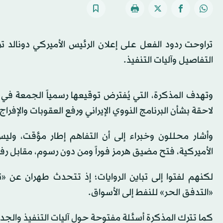
تراوحت ردود الفعل على إعلان الرئيس الأميركي دونالد
التفاصيل وآليات التنفيذ.
وتهدف المذكرة، التي يُفترض توقيعها رسمياً الجمعة في
لاحقة بشأن البرنامج النووي الإيراني ورفع العقوبات والإفراج
الأميركية، فتح مضيق هرمز فوراً ومن دون رسوم، مقابل رفع الحصار
لكنهم لفتوا إلى تباين الروايات؛ إذ تتحدث طهران عن «
«التدفق الحر» للنفط إلى الأسواق.
كما تترك المذكرة أسئلة مفتوحة حول آليات التنفيذ والجداول الزمنية والإفراج عن 25 مليار د