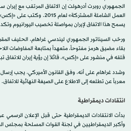
الجمهوري روبرت أدرهولت إن الاتفاق المرتقب مع إيران 
العمل الشاملة المشتركة» لع
يسمح هذا الاتفاق لإيران بمواصلة تخصيب اليورانيوم وتكد
ورحّب السيناتور الجمهوري ليندسي غراهام، الحليف المق
بقاء مضيق هرمز مفتوحاً، متعهداً بمتابعة المفاوضات اللاح
قلقه في منشور على «إكس»، قائلاً إن رؤية إيران للاتفاق ت
وشدد غراهام على أنه، وفق القانون الأميركي، يجب إرسال 
معرباً عن تطلعه إلى الاطلاع على الصيغة النهائية للاتفاق.
انتقادات ديمقراطية
بدأت الانتقادات الديمقراطية حتى قبل الإعلان الرسمي عن 
وأكبر الديمقراطيين في لجنة القوات المسلحة بمجلس ا