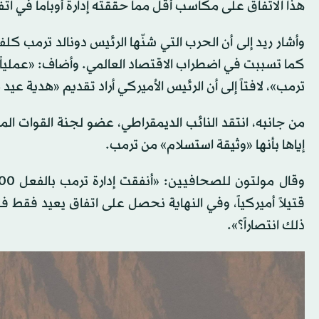
هذا الاتفاق على مكاسب أقل مما حققته إدارة أوباما في اتفاق 2015، الذي قيّد البرنامج النووي الإيراني مقابل تخفيف ال
كما تسببت في اضطراب الاقتصاد العالمي. وأضاف: «عملياً 
ترمب»، لافتاً إلى أن الرئيس الأميركي أراد تقديم «هدية عيد 
من جانبه، انتقد النائب الديمقراطي، عضو لجنة القوات الم
إياها بأنها «وثيقة استسلام» من ترمب.
قتيلاً أميركياً، وفي النهاية نحصل على اتفاق يعيد فقط فت
ذلك انتصاراً؟».