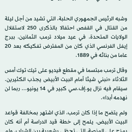
وشبه الرئيس الجمهوري الحلبة، التي تشيد من أجل ليلة
من القتال في القفص احتفالا بالذكرى 250 لاستقلال
الولايات المتحدة، في عيد ميلاد ترمب الثمانين، ببرج
إيفل الفرنسي الذي كان من المفترض تفكيكه بعد 20
عاما من بنائه في 1889.
وقال ترمب مبتسما في مقطع فيديو على تيك توك أمس
الثلاثاء «نبني شيئا أمام البيت الأبيض يجذب الكثيرين.
سيقام فيه نزال يو.إف.سي كبير في 14 يونيو... ربما لن
نهدمه أبدا».
ولم يتضح ما إذا كان ترمب، الذي اشتهر بمخالفة قواعد
البيت الأبيض، يلمح إلى خطة قيد الدراسة أم أنه كان
يمزح على المنصة، التي تحظى بشعبية بين الشباب. ولم