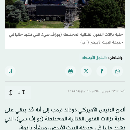
حلبة نزالات الفنون القتالية المختلطة (يو.إف.سي)، التي تشيد حاليا في
حديقة البيت الأبيض (أ.ب)
واشنطن:
«الشرق الأوسط»
T
نُشر: 22:08-3 يونيو 2026 م ـ 18 ذو الحِجّة 1447 هـ
T
ألمح الرئيس الأميركي دونالد ترمب إلى أنه قد يبقي على
حلبة نزالات الفنون القتالية المختلطة (يو.إف.سي)، التي
تشيد حاليا في حديقة البيت الأبيض، منشأة دائمة.