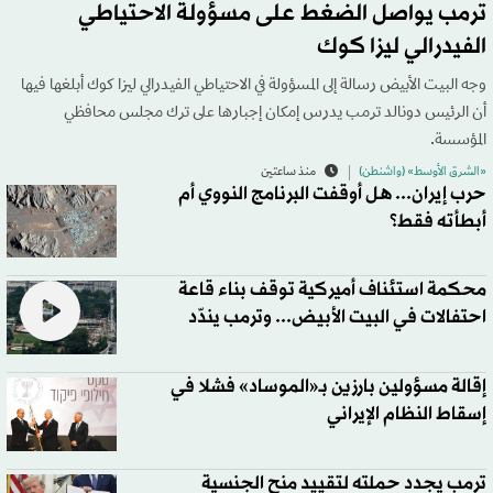
ترمب يواصل الضغط على مسؤولة الاحتياطي
الفيدرالي ليزا كوك
وجه البيت الأبيض رسالة إلى المسؤولة في الاحتياطي الفيدرالي ليزا كوك أبلغها فيها
أن الرئيس دونالد ترمب يدرس إمكان إجبارها على ترك مجلس محافظي
المؤسسة.
«الشرق الأوسط» (واشنطن)
منذ ساعتين
حرب إيران... هل أوقفت البرنامج النووي أم
أبطأته فقط؟
محكمة استئناف أميركية توقف بناء قاعة
احتفالات في البيت الأبيض... وترمب يندّد
إقالة مسؤولين بارزين بـ«الموساد» فشلا في
إسقاط النظام الإيراني
ترمب يجدد حملته لتقييد منح الجنسية