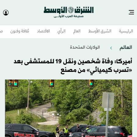
الرئيسية
الشرق الأوسط​
العالم
الرأي
الاقتصاد
ثقافة وفنون
صح
العالم
الولايات المتحدة​
أميركا: وفاة شخصين ونقل 19 للمستشفى بعد
«تسرب كيميائي» من مصنع