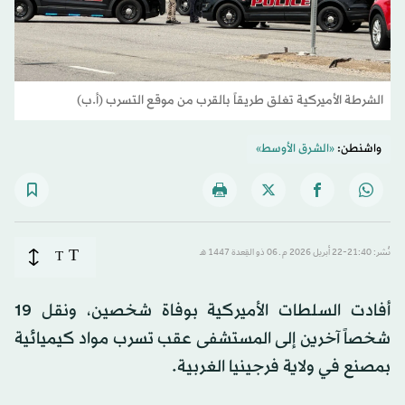
الشرطة الأميركية تغلق طريقاً بالقرب من موقع التسرب (أ.ب)
واشنطن:
«الشرق الأوسط»
T
نُشر: 21:40-22 أبريل 2026 م ـ 06 ذو القِعدة 1447 هـ
T
أفادت السلطات الأميركية بوفاة شخصين، ونقل 19
شخصاً آخرين إلى المستشفى عقب تسرب مواد كيميائية
بمصنع في ولاية فرجينيا الغربية.