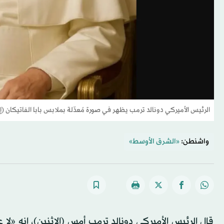
الرئيس الأميركي دونالد ترمب يظهر في صورة مُعدّلة بملابس بابا الفاتيكان 
واشنطن:
«الشرق الأوسط»
قال الرئيس الأميركي دونالد ترمب أمس (الاثنين)، إنه «ل