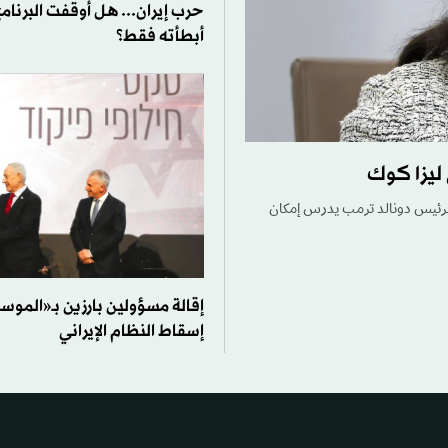
حرب إيران... هل أوقفت البرنامج
أبطأته فقط؟
ليزا كوك
ن الرئيس دونالد ترمب يدرس إمكان
إقالة مسؤولين بارزين بـ«الموس
إسقاط النظام الإيراني