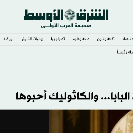
لاقتصاد
ثقافة وفنون
صحة وعلوم
تكنولوجيا
يوميات الشرق​
الرياضة
» رئيساً
البابا... والكاثوليك أحبوها