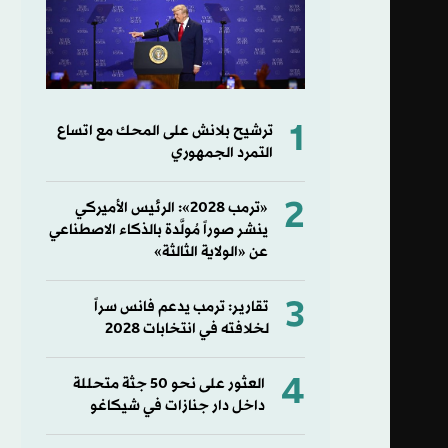
1
ترشيح بلانش على المحك مع اتساع
التمرد الجمهوري
2
«ترمب 2028»: الرئيس الأميركي
ينشر صوراً مُولَّدة بالذكاء الاصطناعي
عن «الولاية الثالثة»
3
تقارير: ترمب يدعم فانس سراً
لخلافته في انتخابات 2028
4
العثور على نحو 50 جثة متحللة
داخل دار جنازات في شيكاغو