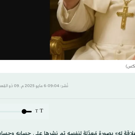
(إكس)
نُشر: 09:04-6 مايو 2025 م ـ 09 ذو القِعدة 1446 هـ
T
T
ا علاقة له» بصورة مُعدّلة لنفسه تم نشرها على حسابه وحسا