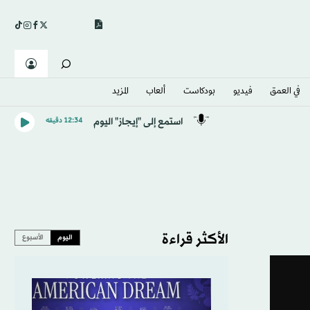
في العمق
فيديو
بودكاست
ألعاب
المزيد
استمع إلى "إيجاز" اليوم
12:34 دقيقه
الأكثر قراءة
اليوم
الأسبوع