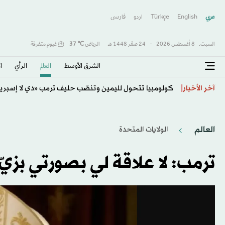
عربي
English
Türkçe
اردو
فارسى
السبت,
8 أغسطس 2026
-
24 صفَر 1448 هـ
الرياض
℃
37
غيوم متفرقة
الشرق الأوسط​
العالم
الرأي
ا
كولومبيا تتحول لليمين وتنصّب حليف ترمب «دي لا إسبرييا
آخر الأخبار
العالم
الولايات المتحدة​
ترمب: لا علاقة لي بصورتي بزيّ 