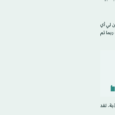
 لي أي
ربما تم
بة. لقد