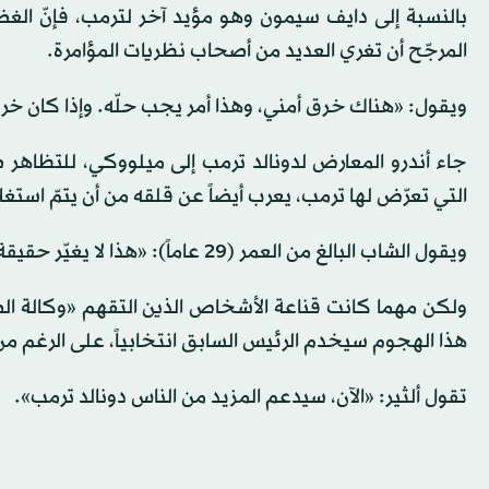
بالنسبة إلى دايف سيمون وهو مؤيد آخر لترمب، فإنّ الغضب
المرجّح أن تغري العديد من أصحاب نظريات المؤامرة.
ويقول: «هناك خرق أمني، وهذا أمر يجب حلّه. وإذا كان خرقا
جاء أندرو المعارض لدونالد ترمب إلى ميلووكي، للتظاهر ض
التي تعرّض لها ترمب، يعرب أيضاً عن قلقه من أن يتمّ استغ
ويقول الشاب البالغ من العمر (29 عاماً): «هذا لا يغيّر حقيقة أنّ الناس يموتون، أنّ أميركا تنهار والكوكب يموت».
ولكن مهما كانت قناعة الأشخاص الذين التقهم «وكالة ال
هذا الهجوم سيخدم الرئيس السابق انتخابياً، على الرغم من 
تقول ألثير: «الآن، سيدعم المزيد من الناس دونالد ترمب».