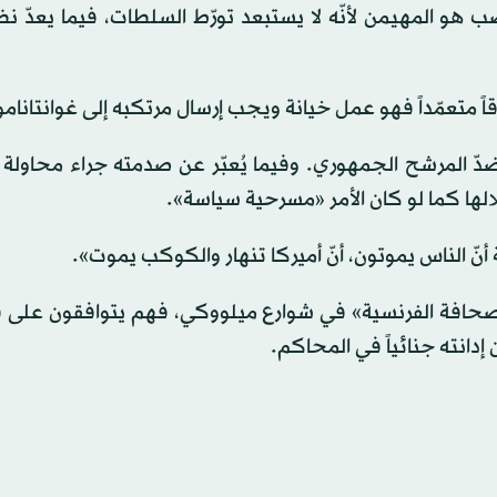
 هو المهيمن لأنّه لا يستبعد تورّط السلطات، فيما يعدّ ن
ً متعمّداً فهو عمل خيانة ويجب إرسال مرتكبه إلى غوانتانامو
دّ المرشح الجمهوري. وفيما يُعبّر عن صدمته جراء محاولة ا
لالها كما لو كان الأمر «مسرحية سياسة».
صحافة الفرنسية» في شوارع ميلووكي، فهم يتوافقون على فك
إدانته جنائياً في المحاكم.