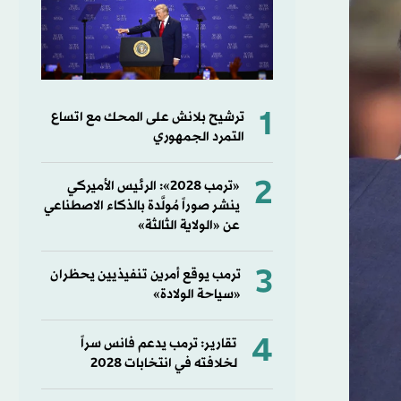
1
ترشيح بلانش على المحك مع اتساع
التمرد الجمهوري
2
«ترمب 2028»: الرئيس الأميركي
ينشر صوراً مُولَّدة بالذكاء الاصطناعي
عن «الولاية الثالثة»
3
ترمب يوقع أمرين تنفيذيين يحظران
«سياحة الولادة»
4
تقارير: ترمب يدعم فانس سراً
لخلافته في انتخابات 2028