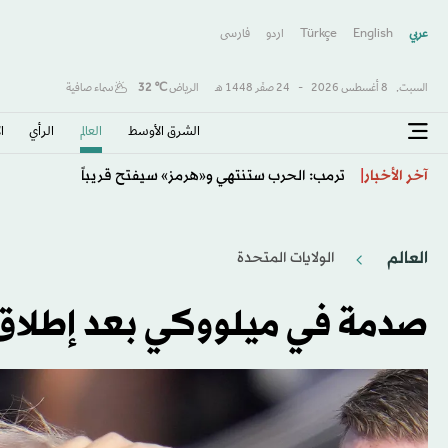
عربي
English
Türkçe
اردو
فارسى
السبت,
8 أغسطس 2026
-
24 صفَر 1448 هـ
الرياض
℃
32
سماء صافية
الشرق الأوسط​
العالم
الرأي
ا
كولومبيا تتحول لليمين وتنصّب حليف ترمب «دي لا إسبرييا
آخر الأخبار
العالم
الولايات المتحدة​
صدمة في ميلووكي بعد إطلاق ا