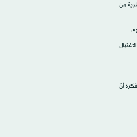
ظرية من
».
لاغتيال
رة أنّ