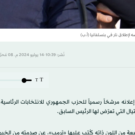
لإطلاق نار في بنسلفانيا (أ.ب)
نُشر: 10:39-14 يوليو 2024 م ـ 08 مُحرَّم 1446 هـ
T
T
انه مرشحّاً رسمياً للحزب الجمهوري للانتخابات الرئاسية، 
ال التي تعرّض لها الرئيس السابق.
ة من اللون ذاته كُتب عليها «ترمب»، عن صدمته من الخبر 