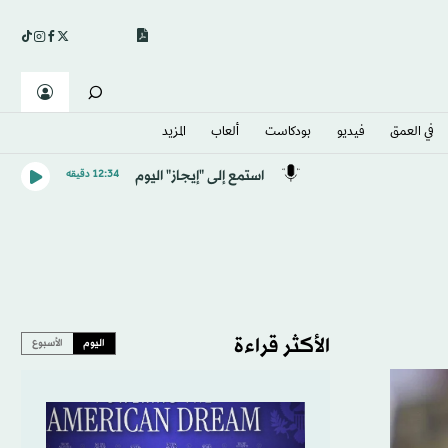
في العمق
فيديو
بودكاست
ألعاب
المزيد
استمع إلى "إيجاز" اليوم
12:34 دقيقه
الأكثر قراءة
اليوم
الأسبوع