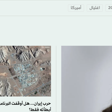
اغتيال
أميركا
حرب إيران... هل أوقفت البرنامج
أبطأته فقط؟