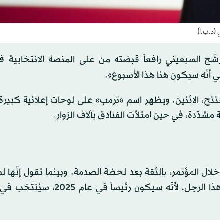
 (د.ب.أ)
ّح السبعيني رافعاً قبضته من على المنصة الانتخابية في
ي أنّه سيكون هنا هذا الأسبوع».
تح، الاثنين. ويظهر اسم «ترمب» على لوحات إعلانية كبيرة
شدّدة، في حين امتلأت الفنادق بآلاف الزوار.
ل المؤتمر، بالثقة بعد لحظة الصدمة. وبينما تقول إنّها لم
بعد ما حصل، تضيف: «شكراً لله، هناك ملائكة تحرس هذا الرجل، لأنّه سيكون ر