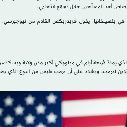
 برصاص أحد المسلّحين خلال تجمّع انتخابي.
ي بنسيلفانيا. يقول فريدريكس القادم من نيوجيرسي، لـ
ي يمتدّ لأربعة أيام في ميلووكي أكبر مدن ولاية ويسكنسن
ؤيّدين لترمب. ويشدد على أن ترمب «ليس من النوع الذي يخ