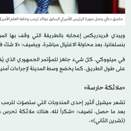
ملصق دعائي يحمل صورة الرئيس الأميركي السابق دونالد ترمب وخلفه العلم الأميركي
ويبدي فريدريكس إعجابه بالطريقة التي وقف بها المرش
بنسلفانيا، بعد محاولة الاغتيال مباشرة. ويضيف: «لا شكّ ف
في ميلووكي، كلّ شيء جاهز للمؤتمر الجمهوري الذي يُفت
على طول الطريق، كما يخضع وسط المدينة لإجراءات أمنية م
«ملائكة حارسة»
تشعر ميشيل ألثير إحدى المندوبات التي ستصوّت لترمب خلا
(تشرين الثاني)».