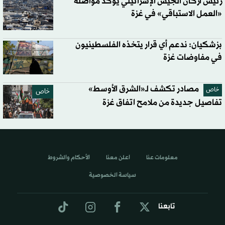
رئيس أركان الجيش الإسرائيلي يؤكد مواصلة
«العمل الاستباقي» في غزة
بزشكيان: ندعم أي قرار يتخذه الفلسطينيون
في مفاوضات غزة
مصادر تكشف لـ«الشرق الأوسط»
خاص
خاص
تفاصيل جديدة من ملامح اتفاق غزة
معلومات عنا
اعلن معنا
الأحكام والشروط
سياسة الخصوصية
تابعنا