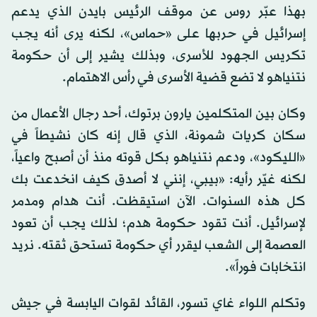
بهذا عبّر روس عن موقف الرئيس بايدن الذي يدعم
إسرائيل في حربها على «حماس»، لكنه يرى أنه يجب
تكريس الجهود للأسرى، وبذلك يشير إلى أن حكومة
نتنياهو لا تضع قضية الأسرى في رأس الاهتمام.
وكان بين المتكلمين يارون برتوك، أحد رجال الأعمال من
سكان كريات شمونة، الذي قال إنه كان نشيطاً في
«الليكود»، ودعم نتنياهو بكل قوته منذ أن أصبح واعياً،
لكنه غيّر رأيه: «بيبي، إنني لا أصدق كيف انخدعت بك
كل هذه السنوات. الآن استيقظت. أنت هدام ومدمر
لإسرائيل. أنت تقود حكومة هدم؛ لذلك يجب أن تعود
العصمة إلى الشعب ليقرر أي حكومة تستحق ثقته. نريد
انتخابات فوراً».
وتكلم اللواء غاي تسور، القائد لقوات اليابسة في جيش