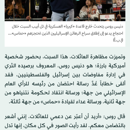
دنيس روس يتحدث خارج قاعدة «كيريا» العسكرية في تل أبيب السبت خلال
احتجاج يدعو إلى إطلاق سراح الرهائن الإسرائيليين الذين تحتجزهم «حماس»...
(إ.ب.أ)
وتميزت مظاهرة العائلات، هذا السبت، بحضور شخصية
أميركية بارزة؛ هو دنيس روس، المعروف برصيده الثري
في إدارة مفاوضات بين إسرائيل والفلسطينيين، فقد
ألقى خطاباً عُدَّ رسالة احتضان من رئيسه للرأي العام
الإسرائيلي من جهة؛ ورسالة انتقاد لحكومة نتنياهو من
جهة ثانية، ورسالة عداء لقيادة «حماس» من جهة ثالثة.
قال روس: «أريد أن أعبّر عن دعمي للعائلات. إنني أشعر
بالتضامن معكم. لقد رأيت الصور في كل مكان، إنها تدل