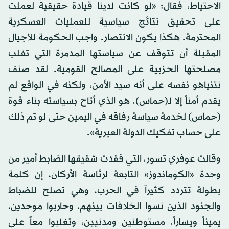
الاحتياط، فقال: «لو كانت لدينا قيادة حقيقية لعملت
على تحقيق نتائج سياسية للعمليات العسكرية
المحترمة. هكذا يكون الانتصار. واجب الحكومة للأجيال
المقبلة أن تتوقف عن سياستها المدمرة التي تغلب
مصلحتها الحزبية على المصالح القومية. لقد صنف
نتنياهو نفسه على أنه سيد الأمن، ولكنه في الواقع لم
يقدم أمناً إلا لـ(حماس)، هو الذي أتاح بسياسته بناء قوة
(حماس) لخدمة سياسة رفاقه في اليمين حتى لو تم ذلك
على حساب تفكيك الدولة العبرية».
وقالت عوفري تسور، التي فقدت شقيقها الضابط أمير من
وحدة «الكوماندوز» التابعة لرئاسة الأركان، إن كلمة
بطولة تتردد كثيراً في الحرب، وهي تصلح للضباط
والجنود الذين نسوا الخلافات بينهم، وحاربوا موحدين،
يميناً ويساراً، مستوطنين ومدنيين، وتغلبوا معاً على