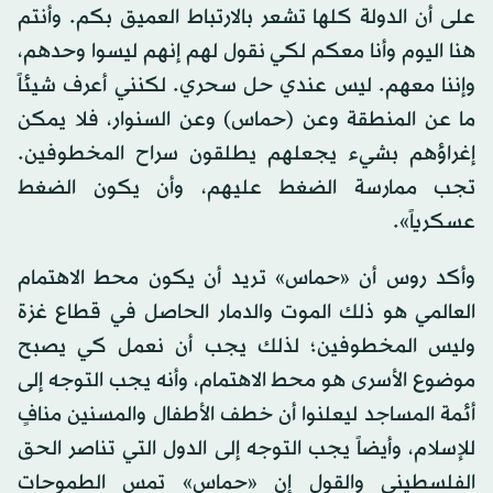
على أن الدولة كلها تشعر بالارتباط العميق بكم. وأنتم
هنا اليوم وأنا معكم لكي نقول لهم إنهم ليسوا وحدهم،
وإننا معهم. ليس عندي حل سحري. لكنني أعرف شيئاً
ما عن المنطقة وعن (حماس) وعن السنوار، فلا يمكن
إغراؤهم بشيء يجعلهم يطلقون سراح المخطوفين.
تجب ممارسة الضغط عليهم، وأن يكون الضغط
عسكرياً».
وأكد روس أن «حماس» تريد أن يكون محط الاهتمام
العالمي هو ذلك الموت والدمار الحاصل في قطاع غزة
وليس المخطوفين؛ لذلك يجب أن نعمل كي يصبح
موضوع الأسرى هو محط الاهتمام، وأنه يجب التوجه إلى
أئمة المساجد ليعلنوا أن خطف الأطفال والمسنين منافٍ
للإسلام، وأيضاً يجب التوجه إلى الدول التي تناصر الحق
الفلسطيني والقول إن «حماس» تمس الطموحات