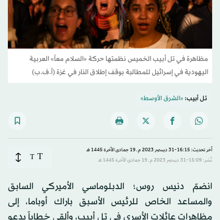
مظاهرة في تل أبيب الخميس نظمتها حركة «السلام معاً» العربية
اليهودية في إسرائيل للمطالبة بوقف إطلاق النار في غزة (أ.ف.ب)
تل أبيب:
«الشرق الأوسط»
آخر تحديث: 16:15-31 ديسمبر 2023 م ـ 19 جمادى الآخرة 1445 هـ
T
T
نُشر: 15:09-31 ديسمبر 2023 م ـ 19 جمادى الآخرة 1445 هـ
انضمّ دنيس روس؛ الدبلوماسي الأميركي السابق
والمساعد الخاص للرئيس الأسبق باراك أوباما، إلى
مظاهرات عائلات الأسرى في تل أبيب، وألقى خطاباً يدعو