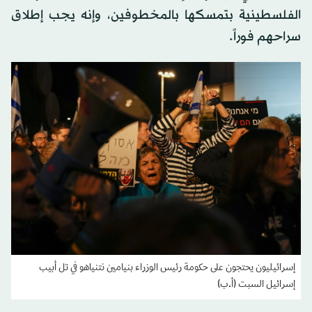
الفلسطينية بتمسكها بالمخطوفين، وإنه يجب إطلاق
سراحهم فوراً.
إسرائيليون يحتجون على حكومة رئيس الوزراء بنيامين نتنياهو في تل أبيب
إسرائيل السبت (أ.ب)