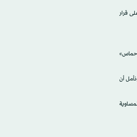
لى قرار
«حماس»
أمل أن
نمساوية