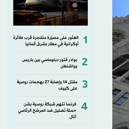
1
العثور على مسيّرة متفجرة قرب طائرة
أوكرانية في مطار بشرق ألمانيا
2
بوادر فتور دبلوماسي بين باريس
وواشنطن
3
مقتل ⁠14 وإصابة ‌27 بهجمات روسية
على كييف
4
فرنسا تتهم شبكة روسية بشن
حملة تضليل ضد المرشح الرئاسي
أتال