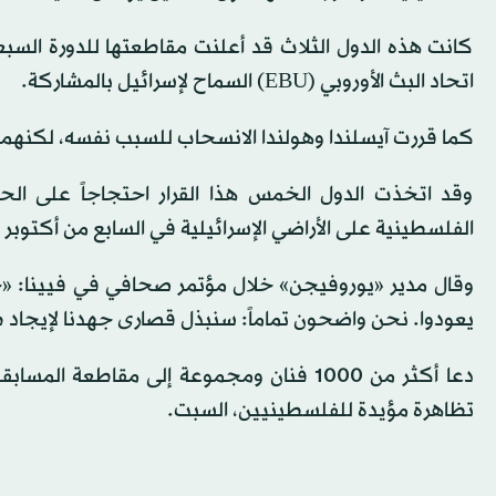
كانت هذه الدول الثلاث قد أعلنت مقاطعتها للدورة السبعين
اتحاد البث الأوروبي (EBU) السماح لإسرائيل بالمشاركة.
كما قررت آيسلندا وهولندا الانسحاب للسبب نفسه، لكنهما أ
وقد اتخذت الدول الخمس هذا القرار احتجاجاً على ال
الفلسطينية على الأراضي الإسرائيلية في السابع من أكتوبر (تشري
وقال مدير «يوروفيجن» خلال مؤتمر صحافي في فيينا: «خم
يعودوا. نحن واضحون تماماً: سنبذل قصارى جهدنا لإيجاد 
دعا أكثر من 1000 فنان ومجموعة إلى مقاطع
تظاهرة مؤيدة للفلسطينيين، السبت.