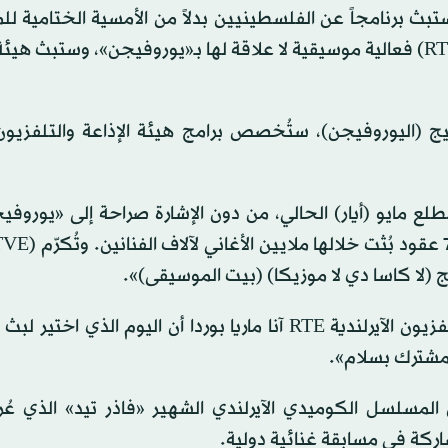
 الإذاعة والتلفزيون السلوفينية (RTV) أنها ستبث برنامجاً عن الفلسطينيين بدلاً من الأمسية الختام
السبت، بينما ستبث هيئة الإذاعة والتلفزيون الإسبانية (RTVE) فعالية موسيقية لا علاقة لها بـ«يوروفيجن»، وستب
يج (اليوروفيجن)، ستُخصص برامج هيئة الإذاعة والتلفزيون
لع مايو (أيار) الحالي، من دون الإشارة صراحة إلى «يوروفي
 (لا كاسا دي لا موزيكا) (بيت الموسيقى)».
وأكدت رئيسة قسم إنتاج المحتوى في هيئة الإذاعة والتلفزيون الآيرلندية RTE آنا ماريا بوردا أن اليوم الذ
لمشترك بسلام».
عة والتلفزيون الآيرلندية RTE حلقة من المسلسل الكوميدي الآيرلندي الشهير «فاذر تيد» ال
اركة في مسابقة غنائية دولية.