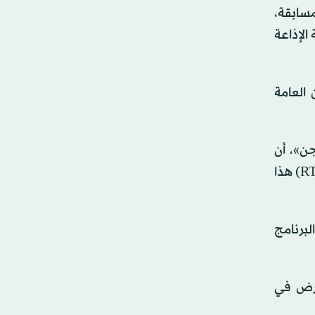
ية للمسابقة،
ث هيئة الإذاعة
 العامة
جن»، أن
«التلفزيون الإسباني يحتفل بمرور 70 عاماً على تأسيسه، 7 عقود بُثت خلالها ملايين الأغاني لآلاف الفنانين. وتُكرّم (RTVE) هذا
ي اختير لبث البرنامج
ذي عُرض في