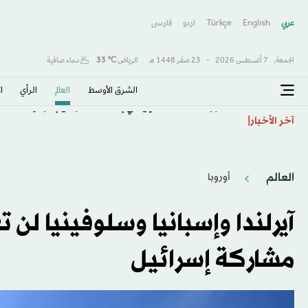
عربي
English
Türkçe
اردو
فارسى
الجمعة,
7 أغسطس 2026
-
23 صفَر 1448 هـ
الرياض
℃
33
سماء صافية
الشرق الأوسط​
العالم
الرأي
ا
المغرب مستعد للتعاون في إعادة القصر من إسبانيا
آخر الأخبار
العالم
أوروبا
آيرلندا وإسبانيا وسلوفينيا ل
مشاركة إسرائيل