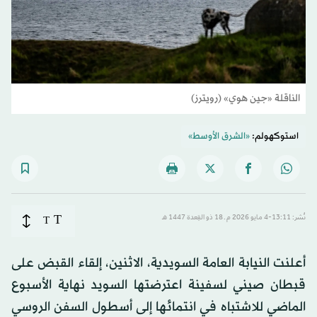
الناقلة «جين هوي» (رويترز)
استوكهولم:
«الشرق الأوسط»
T
نُشر: 13:11-4 مايو 2026 م ـ 18 ذو القِعدة 1447 هـ
T
أعلنت النيابة العامة السويدية، الاثنين، إلقاء القبض على
قبطان صيني لسفينة اعترضتها السويد نهاية الأسبوع
الماضي للاشتباه في انتمائها إلى أسطول السفن الروسي