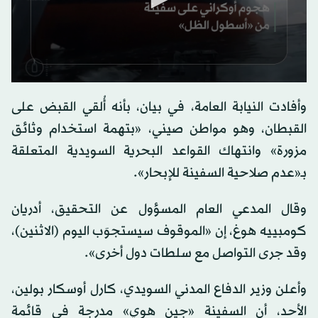
0
seconds
وأفادت النيابة العامة، في بيان، بأنه أُلقي القبض على
of
0
القبطان، وهو مواطن صيني، «بتهمة استخدام وثائق
seconds
مزورة» وانتهاك القواعد البحرية السويدية المتعلقة
بـ«عدم صلاحية السفينة للإبحار».
وقال المدعي العام المسؤول عن التحقيق، أدريان
كومبييه هوغ، إن «الموقوف سيستجوَب اليوم (الاثنين)،
وقد جرى التواصل مع سلطات دول أخرى».
وأعلن وزير الدفاع المدني السويدي، كارل أوسكار بولين،
الأحد، أن السفينة «جين هوي» مدرجة في قائمة