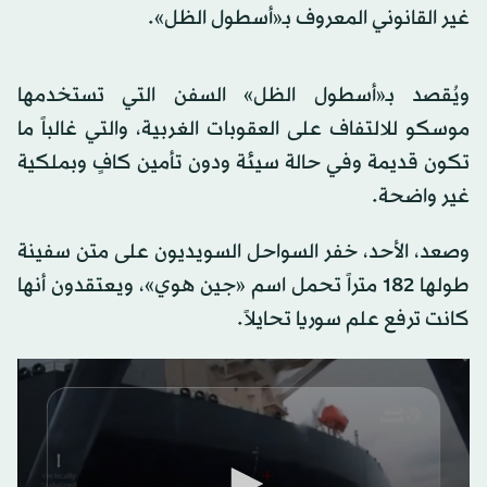
غير القانوني المعروف بـ«أسطول الظل».
ويُقصد بـ«أسطول الظل» السفن التي تستخدمها
موسكو للالتفاف على العقوبات الغربية، والتي غالباً ما
تكون قديمة وفي حالة سيئة ودون تأمين كافٍ وبملكية
غير واضحة.
وصعد، الأحد، خفر السواحل السويديون على متن سفينة
طولها 182 متراً تحمل اسم «جين هوي»، ويعتقدون أنها
كانت ترفع علم سوريا تحايلاً.