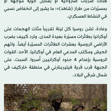
هناك ضربات صاروخية أو بقنابل جوية موجّهة أو
بمسيّرات من طراز (شاهد)»؛ ما يشير إلى انخفاض نسبي
في النشاط العسكري.
وعادة، تشن روسيا كل ليلة تقريباً مئات الهجمات على
أوكرانيا بطائرات مسيّرة بعيدة المدى، وترد كييف بضرب
الأراضي الروسية بعشرات الطائرات المسيّرة أيضاً. واتهم
الجيش ومكتب المدعي العام في أوكرانيا، الأحد، القوات
الروسية بإعدام 4 جنود أوكرانيين أُسروا، السبت، على
الجبهة قرب قرية فيتيرينارني في منطقة خاركيف في
شمال شرقي البلاد.