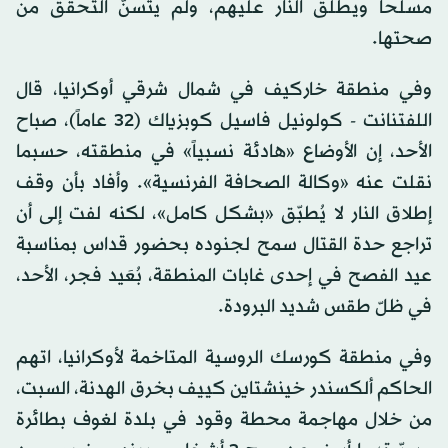
مسلحاً ويطلق النار عليهم، ولم يتسنَّ التحقق من
صحتها.
وفي منطقة خاركيف في شمال شرقي أوكرانيا، قال
اللفتنانت - كولونيل فاسيل كوبزياك (32 عاماً)، صباح
الأحد، إن الأوضاع «هادئة نسبياً» في منطقته، حسبما
نقلت عنه «وكالة الصحافة الفرنسية». وأفاد بأن وقف
إطلاق النار لا يُطبّق «بشكل كامل»، لكنه لفت إلى أن
تراجع حدة القتال سمح لجنوده بحضور قداس بمناسبة
عيد الفصح في إحدى غابات المنطقة، بُعَيد فجر، الأحد،
في ظلّ طقس شديد البرودة.
وفي منطقة كورسك الروسية المتاخمة لأوكرانيا، اتهم
الحاكم ألكسندر خينشتاين كييف بخرق الهدنة، السبت،
من خلال مهاجمة محطة وقود في بلدة لغوف بطائرة