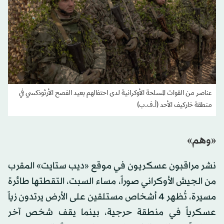
عناصر من القوات المسلحة الأوكرانية لدى احتفالهم بعيد الفصح الأرثوذكسي في
منطقة خاركيف الأحد (أ.ف.ب)
«وهم»
نشر مراقبون عسكريون في موقع «ديب ستايت» المقرب
من الجيش الأوكراني صوراً، مساء السبت، التقطتها طائرة
مسيرة، تُظهر 4 أشخاص مستلقين على الأرض يرتدون زياً
عسكرياً في منطقة حرجية، بينما يقف شخص آخر