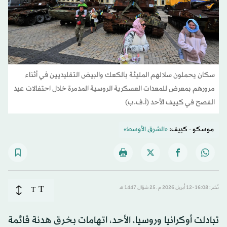
سكان يحملون سلالهم المليئة بالكعك والبيض التقليديين في أثناء
مرورهم بمعرض للمعدات العسكرية الروسية المدمرة خلال احتفالات عيد
الفصح في كييف الأحد (أ.ف.ب)
موسكو - كييف:
«الشرق الأوسط»
T
نُشر: 16:08-12 أبريل 2026 م ـ 25 شوّال 1447 هـ
T
تبادلت أوكرانيا وروسيا، الأحد، اتهامات بخرق هدنة قائمة