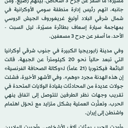
مسيّرة؛ ما أسفر عن جرح 3 أشخاص، بينهم رضيع. ومن
جانبه، اتهم رئيس إدارة منطقة سومي الأوكرانية في
شمال شرقي البلاد أوليغ غريغوروف الجيش الروسي
بمهاجمة سيارة إسعاف بطائرة مسيّرة، ليل السبت -
الأحد، ما أسفر عن جرح 3 مسعفين.
وفي مدينة زابوريجيا الكبيرة في جنوب شرقي أوكرانيا
التي تبعد حالياً نحو 20 كيلومتراً عن الجبهة، قالت
البائعة فيكتوريا (21 عاماً) لـ«وكالة الصحافة الفرنسية»
إن هذه الهدنة مجرد «وهم». وفي الأشهر الأخيرة، فشلت
جولات عديدة من المحادثات بقيادة الولايات المتحدة في
تقريب وجهات نظر الطرفين للتوصل إلى اتفاق ينهي
الحرب، وتعثّرت العملية بشكل متزايد مع تحوّل اهتمام
واشنطن إلى إيران.
وأودت الحرب بمئات آلاف الأشخاص، وأجبرت الملايين