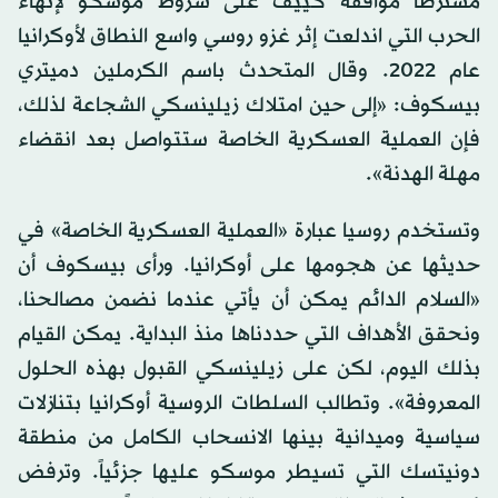
مشترطاً موافقة كييف على شروط موسكو لإنهاء
الحرب التي اندلعت إثر غزو روسي واسع النطاق لأوكرانيا
عام 2022. وقال المتحدث باسم الكرملين دميتري
بيسكوف: «إلى حين امتلاك زيلينسكي الشجاعة لذلك،
فإن العملية العسكرية الخاصة ستتواصل بعد انقضاء
مهلة الهدنة».
وتستخدم روسيا عبارة «العملية العسكرية الخاصة» في
حديثها عن هجومها على أوكرانيا. ورأى بيسكوف أن
«السلام الدائم يمكن أن يأتي عندما نضمن مصالحنا،
ونحقق الأهداف التي حددناها منذ البداية. يمكن القيام
بذلك اليوم، لكن على زيلينسكي القبول بهذه الحلول
المعروفة». وتطالب السلطات الروسية أوكرانيا بتنازلات
سياسية وميدانية بينها الانسحاب الكامل من منطقة
دونيتسك التي تسيطر موسكو عليها جزئياً. وترفض