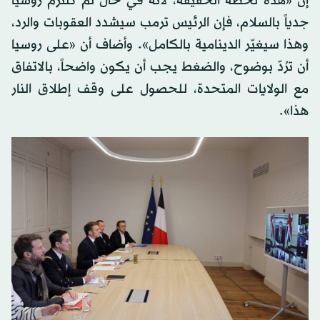
إن «هذه لحظة الحقيقة، لأنه في حال لم تلتزم روسيا
جدياً بالسلام، فإن الرئيس ترمب سيشدد العقوبات والرد،
وهذا سيغيّر الدينامية بالكامل». وأضاف أن «على روسيا
أن ترُدّ بوضوح، والضغط يجب أن يكون واضحاً، بالاتفاق
مع الولايات المتحدة، للحصول على وقف إطلاق النار
هذا».