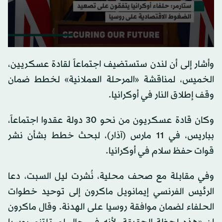
0
seconds
وأشار إلى أن لندن ستستضيف اجتماعاً لقادة عسكريين،
of
0
الخميس، لمناقشة «المرحلة العملانية» لخطط ضمان
seconds
وقف إطلاق النار في أوكرانيا.
وكان قادة عسكريون من نحو 30 دولة عقدوا اجتماعاً،
بباريس، في 11 مارس (آذار)، لبحث خطط بشأن نشر
قوات حفظ سلام في أوكرانيا.
وفي مقابلة مع صحف محلية، نُشرت ليل السبت، دعا
الرئيس الفرنسي إيمانويل ماكرون إلى توحيد خطوات
الحلفاء لضمان موافقة روسيا على الهدنة. وقال ماكرون