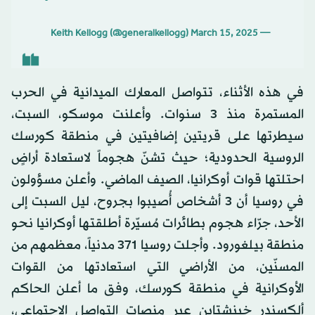
March 15, 2025
— Keith Kellogg (@generalkellogg)
في هذه الأثناء، تتواصل المعارك الميدانية في الحرب
المستمرة منذ 3 سنوات. وأعلنت موسكو، السبت،
سيطرتها على قريتين إضافيتين في منطقة كورسك
الروسية الحدودية؛ حيث تشنّ هجوماً لاستعادة أراضٍ
احتلتها قوات أوكرانيا، الصيف الماضي. وأعلن مسؤولون
في روسيا أن 3 أشخاص أُصيبوا بجروح، ليل السبت إلى
الأحد، جرّاء هجوم بطائرات مُسيّرة أطلقتها أوكرانيا نحو
منطقة بيلغورود. وأجلت روسيا 371 مدنياً، معظمهم من
المسنّين، من الأراضي التي استعادتها من القوات
الأوكرانية في منطقة كورسك، وفق ما أعلن الحاكم
ألكسندر خينشتاين عبر منصات التواصل الاجتماعي،