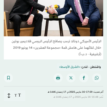
الرئيس الأميركي دونالد ترمب يصافح الرئيس الروسي فلاديمير بوتين
خلال لقائهما على هامش قمة «مجموعة العشرين» 14 يونيو 2019
(أرشيفية - د.ب.أ)
واشنطن - لندن:
«الشرق الأوسط»
آخر تحديث: 17:59-16 مارس 2025 م ـ 17 رَمضان 1446 هـ
T
T
نُشر: 15:48-16 مارس 2025 م ـ 17 رَمضان 1446 هـ