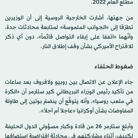
مطلع العام 2022.
من جهتها، أشارت الخارجية الروسية إلى أن الوزيرين
تطرّقا إلى «الجوانب الملموسة» لمتابعة محادثات جدة،
وأنّهما «اتفقا على إبقاء التواصل قائماً»، دون أي ذكر
للاقتراح الأميركي بشأن وقف إطلاق النار.
ضغوط الحلفاء
جاء الإعلان عن الاتصال بين روبيو ولافروف بعد ساعات
من تأكيد رئيس الوزراء البريطاني كير ستارمر أن «الكرة
في ملعب روسيا»، وأنه يتوقّع أن ينضمّ بوتين إلى طاولة
المفاوضات بشأن أوكرانيا «عاجلاً أم آجلاً».
وأبلغ ستارمر 26 من قادة وكبار مسؤولي الدول الحليفة
لكييف، أثناء مشاركتهم في محادثة افتراضية استضافها