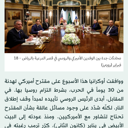
محادثات جدة بين الوفدين الأميركي والروسي في قصر الدرعية بالرياض - 18
فبراير (رويترز)
ووافقت أوكرانيا هذا الأسبوع على مقترح أميركي لهدنة
من 30 يوماً في الحرب، بشرط التزام روسيا بها. في
المقابل، أبدى الرئيس الروسي تأييده لمبدأ وقف إطلاق
النار، لكنّه شدّد على وجود مسائل عالقة بشأن المقترح
تحتاج لتشاور مع الأميركيين. ومنذ عودته إلى البيت
الأبيض في يناير (كانون الثاني)، كرّر ترمب رغبته في