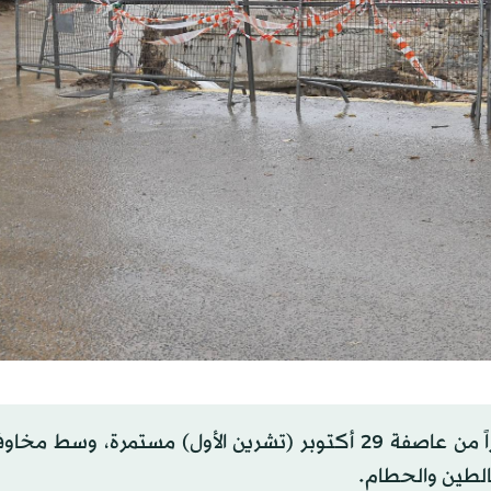
ولا تزال جهود التنظيف في أجزاء من فالنسيا الأكثر تضرراً من عاصفة 29 أكتوبر (تشرين الأول) مستمرة
بالطين والحطام.