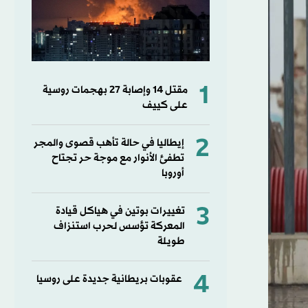
1
مقتل ⁠14 وإصابة ‌27 بهجمات روسية
على كييف
2
إيطاليا في حالة تأهب قصوى والمجر
تطفئ الأنوار مع موجة حر تجتاح
أوروبا
3
تغييرات بوتين في هياكل قيادة
المعركة تؤسس لحرب استنزاف
طويلة
4
عقوبات بريطانية جديدة على روسيا