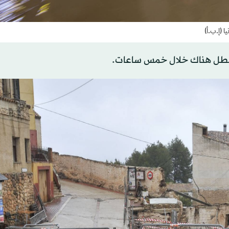
 (إ.ب.أ)