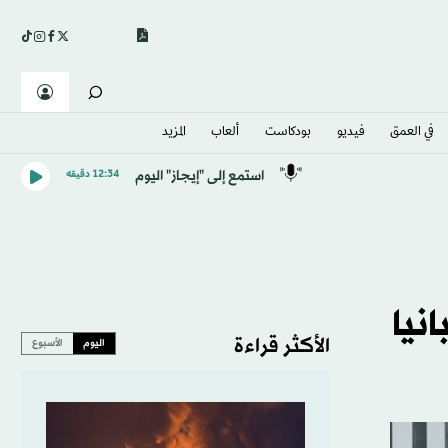
في العمق
فيديو
بودكاست
ألعاب
المزيد
استمع إلى "إيجاز" اليوم
12:34 دقيقه
نيا
الأكثر قراءة
اليوم
الأسبوع