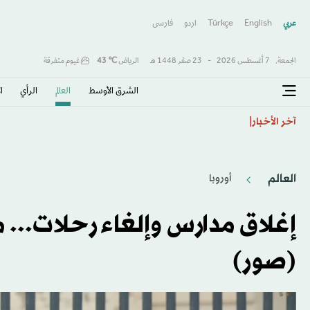
عربي
English
Türkçe
اردو
فارسى
الجمعة,
7 أغسطس 2026
-
23 صفَر 1448 هـ
الرياض
℃
43
غيوم متفرقة
الشرق الأوسط​
العالم
الرأي
ا
المكسيك والأرجنتين تجددان دعميهما لإنفانتينو رغم تصاع
آخر الأخبار
العالم
أوروبا
إغلاق مدارس وإلغاء رحلات...
(صور)