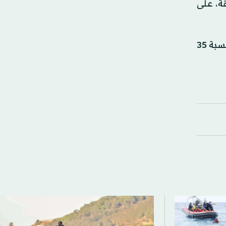
لى اتباع نظام غذائي متوازن، وممارسة النشاط البدني لمدة 150 دقيقة، على
وأكدت «منظمة الصحة العالمية» أن «ممارسة النشاط البدني المكثف يمكن أن تقلل من خطر الوفاة بجميع الأسباب، بنسبة 35