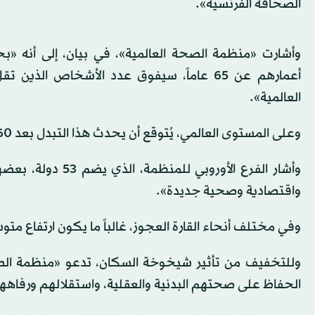
الصحافة الفرنسية».
العالمية».
وعلى المستوى العالمي، يُتوقع أن يحدث هذا التبدل بعد 60 عاماً، بحدود عام 2064، وفق توقعات «معهد أور وورلد إن داتا».
وأشار الفرع الأور
واقتصادية وصحية جديدة».
وفي مختلف أنحاء القارة العجوز، غالباً ما يكون ارتفاع متو
وللتخفيف من تأثير شيخوخة السكان، تدعو «منظمة الصح
الحفاظ على صحتهم البدنية والعقلية، واستقلالهم ورفاهه