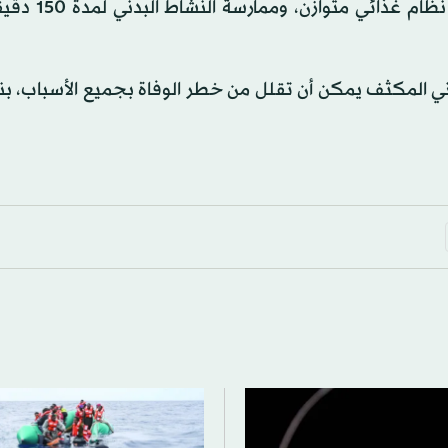
ومن بين الإجراءات الموصَى بها، تسليط الضوء ع