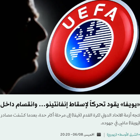
«يويفا» يقود تحركاً لإسقاط إنفانتينو… وانقسام داخل
تتجه أزمة الاتحاد الدولي لكرة القدم (فيفا) إلى مرحلة أكثر حدة، بعدما كشفت مصادر مط
(يويفا) ماضٍ في جهوده.
«الشرق الأوسط» (زيوريخ)
الخميس 06/08 - 20:20