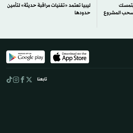
 يتمسك
ليبيا تعتمد «تقنيات مراقبة حديثة» لتأمين
 سحب المشروع
حدودها
تابعنا