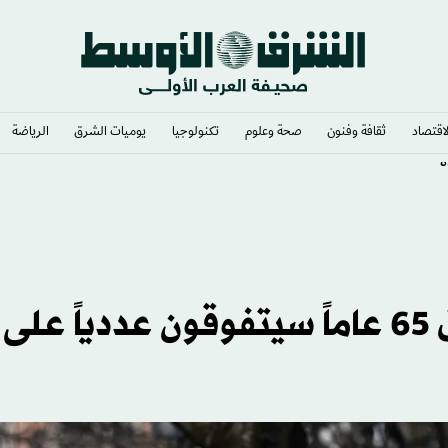
لاقتصاد
ثقافة وفنون
صحة وعلوم
تكنولوجيا
يوميات الشرق​
الرياضة
ة
العام المقبل... الأوروبيون فوق 65 عاماً سيتفوقون عددياً ع