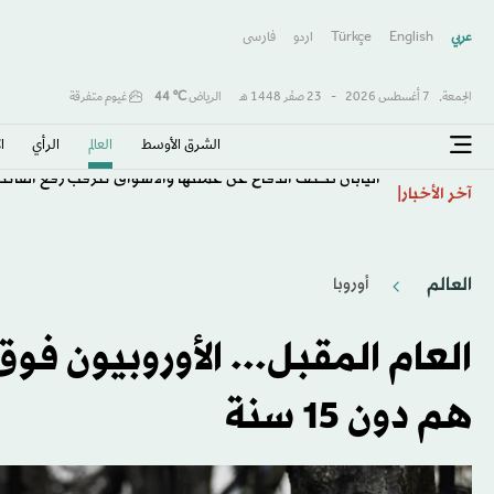
عربي
English
Türkçe
اردو
فارسى
الجمعة,
7 أغسطس 2026
-
23 صفَر 1448 هـ
الرياض
℃
44
غيوم متفرقة
الشرق الأوسط​
العالم
الرأي
ا
اليابان تكثف الدفاع عن عملتها والأسواق تترقب رفع الفائد
آخر الأخبار
العالم
أوروبا
هم دون 15 سنة