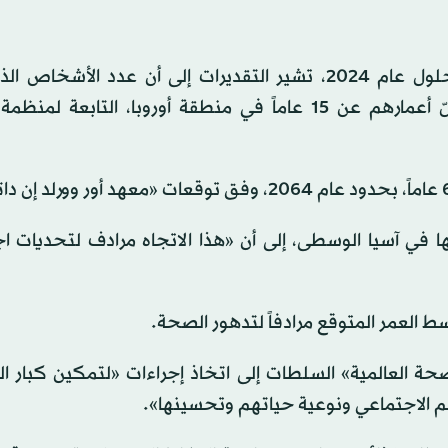
وأشارت «منظمة الصحة العالمية»، في بيان، إلى أنه «بحلول عام 2024، تشير التقديرات إلى أن عدد ال
أعمارهم عن 65 عاماً، سيفوق عدد الأشخاص الذين تقلّ أعمارهم عن 15 عاماً في منطقة أوروبا، التا
وبي للمنظمة، الذي يضم 53 دولة، بعضها في آسيا الوسطى، إلى أن «هذا الاتجاه مرادف لتحديا
سط العمر المتوقع مرادفاً لتدهور الصحة.
ة العالمية» السلطات إلى اتخاذ إجراءات «لتمكين كبار ا
م الاجتماعي ونوعية حياتهم وتحسينها».