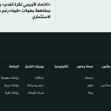
«الاتحاد الأوروبي لكرة القدم»
بمقاطعة بطولات «فيفا» رغم
الاستثماري
 وفنون
صحة وعلوم
تكنولوجيا
يوميات الشرق​
الرياضة
صحتك
مذاقات
رياضة سعودية
السادس​
علوم
سفر وسياحة
رياضة عربية
بيئة
لمسات الموضة
رياضة عالمية