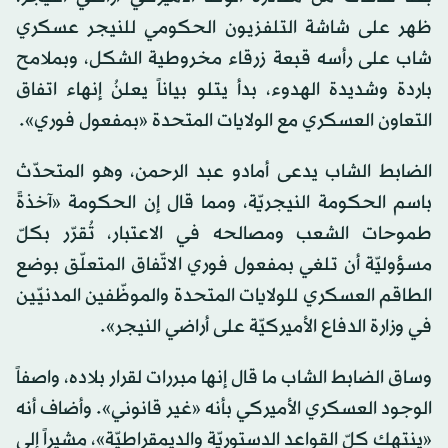
ظهر على شاشة التلفزيون الحكومي للنيجر عسكري
شاب على رأسه قبعة زرقاء مخروطية الشكل، وبملامح
باردة وشديدة الهدوء، بدأ يتلو بياناً يعلنُ إنهاء اتفاق
التعاون العسكري مع الولايات المتحدة «بمفعول فوري».
الضابط الشاب يدعى أمادو عبد الرحمن، وهو المتحدّث
باسم الحكومة النيجريّة، ومما قال إن الحكومة «آخذةً
طموحات الشعب ومصالحه في الاعتبار، تُقرّر بكلّ
مسؤوليّة أن تلغي بمفعول فوري الاتّفاق المتعلّق بوضع
الطاقم العسكري للولايات المتحدة والموظّفين المدنيّين
في وزارة الدفاع الأميركيّة على أراضي النيجر».
وساق الضابط الشاب ما قال إنها مبررات لقرار بلاده، واصفاً
الوجود العسكري الأميركي بأنه «غير قانوني». وأضاف أنه
«ينتهك كلّ القواعد الدستوريّة والديمقراطيّة»، مشيراً إلى