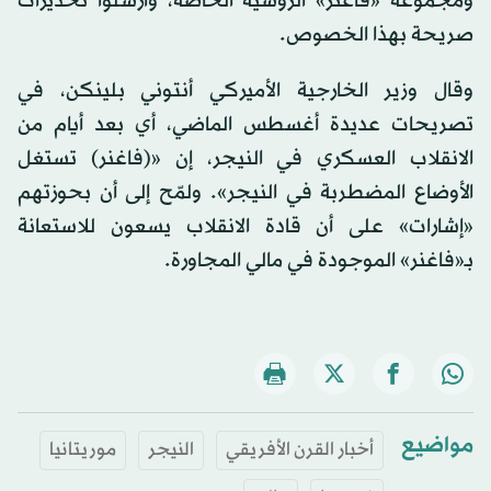
ومجموعة «فاغنر» الروسية الخاصة، وأرسلوا تحذيرات
صريحة بهذا الخصوص.
وقال وزير الخارجية الأميركي أنتوني بلينكن، في
تصريحات عديدة أغسطس الماضي، أي بعد أيام من
الانقلاب العسكري في النيجر، إن «(فاغنر) تستغل
الأوضاع المضطربة في النيجر». ولمّح إلى أن بحوزتهم
«إشارات» على أن قادة الانقلاب يسعون للاستعانة
بـ«فاغنر» الموجودة في مالي المجاورة.
مواضيع
أخبار القرن الأفريقي
النيجر
موريتانيا