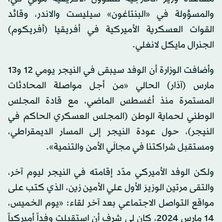
والمسؤولة في «البنتاغون» سيليست والاندر، وقائد
القوات العسكرية الأميركية في أفريقيا (أفريكوم)
الجنرال مايكل لانغلي.
وأضافت الوزارة أن الوفد سيبقى في النيجر يومي 12 و13
مارس (آذار) الحالي «من أجل مواصلة المحادثات
المستمرة منذ أغسطس الماضي، مع قادة المجلس
الوطني لحماية الوطن (المجلس العسكري الحاكم في
النيجر)، حول عودة النيجر إلى المسار الديمقراطي،
ومستقبل شراكتنا في مجالَي الأمن والتنمية».
ولكن الوفد الأميركي مدّد إقامته في النيجر ليوم آخر،
والتقى مرتين الوزيرَ الأول علي الأمين زين، الذي كتب على
مواقع التواصل الاجتماعي بعد آخر لقاء: «يوم الخميس،
14 مارس 2024، كان لي شرف أن استقبلت وفداً أميركياً