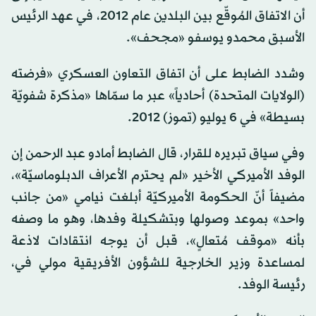
أن الاتفاق المُوقّع بين البلدين عام 2012، في عهد الرئيس
الأسبق محمدو يوسفو «مجحف».
وشدد الضابط على أن اتفاق التعاون العسكري «فرضته
(الولايات المتحدة) أحادياً» عبر ما سمّاها «مذكرة شفويّة
بسيطة» في 6 يوليو (تموز) 2012.
وفي سياق تبريره للقرار، قال الضابط أمادو عبد الرحمن إن
الوفد الأميركي الأخير «لم يحترم الأعراف الدبلوماسيّة»،
مضيفاً أنّ الحكومة الأميركيّة أبلغت نيامي «من جانب
واحد» بموعد وصولها وبتشكيلة وفدها، وهو ما وصفه
بأنه «موقف مُتعالٍ»، قبل أن يوجه انتقادات لاذعة
لمساعدة وزير الخارجية للشؤون الأفريقية مولي في،
رئيسة الوفد.