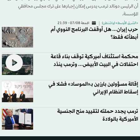
أن الرئيس دونالد ترمب يدرس إمكان إجبارها على ترك مجلس محافظي
المؤسسة.
«الشرق الأوسط» (واشنطن)
الجمعة 07/08 - 21:39
حرب إيران... هل أوقفت البرنامج النووي أم
أبطأته فقط؟
محكمة استئناف أميركية توقف بناء قاعة
احتفالات في البيت الأبيض... وترمب يندّد
إقالة مسؤولين بارزين بـ«الموساد» فشلا في
إسقاط النظام الإيراني
ترمب يجدد حملته لتقييد منح الجنسية
الأميركية بالولادة