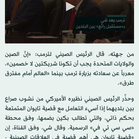
0
seconds
من جهته، قال الرئيس الصيني لترمب: «إنَّ الصين
of
0
والولايات المتحدة يجب أن تكونا شريكتين لا خصمين»،
seconds
معرباً عن سعادته بزيارة ترمب بينما «العالم أمام مفترق
طرق».
وحذَّر الرئيس الصيني نظيره الأميركي من نشوب صراع
بين بلديهما إذا أسيء التعامل مع قضية تايوان المتمتعة
بحكم ذاتي، والتي تطالب بكين بضمها، وفق محطة
«سي سي تي في» الرسمية. وقال شي، وفق القناة، إن
«قضية تايوان هي أهم قضية في العلاقات الصينية -