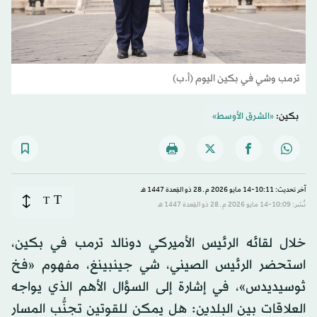
ترمب وشي في بكين اليوم (أ.ب)
بكين:
«الشرق الأوسط»
آخر تحديث: 10:11-14 مايو 2026 م ـ 28 ذو القِعدة 1447 هـ
T
T
نُشر: 10:09-14 مايو 2026 م ـ 28 ذو القِعدة 1447 هـ
خلال لقائه الرئيس الأميركي دونالد ترمب في بكين،
استحضر الرئيس الصيني، شي جينبينغ، مفهوم «فخ
ثوسيديدس»، في إشارة إلى السؤال الأهم الذي يواجه
العلاقات بين البلدين: هل يمكن للقوتين تجنُّب المسار