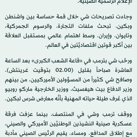
الإعلام الرسمية الصينية.
وجاءت تصريحات شي خلال قمة حساسة بين واشنطن
وبكين، تبحث ملفات التجارة، والرسوم الجمركية،
وتايوان، وإيران، وسط اهتمام عالمي بمستقبل العلاقة
بين أكبر قوتين اقتصاديَّتين في العالم.
ورحَّب شي بترمب في «قاعة الشعب الكبرى» بعد الساعة
العاشرة صباحاً بقليل (02.00 بتوقيت غرينتش).
وصافح شي كثيراً من المسؤولين الأميركيين، من بينهم
وزير الدفاع بيت هيغسيث، ووزير الخارجية ماركو روبيو
الذي عُرف طيلة حياته المهنية بأنَّه معارض شرس لبكين.
ووقف ترمب وشي في المنتصف، بينما عزفت فرقة
عسكرية صينية النشيدَين الوطنيَّين الأميركي والصيني،
مع إطلاق المدافع. ومساء، يقيم الرئيس الصيني مأدبة