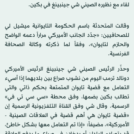
لقاء مع نظيره الصيني شي جينبينغ في بكين.
وقالت المتحدثة باسم الحكومة التايوانية ميشيل لي
للصحافيين: «جدّد الجانب الأميركي مراراً دعمه الواضح
والحازم لتايوان»، وفقاً لما ذكرته وكالة الصحافة
الفرنسية.
وحذّر الرئيس الصيني شي جينبينغ الرئيس الأميركي
دونالد ترمب اليوم من نشوب صراع بين بلديهما إذا أسيء
التعامل مع قضية تايوان المتمتعة بحكم ذاتي والتي
تطالب بكين بضمها، وفق محطة «سي سي تي في»
الرسمية. وقال شي وفق القناة التلفزيونية الرسمية إن
«قضية تايوان هي أهم قضية في العلاقات الصينية -
الأميركية»، مضيفاً: «إذا تم التعامل معها بشكل خاطئ،
قد يتصادم البلدان أو يدخلان في صراع، ما يدفع العلاقة