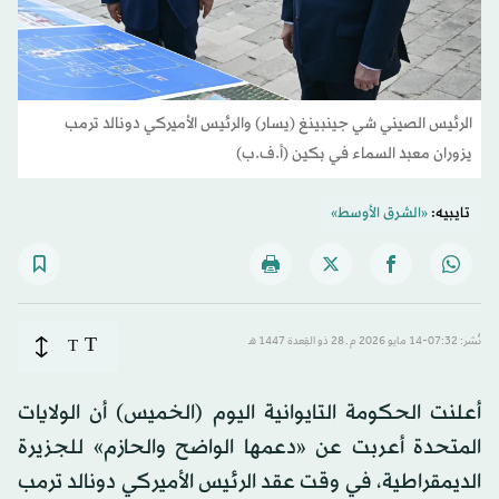
الرئيس الصيني شي جينبينغ (يسار) والرئيس الأميركي دونالد ترمب
يزوران معبد السماء في بكين (أ.ف.ب)
تايبيه:
«الشرق الأوسط»
T
نُشر: 07:32-14 مايو 2026 م ـ 28 ذو القِعدة 1447 هـ
T
أعلنت الحكومة التايوانية اليوم (الخميس) أن الولايات
المتحدة أعربت عن «دعمها الواضح والحازم» للجزيرة
الديمقراطية، في وقت عقد الرئيس الأميركي دونالد ترمب