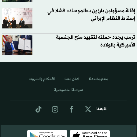
إقالة مسؤولين بارزين بـ«الموساد» فشلا في
إسقاط النظام الإيراني
ترمب يجدد حملته لتقييد منح الجنسية
الأميركية بالولادة
معلومات عنا
اعلن معنا
الأحكام والشروط
سياسة الخصوصية
تابعنا