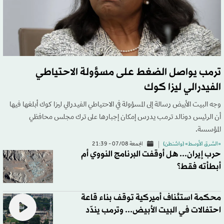
ترمب يواصل الضغط على مسؤولة الاحتياطي
الفيدرالي ليزا كوك
وجه البيت الأبيض رسالة إلى المسؤولة في الاحتياطي الفيدرالي ليزا كوك أبلغها فيها
أن الرئيس دونالد ترمب يدرس إمكان إجبارها على ترك مجلس محافظي
المؤسسة.
«الشرق الأوسط» (واشنطن)
الجمعة 07/08 - 21:39
حرب إيران... هل أوقفت البرنامج النووي أم
أبطأته فقط؟
محكمة استئناف أميركية توقف بناء قاعة
احتفالات في البيت الأبيض... وترمب يندّد