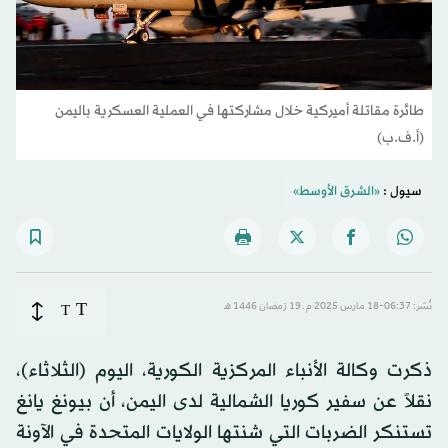
طائرة مقاتلة أميركية خلال مشاركتها في العملية العسكرية باليمن
(أ.ف.ب)
سيول :
«الشرق الأوسط»
T
نُشر: 06:37-18 مارس 2025 م ـ 19 رَمضان 1446 هـ
T
ذكرت وكالة الأنباء المركزية الكورية، اليوم (الثلاثاء)،
نقلاً عن سفير كوريا الشمالية لدى اليمن، أن بيونغ يانغ
تستنكر الضربات التي شنتها الولايات المتحدة في الآونة